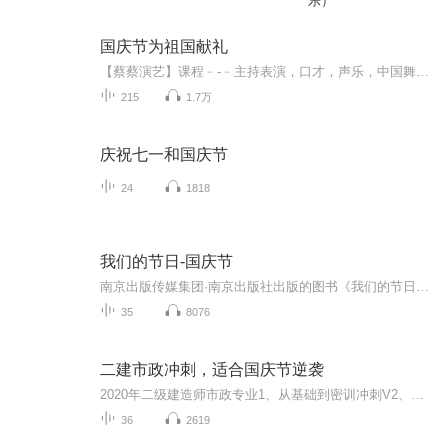
乐）
国庆节为祖国献礼
【蔡蔡演艺】课程﹣-﹣主持表演，口才，声乐，中国舞，民族舞。独特的小舞台，专业的录音棚，每一位同学都能成为优秀的小明星。独特的教学模式，轻松上课，快乐学习！知名主持人，舞蹈家，高级教师任职授课！江南总校：河沟街42号三楼 18545856430江北分校...
215
1.7万
庆祝七一和国庆节
24
1818
我们的节日-国庆节
南京出版传媒集团·南京出版社出版的图书《我们的节日》通过对中国节日文化和节日意义进行深度的挖掘，面向青少年群体构建独具特色的栏目内容，以此丰富春节、元宵节、清明节、端午节、七夕节、中秋节、重阳节等传统节日；六一节、教师节、国庆节等新兴节日的文化内涵和表现形式。促进青少年形成新的节日习俗，提升节日仪式感、认同感。音频作品由金陵朗读者联盟志愿者朗诵，南京音像出版社、金陵图书馆联合制作。
35
8076
二建市政冲刺，适合国庆节逆袭
2020年二级建造师市政专业1、从基础到密训冲刺V2、从精华课程到超压密押V3、0基础同步更新v4、持续更新到2020年考试V5、只要你跟着学让你一次稳拿证V6、渠道超压压题，超压三页纸等独家绝密压题!
36
2619