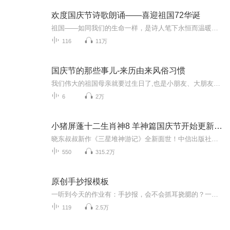
欢度国庆节诗歌朗诵——喜迎祖国72华诞
祖国——如同我们的生命一样，是诗人笔下永恒而温暖的主题。在祖国72周年华诞来临之际，特创建这个诗歌朗诵专辑，诵读经典爱国篇章，和大家一起歌颂祖国，向国庆的献礼！祝愿伟大的祖国繁荣富强，祝愿大家国庆节快乐，度过平安快乐的黄金周假期！
116
11万
国庆节的那些事儿-来历由来风俗习惯
我们伟大的祖国母亲就要过生日了,也是小朋友、大朋友们最喜欢的“国庆小长假”或说“黄金周”还有说”国庆7天乐”的，说法真是不一而足。那么“国庆节”是怎么来的？自古以来国庆节怎么庆贺？新中国国庆节的来历，以及新中国国庆节的庆贺方式又有哪些呢？ ...
6
2万
小猪屏蓬十二生肖神8 羊神篇国庆节开始更新啦！
晓东叔叔新作《三星堆神游记》全新面世！中信出版社出版！京东当当淘宝均有售！点蓝色字收听——《小猪屏蓬爆笑日记2024》《小猪屏蓬爆笑日记2》《小猪屏蓬爆笑日记1》让你笑得喘不上气！《我进故宫当富翁——小猪屏蓬故宫财商笔记》教你成为大富翁！《小...
550
315.2万
原创手抄报模板
一听到今天的作业有：手抄报，会不会抓耳挠腮的？一起来看看，总有您需要的模板在这里。
119
2.5万