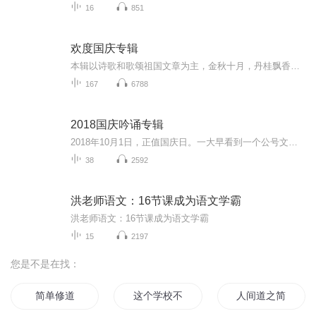
16
851
欢度国庆专辑
本辑以诗歌和歌颂祖国文章为主，金秋十月，丹桂飘香，在这个充满丰收喜悦的季节里，我们满怀激动和自豪，迎来了中华人民共和国76周年华诞。这不仅是一个庄重的纪念日，更是全体中华儿女共同欢庆的盛大的节日，承载着深厚的民族情感和历史意义.
167
6788
2018国庆吟诵专辑
2018年10月1日，正值国庆日。一大早看到一个公号文章，正是文天祥的《己卯十月一日至燕越五日罹狴犴有感而赋》。当然，彼十一非当今的十一。不过数字的巧合还是让人感触，今天拿来读一读，体味一番历史英杰的民族情怀，恰也当时。 根据诗题来看，这组诗是写于十月一日至十月五日之间，是文天祥被俘之后所作，这些诗作不仅有凛凛正气，更也能看的到他百端交集的复杂情感。另一首于右任先生的《望大陆》，微信公号有称《望乡》，一句“山之上国之殇”荡气回肠，一并兴起拿来读了一读。仓促间多有瑕疵...
38
2592
洪老师语文：16节课成为语文学霸
洪老师语文：16节课成为语文学霸
15
2197
您是不是在找：
简单修道
这个学校不简单
人间道之简单生活