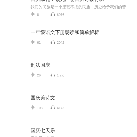
我们的民族是一个坚韧不拔的民族，历史给予我们的苦难都变成了闪着金光的勋章！我们的国家是一个龙腾虎跃的国家，那条巨龙正以不可阻挡之势崛起于神奇的东方！------------------------------------------------值此祖国70周年华诞之际，领先声创以诗歌向祖国献礼！用我们的声音、用我们的热血、用我们的灵魂诵读经典爱国篇章，歌颂我们的祖国！永远繁荣富强！
8
6076
一年级语文下册朗读和简单解析
61
2042
刑法国庆
26
1.7万
国庆美诗文
108
4173
国庆七天乐