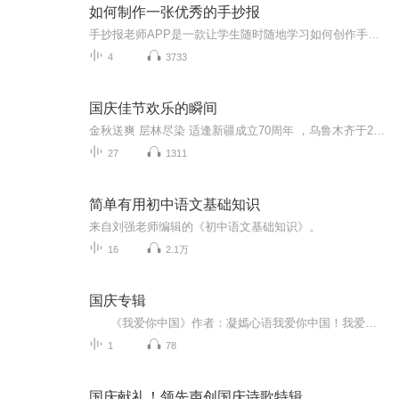
如何制作一张优秀的手抄报
手抄报老师APP是一款让学生随时随地学习如何创作手抄报的高级实用产品，学生不仅可以在视频中观看优质的课程讲解和手绘步骤，还可以欣赏到千余种优秀的手抄报作品。同时，在学习之余，还能DIY自由创作手抄报，寓教于乐。让你成为手抄报达人，教你轻松搞定手抄报！...
4
3733
国庆佳节欢乐的瞬间
金秋送爽 层林尽染 适逢新疆成立70周年 ，乌鲁木齐于2025年9月23日迎来党中央和习大大带领的慰问团。新疆各族群众欢欣鼓舞，热烈欢迎。
27
1311
简单有用初中语文基础知识
来自刘强老师编辑的《初中语文基础知识》。
16
2.1万
国庆专辑
《我爱你中国》作者：凝嫣心语我爱你中国！我爱你春天蓬勃的秧苗；我爱你秋日金黄的硕果。我爱你中国！我爱你青松气质，我爱你红梅品格！我爱你家乡的甜蔗好像乳汁滋润着我的心窝。我爱你中国，我要把最美的歌儿献给你，我的母亲我的祖国。我爱你中国，我爱...
1
78
国庆献礼！领先声创国庆诗歌特辑