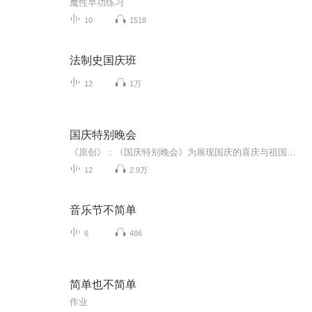
魔性早功练习
10
1518
法制史国庆班
12
1万
国庆特别晚会
《原创》：《国庆特别晚会》为展现国庆的喜庆与祖国的深情我将以具体的场景切入从清晨升旗的庄严到街头巷尾的欢庆到历史与当下的交融，用优美的笔触传递对祖国的热爱与自豪！用诗歌和情感美文形式，歌颂祖国的繁荣富强，祝人民幸福安康！
12
2.9万
音乐节不简单
6
486
简单也不简单
作业