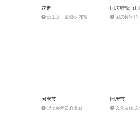
花絮
国庆特辑（国
重生之一世倾歌 花絮
国庆特辑16
胡 东方红+一
国庆节
国庆节
祝福你亲爱的祖国
文化自信 文