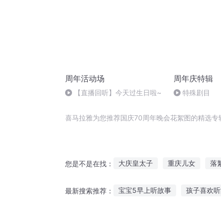
周年活动场
周年庆特辑
【直播回听】今天过生日啦~
特殊剧目
喜马拉雅为您推荐国庆70周年晚会花絮图的精选专
大庆皇太子
重庆儿女
落
您是不是在找：
精灵絮语
暗恋之成长絮语
宝宝5早上听故事
孩子喜欢听
最新搜索推荐：
荒山白絮
末世女回到70养包
听抗日小英雄真实故事
儿童故