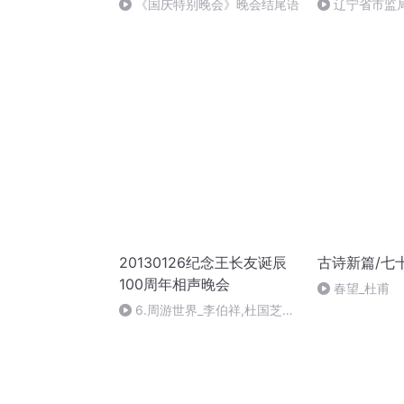
《国庆特别晚会》晚会结尾语
辽宁省市监
治党
20130126纪念王长友诞辰
古诗新篇/七
100周年相声晚会
春望_杜甫
6.周游世界_李伯祥,杜国芝
[14分]