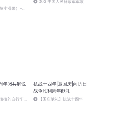
003.中国人民解放军军歌
炫小滑果）+祝
0周年阅兵解说
抗战十四年|迎国庆|向抗日
战争胜利周年献礼
攘攘的自行车流
【国庆献礼】抗战十四年