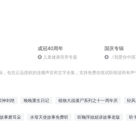
成冠40周年
国庆专辑
儿童健康营养专题
《我爱你中国
辑，包含正品授权的连播声音和文字全集，支持免费在线试听阅读和有声书
絮神剑绝
晚晚重生日记
植物大战僵尸系列之十一周年庆
轻风
一人有庆
晚安图图
穿越之大庆帝国
70后的青葱岁月
故事磨耳朵
水母天使故事免费听
听鞠萍姐姐讲故事老版
听
子
70年代男主奋斗日常
庆云传奇
事app免费听
委屈讲给大叔听的故事
黑暗情绪故事在线听