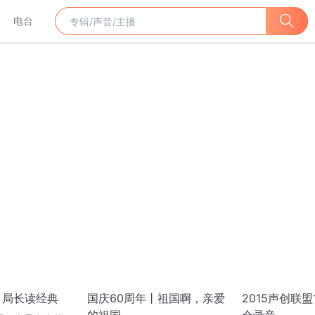
电台
丨局长读经典
国庆60周年丨祖国啊，亲爱
2015声创联