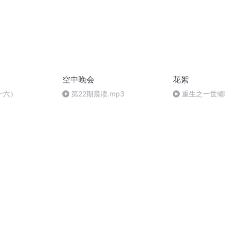
空中晚会
花絮
十六）
第22期晨读.mp3
重生之一世倾