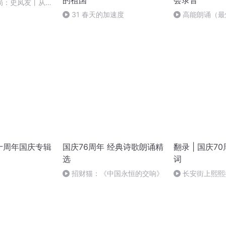
的祖国
会录音
局：史凤友丨从严
31 春天的加速度
高能朗诵（最
福+单口相声
十周年国庆专辑
国庆76周年 经典诗歌朗诵精
翻录 | 国庆7
选
词
招财猫：《中国永恒的交响》
长安街上熙熙
（8）