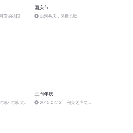
国庆节
可爱的祖国
山河共庆，盛世长歌
三周年庆
纯吼~纯吼 太T
2015.02.13 完美之声网络
频道三周年台庆歌会特约暖场—
牛奶