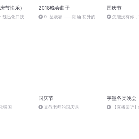
庆节快乐）
2018晚会曲子
国庆节
：魏迅化口技 二
9. 丛晟睿 ——朗诵 初升的太
怎能没有你，
般唱法和原生态
阳
国庆节
宇墨各类晚会
化强国
支教老师的国庆课
【直播回听】
M累