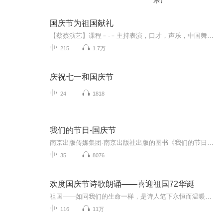
乐）
国庆节为祖国献礼
【蔡蔡演艺】课程﹣-﹣主持表演，口才，声乐，中国舞，民族舞。独特的小舞台，专业的录音棚，每一位同学都能成为优秀的小明星。独特的教学模式，轻松上课，快乐学习！知名主持人，舞蹈家，高级教师任职授课！江南总校：河沟街42号三楼 18545856430江北分校...
215
1.7万
庆祝七一和国庆节
24
1818
我们的节日-国庆节
南京出版传媒集团·南京出版社出版的图书《我们的节日》通过对中国节日文化和节日意义进行深度的挖掘，面向青少年群体构建独具特色的栏目内容，以此丰富春节、元宵节、清明节、端午节、七夕节、中秋节、重阳节等传统节日；六一节、教师节、国庆节等新兴节日的文化内涵和表现形式。促进青少年形成新的节日习俗，提升节日仪式感、认同感。音频作品由金陵朗读者联盟志愿者朗诵，南京音像出版社、金陵图书馆联合制作。
35
8076
欢度国庆节诗歌朗诵——喜迎祖国72华诞
祖国——如同我们的生命一样，是诗人笔下永恒而温暖的主题。在祖国72周年华诞来临之际，特创建这个诗歌朗诵专辑，诵读经典爱国篇章，和大家一起歌颂祖国，向国庆的献礼！祝愿伟大的祖国繁荣富强，祝愿大家国庆节快乐，度过平安快乐的黄金周假期！
116
11万