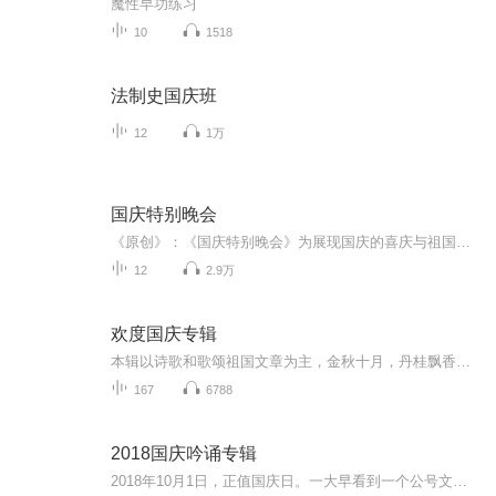
魔性早功练习
10
1518
法制史国庆班
12
1万
国庆特别晚会
《原创》：《国庆特别晚会》为展现国庆的喜庆与祖国的深情我将以具体的场景切入从清晨升旗的庄严到街头巷尾的欢庆到历史与当下的交融，用优美的笔触传递对祖国的热爱与自豪！用诗歌和情感美文形式，歌颂祖国的繁荣富强，祝人民幸福安康！
12
2.9万
欢度国庆专辑
本辑以诗歌和歌颂祖国文章为主，金秋十月，丹桂飘香，在这个充满丰收喜悦的季节里，我们满怀激动和自豪，迎来了中华人民共和国76周年华诞。这不仅是一个庄重的纪念日，更是全体中华儿女共同欢庆的盛大的节日，承载着深厚的民族情感和历史意义.
167
6788
2018国庆吟诵专辑
2018年10月1日，正值国庆日。一大早看到一个公号文章，正是文天祥的《己卯十月一日至燕越五日罹狴犴有感而赋》。当然，彼十一非当今的十一。不过数字的巧合还是让人感触，今天拿来读一读，体味一番历史英杰的民族情怀，恰也当时。 根据诗题来看，这组诗是写于十月一日至十月五日之间，是文天祥被俘之后所作，这些诗作不仅有凛凛正气，更也能看的到他百端交集的复杂情感。另一首于右任先生的《望大陆》，微信公号有称《望乡》，一句“山之上国之殇”荡气回肠，一并兴起拿来读了一读。仓促间多有瑕疵...