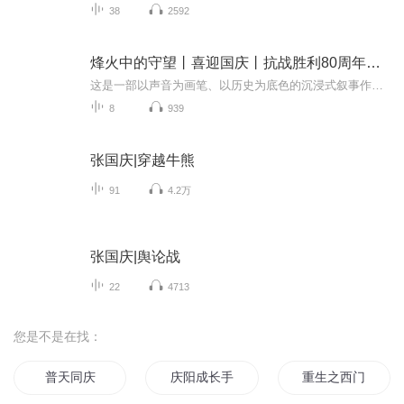
38
2592
烽火中的守望丨喜迎国庆丨抗战胜利80周年丨广播剧
这是一部以声音为画笔、以历史为底色的沉浸式叙事作品，串联起1937年末南京城破后的烽火岁月与2025 年抗战胜利80周年的和平荣光，通过普通人的命运交织，复刻出中华民族在苦难中坚守、在抗争中前行的精神图谱。
8
939
张国庆|穿越牛熊
91
4.2万
张国庆|舆论战
22
4713
您是不是在找：
普天同庆
庆阳成长手札
重生之西门庆