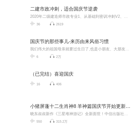
二建市政冲刺，适合国庆节逆袭
2020年二级建造师市政专业1、从基础到密训冲刺V2、从精华课程到超压密押V3、0基础同步更新v4、持续更新到2020年考试V5、只要你跟着学让你一次稳拿证V6、渠道超压压题，超压三页纸等独家绝密压题!
36
2619
国庆节的那些事儿-来历由来风俗习惯
我们伟大的祖国母亲就要过生日了,也是小朋友、大朋友们最喜欢的“国庆小长假”或说“黄金周”还有说”国庆7天乐”的，说法真是不一而足。那么“国庆节”是怎么来的？自古以来国庆节怎么庆贺？新中国国庆节的来历，以及新中国国庆节的庆贺方式又有哪些呢？ ...
6
2万
（已完结）喜迎国庆
16
406
小猪屏蓬十二生肖神8 羊神篇国庆节开始更新啦！
晓东叔叔新作《三星堆神游记》全新面世！中信出版社出版！京东当当淘宝均有售！点蓝色字收听——《小猪屏蓬爆笑日记2024》《小猪屏蓬爆笑日记2》《小猪屏蓬爆笑日记1》让你笑得喘不上气！《我进故宫当富翁——小猪屏蓬故宫财商笔记》教你成为大富翁！《小...
550
315.2万