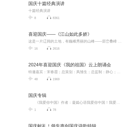
国庆十篇经典演讲
十篇经典演讲
8
8361
喜迎国庆——《江山如此多娇》
这是一片辽阔的土地，有巍峨秀丽的山峰——层峦叠嶂 ；这是一片广袤的土地，有奔流不息的江河——百折不回 ；这是一片富饶的土地，有波涛澎湃的大海——深邃无垠； 这是一片神奇的土地，千年运河、万里长城 。江山如此多娇，文明如此灿烂！这是我的祖国，瞰祖国大好河山，品中华人文之美！
16
2616
2024年喜迎国庆《我的祖国》云上朗诵会
特邀嘉宾：宋春霞；总策划：凤雏生；总监制：静心；总导演：化虹；执行总监：莺子；主持人：静心 化虹
48
1969
国庆专辑
《我爱你中国》作者：凝嫣心语我爱你中国！我爱你春天蓬勃的秧苗；我爱你秋日金黄的硕果。我爱你中国！我爱你青松气质，我爱你红梅品格！我爱你家乡的甜蔗好像乳汁滋润着我的心窝。我爱你中国，我要把最美的歌儿献给你，我的母亲我的祖国。我爱你中国，我爱...
1
78
国庆献礼！领先声创国庆诗歌特辑