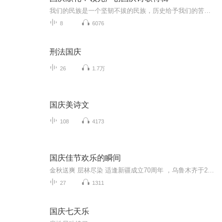
我们的民族是一个坚韧不拔的民族，历史给予我们的苦难都变成了闪着金光的勋章！我们的国家是一个龙腾虎跃的国家，那条巨龙正以不可阻挡之势崛起于神奇的东方！------------------------------------------------值此祖国70周年华诞之际，领先声创以诗歌向祖国献礼！用我们的声音、用我们的热血、用我们的灵魂诵读经典爱国篇章，歌颂我们的祖国！永远繁荣富强！
8
6076
刑法国庆
26
1.7万
国庆美诗文
108
4173
国庆佳节欢乐的瞬间
金秋送爽 层林尽染 适逢新疆成立70周年 ，乌鲁木齐于2025年9月23日迎来党中央和习大大带领的慰问团。新疆各族群众欢欣鼓舞，热烈欢迎。
27
1311
国庆七天乐