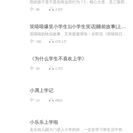
您的孩子是不是也有这些行为？1：粗心大意，丢三落四2：对手机、电脑着迷3：学习方法不对4：学习是被动的5：厌烦家长的叨唠6：缺少观察7：上课走神8：时间观念淡薄9：学习偏课10：喜欢打闹《丁丁上学记》是一套国内难得一见的小学生学习方法原创读本，家长指导孩子学习的方法宝典。...
96
2.8万
笑嘻嘻爆笑小学生1|小学生笑话|睡前故事|上学记
笑嘻嘻的快乐故事，又有新篇章啦！在听完《笑嘻嘻日记》和“笑嘻嘻的神话冒险”之后，希望《笑嘻嘻爆笑小学生》这个专辑，继续为大家带来快乐，带来开心。
190
678.1万
《为什么学生不喜欢上学》
29
1.3万
小凋上学记
10
6863
小乐乐上学啦
走出幼儿园大门进入小学的你，一定在学习和生活中有很多疑惑和不解吧？别着急，跟着故事中的小主人公一起来寻找答案吧！