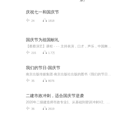
乐）
庆祝七一和国庆节
24
1818
国庆节为祖国献礼
【蔡蔡演艺】课程﹣-﹣主持表演，口才，声乐，中国舞，民族舞。独特的小舞台，专业的录音棚，每一位同学都能成为优秀的小明星。独特的教学模式，轻松上课，快乐学习！知名主持人，舞蹈家，高级教师任职授课！江南总校：河沟街42号三楼 18545856430江北分校...
215
1.7万
我们的节日-国庆节
南京出版传媒集团·南京出版社出版的图书《我们的节日》通过对中国节日文化和节日意义进行深度的挖掘，面向青少年群体构建独具特色的栏目内容，以此丰富春节、元宵节、清明节、端午节、七夕节、中秋节、重阳节等传统节日；六一节、教师节、国庆节等新兴节日的文化内涵和表现形式。促进青少年形成新的节日习俗，提升节日仪式感、认同感。音频作品由金陵朗读者联盟志愿者朗诵，南京音像出版社、金陵图书馆联合制作。
35
8076
二建市政冲刺，适合国庆节逆袭
2020年二级建造师市政专业1、从基础到密训冲刺V2、从精华课程到超压密押V3、0基础同步更新v4、持续更新到2020年考试V5、只要你跟着学让你一次稳拿证V6、渠道超压压题，超压三页纸等独家绝密压题!
36
2619