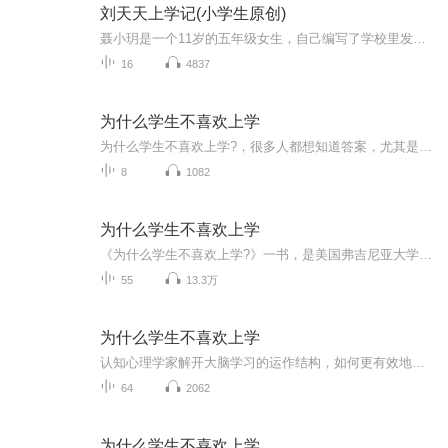
刘天天上学记(小学生原创)
聂小玥是一个11岁的五年级女生，自己编写了学校里发生的故事，希望你能喜欢！
16
4837
为什么学生不喜欢上学
为什么学生不喜欢上学?，很多人都想知道答案，尤其是父母以及各位教师。这是一本深受学生和教师欢迎的教育心理学著作。用认知心理学的原理，详细分析了学生学习的过程和教师在课堂教学中必须注意的一些问题。书中每一章都运用了一个认知心理学的基本原理，...
8
1082
为什么学生不喜欢上学
《为什么学生不喜欢上学?》一书，是美国弗吉尼亚大学心理学教授威林厄姆的重要著作，是一本深受学生和教师欢迎的教育心理学著作。他用认知心理学的原理，详细分析了学生学习的过程和教师在课堂教学中必须注意的一些问题。书中每一章都运用了一个认知心理学的基本原理，如“事实性的知识先于技能”“记忆是思考的残留物”“我们在已知的环境中理解新的事物”“儿童在学习方面更多的是相似而不是不同”“教学技能可以通过练习而提高”等等。 《为什么学生不喜欢上学?》是一本关于认知心理学的普及读物，也是一本教育心理学的入门书籍。书中的许多观点新颖而深刻。如开篇伊始关于大脑的作用的分析，作者认为，大脑不是用来思考的，它的真正作用在于使你避免思考。虽然人类生来就具有好奇心，但是我们不是天生的杰出思想者，除非认知环境符合一定的要求，否则我们会尽可能地避免思考。作者指出，学生是否喜欢学校，在很大程度上取决于学校能否持续地让学生体验到解决问题的愉悦感。 以下是各章的介绍： Chapter1 为什么学生不喜欢上学？ 1、我们的大脑不擅长思考，思考是缓慢、费力、不可靠的，当我们能侥幸完成任务的时候，我们就不去思考，而是依赖以前的记忆（经验）。 2、虽然我们不擅长思考，但是好奇心促使我们去解决一些力所能及的问题从而带来愉悦感。 3、思考是在你将周边环境和长期记忆中的信息用新的方法组合时发生的，思考时占用的是工作记忆。 Chapter2 教师应如何教授学生所需的技巧？ 1、背景知识可以帮助我们理解别人在说什么，更重要的是背景知识可以将环境中分散的信息片段整合在一起以减少占用工作记忆，提高我们的思考效率。 2、背景知识对于阅读理解起到重要作用：①提供词汇；②填补作者留下的逻辑空白；③相关要点可以合并，在工作记忆中增加空间；④为模棱两可的句子提供解释。 3、你对一个方面的知识了解得越多，你就越能更好地理解这方面的新知识。背景知识会将你正在读的和已经知道的内容练习起来，将来帮助你回忆的就是这些联系。 Chapter3 为什么学生能记住电视里的所有细节，却记不住我们告诉他的任何知识？ 1、含义感情的事情可以记得更好。 2、想要学到知识，必须让这些知识进入长期记忆，而在这之前它必须在工作记忆中稍作停留。 3、学生能记住他们所思考的，这个原则强调了让学生在正确的时间思考正确的内容的重要性。 Chapter4 为什么让学生理解抽象概念这么难？ 1、理解其实是记忆，我们通过联系已知的事物帮助我们理解新的事物。理解新的概念其实是让正确的已有概念进入工作记忆，并重新加以组合。 2、抽象概念是深层知识，具体事物是表面知识。拥有深层知识可以将知识应用到很多不同的环境中。 3、深层知识不宜发现，而且表层结构的差异性阻碍了我们深层知识的迁移。 Chapter5 题海战术有用吗？ 1、工作记忆空间是有限的，这是人类认知的基本瓶颈。但是还是有窍门的：一是通过压缩信息来维持工作记忆中更多的信息（通过学习背景知识）；二是让工作记忆中操纵信息的过程更有效率（通过练习）。 2、一些需要占用很多记忆空间的基本步骤可以通过练习变得自动化，从而节省我们工作记忆空间。 3、练习可以防止遗忘，另外练习可以加深对抽象概念的理解，有助于知识的迁移。 Chapter6 让学生像真正的学者一样思考的秘诀是什么？ 1、专业人士看本专业问题的角度不是停留在表们，他们思考的是抽象概念，因此他们能够看清问题的本质。 2、专家已将将很多原先需要仔细思考的过程和常用步骤自动化了，因此他们有更过的工作记忆空间用来思考其他问题。 Chapter7 我们该如何因材施教？ 本章的观点我不是太认同。 Chapter8 怎样帮助“慢热型”学生？ 让学生相信智能是可变的这个想法很好，这样会让学生更倾向于努力让自己变得更聪明。 Chapter9 那么教师呢？ 以上各章的观点对于教师同样适用。
55
13.3万
为什么学生不喜欢上学
认知心理学家解开大脑学习的运作结构，如何更有效地学习与思考本书以“人类是如何思考和学习的”为线索，按章节依次阐述了大脑关于学习的10项基本运作原理，回答了诸如为何我们无须费力就能记住热播剧剧情却记不住知识等普遍学习困惑，揭示了故事、情感、...
64
2062
为什么学生不喜欢上学