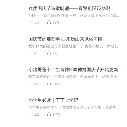
欢度国庆节诗歌朗诵——喜迎祖国72华诞
祖国——如同我们的生命一样，是诗人笔下永恒而温暖的主题。在祖国72周年华诞来临之际，特创建这个诗歌朗诵专辑，诵读经典爱国篇章，和大家一起歌颂祖国，向国庆的献礼！祝愿伟大的祖国繁荣富强，祝愿大家国庆节快乐，度过平安快乐的黄金周假期！
116
11万
国庆节的那些事儿-来历由来风俗习惯
我们伟大的祖国母亲就要过生日了,也是小朋友、大朋友们最喜欢的“国庆小长假”或说“黄金周”还有说”国庆7天乐”的，说法真是不一而足。那么“国庆节”是怎么来的？自古以来国庆节怎么庆贺？新中国国庆节的来历，以及新中国国庆节的庆贺方式又有哪些呢？ ...
6
2万
小猪屏蓬十二生肖神8 羊神篇国庆节开始更新啦！
晓东叔叔新作《三星堆神游记》全新面世！中信出版社出版！京东当当淘宝均有售！点蓝色字收听——《小猪屏蓬爆笑日记2024》《小猪屏蓬爆笑日记2》《小猪屏蓬爆笑日记1》让你笑得喘不上气！《我进故宫当富翁——小猪屏蓬故宫财商笔记》教你成为大富翁！《小...
550
315万
小学生必读｜丁丁上学记
小学生必备的学习习惯和方法目录：1.好习惯，从课堂开始！2.丁丁学会记笔记3.做作业也有小窍门4.好学习从好生活中来5.学语文的好习惯6.学数学的好习惯7.学英语的好习惯8.要考试了！9.快乐的假期10.记忆方法：丁丁要做记忆高手11.提高效率：怎样让学习更轻松12.在玩中学：丁丁爱上学习的秘诀13.协作学习：和同学们一起进步14.分科方法：让各科成绩都牛起来15.写作能力：优秀日记，作文十法一共120个故事，让孩子在听故事的同时，学会了60种高效学习方法和60种优秀学习习惯...
122
9.7万