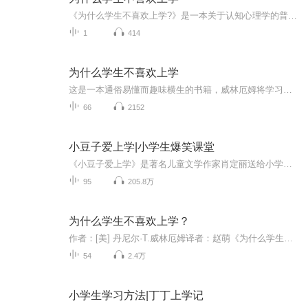
《为什么学生不喜欢上学?》是一本关于认知心理学的普及读物，也是一本教育心理学的入门书籍。书中的许多观点新颖而深刻。如开篇伊始关于大脑的作用的分析，作者认为，大脑不是用来思考的，它的真正作用在于使你避免思考。虽然人类生来就具有好奇心，但是我们不是天生的杰出思想者，除非认知环境符合一定的要求，否则我们会尽可能地避免思考。作者指出，学生是否喜欢学校，在很大程度上取决于学校能否持续地让学生体验到解决问题的愉悦感。...
1
414
为什么学生不喜欢上学
这是一本通俗易懂而趣味横生的书籍，威林厄姆将学习的认知科学与启发性的例子结合起来。从而揭示了学生在学校中面临的挑战，真正难能可贵的是他在改进课堂的意义上所达成的共识。无论从风格还是内容来说，本书都是一部杰作，每一位教师在课堂教学中都会发...
66
2152
小豆子爱上学|小学生爆笑课堂
《小豆子爱上学》是著名儿童文学作家肖定丽送给小学生的成长礼，让上学丰富又有趣，让成长不再孤单。幼小衔接，小学一二年级的孩子爱上校园、爱上课堂从这里开始！
95
205.8万
为什么学生不喜欢上学？
作者：[美] 丹尼尔·T.威林厄姆译者：赵萌《为什么学生不喜欢上学?》一书，是美国弗吉尼亚大学心理学教授威林厄姆的重要著作，是一本深受学生和教师欢迎的教育心理学著作。他用认知心理学的原理，详细分析了学生学习的过程和教师在课堂教学中必须注意的一些问题。书中每一章都运用了一个认知心理学的基本原理，如“事实性的知识先于技能”“记忆是思考的残留物”“我们在已知的环境中理解新的事物”“儿童在学习方面更多的是相似而不是不同”“教学技能可以通过练习而提高”等等。《为什么...
54
2.4万
小学生学习方法|丁丁上学记