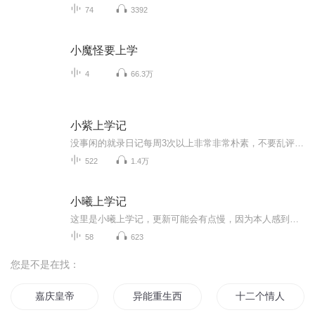
74
3392
小魔怪要上学
4
66.3万
小紫上学记
没事闲的就录日记每周3次以上非常非常朴素，不要乱评论，好好给个评价早期（2025年2月至2025年9月）虽然有点烦，但是如果你想听的话，请耐心听
522
1.4万
小曦上学记
这里是小曦上学记，更新可能会有点慢，因为本人感到录制有点尴尬(⸝⸝ᵕᴗᵕ⸝⸝)，请包容！心里建设中，一般周末才更新。这里记录了我的上学趣事，有吐槽和叙述事件，很有趣好玩的哦，希望可以来听
58
623
您是不是在找：
嘉庆皇帝
异能重生西门庆
十二个情人节