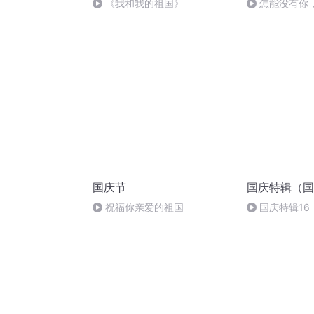
《我和我的祖国》
怎能没有你
国庆节
国庆特辑（国
祝福你亲爱的祖国
国庆特辑16
胡 东方红+一