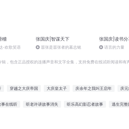
滑稽
张国庆|智谋天下
张国庆|读书分
达-欢歌笑语
嚣张是嚣张者的墓志铭
语言的力量
专辑，包含正品授权的连播声音和文字全集，支持免费在线试听阅读和有声
行
穿越之大庆帝国
大庆皇太子
庆余年之我叫王启年
庆元
水浒西门庆
嘉庆皇帝
重庆儿女
庆之的野望
大庆第一恶
故事在线听
听老许讲故事消失
听乐高幻影忍者故事
逃生完整
普天同庆
爱故事在线听
焦点婚礼故事在线听
睡觉听的解压故事音乐
听