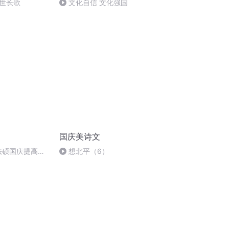
世长歌
文化自信 文化强国
国庆美诗文
成法硕国庆提高班
想北平（6）