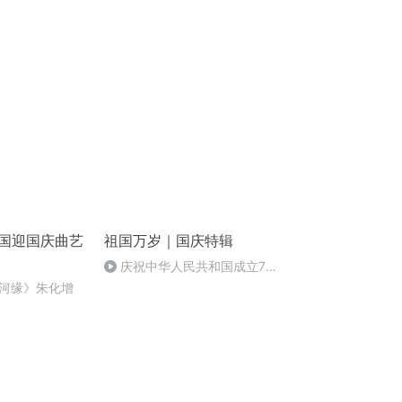
中国迎国庆曲艺
祖国万岁｜国庆特辑
庆祝中华人民共和国成立73
周年 天安门广场举行升国旗仪式
河缘》朱化增