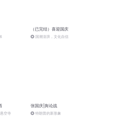
（已完结）喜迎国庆
6
国潮澎湃，文化自信
西
张国庆|舆论战
倒悬空寺
特朗普的新形象