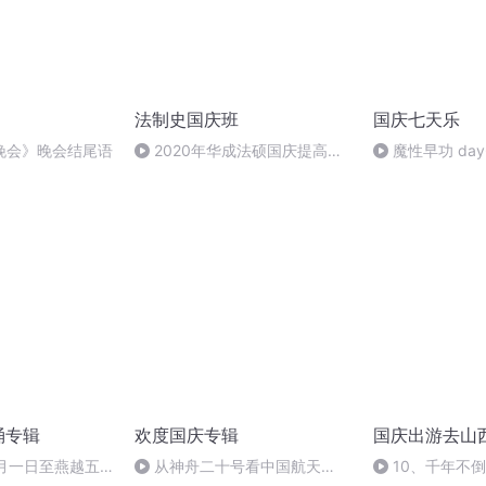
法制史国庆班
国庆七天乐
晚会》晚会结尾语
2020年华成法硕国庆提高班
魔性早功 day
法制史马志冰 (12)
诵专辑
欢度国庆专辑
国庆出游去山
十月一日至燕越五
从神舟二十号看中国航天
10、千年不