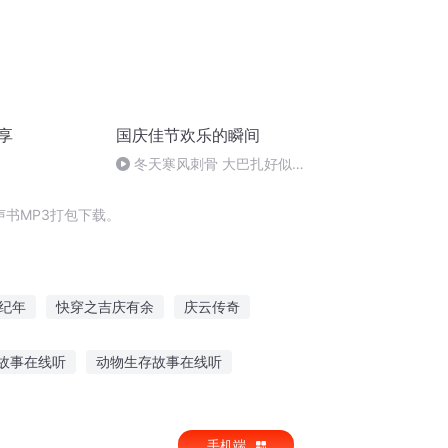
享
国庆佳节欢乐的瞬间
冬天寒风刺骨 大巴扎好似温
暖的春天
书MP3打包下载。
纪年
快穿之吉庆有余
庆云传奇
一人有庆
大官人西门庆
故事在线听
动物生存故事在线听
故事练口才乌鸦喝水
没故事的人听歌听调调
手机端