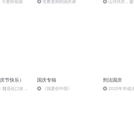
，可爱的祖国
支教老师的国庆课
山河共庆，盛
庆节快乐）
国庆专辑
刑法国庆
：魏迅化口技 二
《我爱你中国》
2020年华
般唱法和原生态
刑法陈 (26)