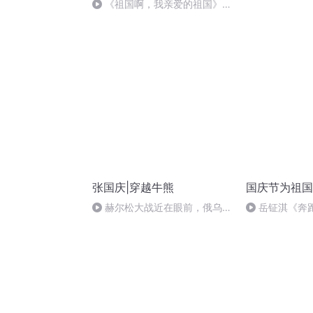
日罹狴犴有感而
《祖国啊，我亲爱的祖国》温
文天祥 自由吟
婉
张国庆|穿越牛熊
国庆节为祖国
赫尔松大战近在眼前，俄乌冲
岳钲淇《奔
突的关键之战，将会如何发展？