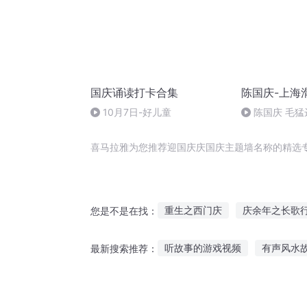
国庆诵读打卡合集
陈国庆-上海
10月7日-好儿童
陈国庆 毛猛
喜马拉雅为您推荐迎国庆庆国庆主题墙名称的精选
重生之西门庆
庆余年之长歌
您是不是在找：
庆阳成长手札
安庆年记事
听故事的游戏视频
有声风水
最新搜索推荐：
斗破之天庆焰火
重生西门庆
故事我慢慢讲给你听
火锅恋