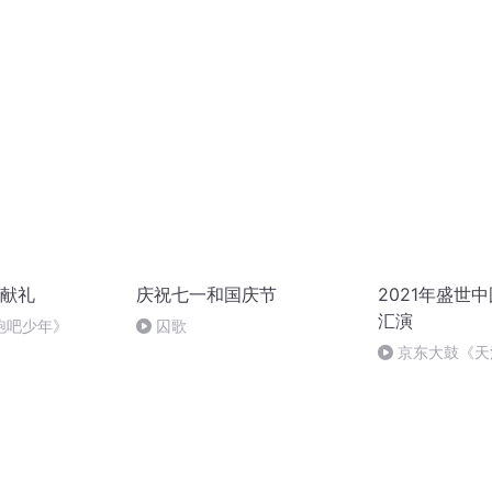
赋》组律18首
的“隐形实力”
诵
献礼
庆祝七一和国庆节
2021年盛世
汇演
跑吧少年》
囚歌
京东大鼓《天