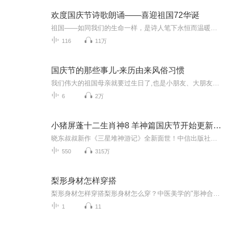
欢度国庆节诗歌朗诵——喜迎祖国72华诞
祖国——如同我们的生命一样，是诗人笔下永恒而温暖的主题。在祖国72周年华诞来临之际，特创建这个诗歌朗诵专辑，诵读经典爱国篇章，和大家一起歌颂祖国，向国庆的献礼！祝愿伟大的祖国繁荣富强，祝愿大家国庆节快乐，度过平安快乐的黄金周假期！
116
11万
国庆节的那些事儿-来历由来风俗习惯
我们伟大的祖国母亲就要过生日了,也是小朋友、大朋友们最喜欢的“国庆小长假”或说“黄金周”还有说”国庆7天乐”的，说法真是不一而足。那么“国庆节”是怎么来的？自古以来国庆节怎么庆贺？新中国国庆节的来历，以及新中国国庆节的庆贺方式又有哪些呢？ ...
6
2万
小猪屏蓬十二生肖神8 羊神篇国庆节开始更新啦！
晓东叔叔新作《三星堆神游记》全新面世！中信出版社出版！京东当当淘宝均有售！点蓝色字收听——《小猪屏蓬爆笑日记2024》《小猪屏蓬爆笑日记2》《小猪屏蓬爆笑日记1》让你笑得喘不上气！《我进故宫当富翁——小猪屏蓬故宫财商笔记》教你成为大富翁！《小...
550
315万
梨形身材怎样穿搭
梨形身材怎样穿搭梨形身材怎么穿？中医美学的"形神合一"穿搭法来了！ 每次换季打开衣柜都像在玩扫雷，踩中那条紧身牛仔裤就是原地爆炸？别急，老祖宗的"辨证施治"用在穿搭上照样好使。今天咱不用西医那套"臀腿脂肪堆积"的冰冷术语，咱们讲中医的"形神调...
1
11