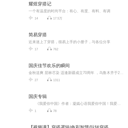
耀煜穿搭记
一个有温度的时尚平台：有心、有度、有料、有调
14
17.5万
简易穿搭
近来迷上了穿搭，很易上手的小册子，与各位分享
17
762
国庆佳节欢乐的瞬间
金秋送爽 层林尽染 适逢新疆成立70周年 ，乌鲁木齐于2025年9月23日迎来党中央和习大大带领的慰问团。新疆各族群众欢欣鼓舞，热烈欢迎。
27
1311
国庆专辑
《我爱你中国》作者：凝嫣心语我爱你中国！我爱你春天蓬勃的秧苗；我爱你秋日金黄的硕果。我爱你中国！我爱你青松气质，我爱你红梅品格！我爱你家乡的甜蔗好像乳汁滋润着我的心窝。我爱你中国，我要把最美的歌儿献给你，我的母亲我的祖国。我爱你中国，我爱...
1
78
【视频课】穿搭逻辑/色彩智慧/玩转穿搭