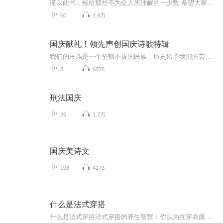
谨以此书，献给那些不为众人所理解的一少数,希望大家能够了解他们生命中的欢乐与辛酸，灵魂深处的黑暗和光明。 【题记】 我们不是神，所以我们无法选择自己的出生。 我们不是神，但我们可以选择如何活着，以及如何死去。 【阅读指南——请咬文嚼字确认以下事项后，再翻阅正文】 一、以下人群禁止阅读 1．18岁以下未成年； 2．有任何程度抑郁症、忧郁症患者； 3．以各类电影和现实中的杀人狂为偶像以及以成为杀手为梦想者； 4．抱着理想主义人生观者； 5．有暴力倾向者。 二、以下人群谨慎阅读 1．处于生存和情绪低谷者； 2．正在极度爱一个人，或恨一个人者； 3．心智不健全者，请在监护人或医师指导下阅读。 三．本书不是之处 1．本书不是一本善良的书； 2．本书不是一本快乐的书； 3．本书不是一本色情的书； 4．本书不是一本血腥的书； 5．本书不是一本暴力的书； 6. 本书不是一本恐怖的书； 7．本书不是一本正常的书。 越这样我越想看，你懂了没精髓？
60
1.9万
国庆献礼！领先声创国庆诗歌特辑
我们的民族是一个坚韧不拔的民族，历史给予我们的苦难都变成了闪着金光的勋章！我们的国家是一个龙腾虎跃的国家，那条巨龙正以不可阻挡之势崛起于神奇的东方！------------------------------------------------值此祖国70周年华诞之际，领先声创以诗歌向祖国献礼！用我们的声音、用我们的热血、用我们的灵魂诵读经典爱国篇章，歌颂我们的祖国！永远繁荣富强！
8
6076
刑法国庆
26
1.7万
国庆美诗文
108
4173
什么是法式穿搭
什么是法式穿搭法式穿搭的养生智慧：你以为在穿衣服，其实在调气血 每次刷到法国博主穿着条纹衫配牛仔裤的街拍，总有人留言"这不就是我奶的秋衣配劳动裤吗"。但奇怪的是，同样的基础款套在普通人身上就像赶早班地铁的打工人，换到巴黎街角就变成了慵懒...