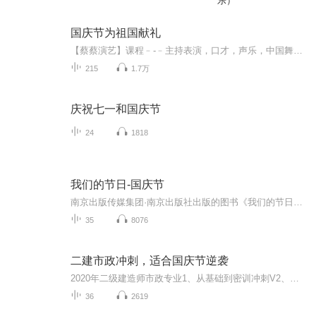
乐）
国庆节为祖国献礼
【蔡蔡演艺】课程﹣-﹣主持表演，口才，声乐，中国舞，民族舞。独特的小舞台，专业的录音棚，每一位同学都能成为优秀的小明星。独特的教学模式，轻松上课，快乐学习！知名主持人，舞蹈家，高级教师任职授课！江南总校：河沟街42号三楼 18545856430江北分校...
215
1.7万
庆祝七一和国庆节
24
1818
我们的节日-国庆节
南京出版传媒集团·南京出版社出版的图书《我们的节日》通过对中国节日文化和节日意义进行深度的挖掘，面向青少年群体构建独具特色的栏目内容，以此丰富春节、元宵节、清明节、端午节、七夕节、中秋节、重阳节等传统节日；六一节、教师节、国庆节等新兴节日的文化内涵和表现形式。促进青少年形成新的节日习俗，提升节日仪式感、认同感。音频作品由金陵朗读者联盟志愿者朗诵，南京音像出版社、金陵图书馆联合制作。
35
8076
二建市政冲刺，适合国庆节逆袭
2020年二级建造师市政专业1、从基础到密训冲刺V2、从精华课程到超压密押V3、0基础同步更新v4、持续更新到2020年考试V5、只要你跟着学让你一次稳拿证V6、渠道超压压题，超压三页纸等独家绝密压题!
36
2619