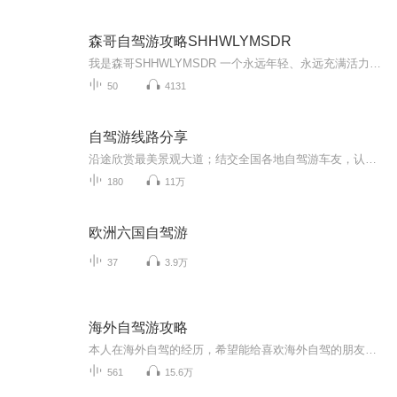
森哥自驾游攻略SHHWLYMSDR
我是森哥SHHWLYMSDR 一个永远年轻、永远充满活力的旅行达人！我热爱探索未知的世界，无论是山川河流的壮阔，还是荒野山林的宁静，都让我深深着迷。我更是一位美食家，能烹饪和寻觅到最地道的美味；同时，我还是一名荒野求生家，能在大自然中找到生存的智慧...
50
4131
自驾游线路分享
沿途欣赏最美景观大道；结交全国各地自驾游车友，认识更多的帅哥美女！ G318国道川藏段 从长江冲积平原(上海)开始一路不断地翻越各种高山，经过奔腾的河流、花海的草原、冰封的雪山，欣赏到瀑布般的冰川、宝石般的湖泊、色彩缤纷的藏居……四季的川藏又各具不同的魅力，没有人能一次领略川藏全部的美。 川藏线的每一天都值得期待，每一天都惊喜不断。 珠穆朗玛峰~世界屋脊 这里远离喧嚣，是一块空灵的蓝水晶。世界屋脊——珠穆朗玛峰高傲的把头颅挺起，世界都在她的脚下匍匐。与天对话，那空旷的洒脱，人的精神就会达到纯美的境地。“至人无己，神人无功，圣人无名”——庄子的逍遥游在这里得到了升华！ 青藏公路~海拔最高的公路 青藏线全线平均海拔在4000米以上，被称为"世界屋脊上的苏伊士运河 "。翻山越岭，一路感受无人区的荒凉，经历大自然的沧桑，唐古拉山/可可西里、沱沱河，这些神奇的名字吸引着你踏上这迷人的公路，去触摸蓝天，去找寻大美的风光。
180
11万
欧洲六国自驾游
37
3.9万
海外自驾游攻略
本人在海外自驾的经历，希望能给喜欢海外自驾的朋友借鉴。包括美国、加拿大、英国、日本、希腊、芬兰、韩国、澳大利亚、印度、印尼、古巴、墨西哥、秘鲁、智利、阿根廷、埃及、土耳其、摩洛哥、哥伦比亚、厄瓜多尔、巴拿马、柬埔寨、台湾等国家和地区。
561
15.6万