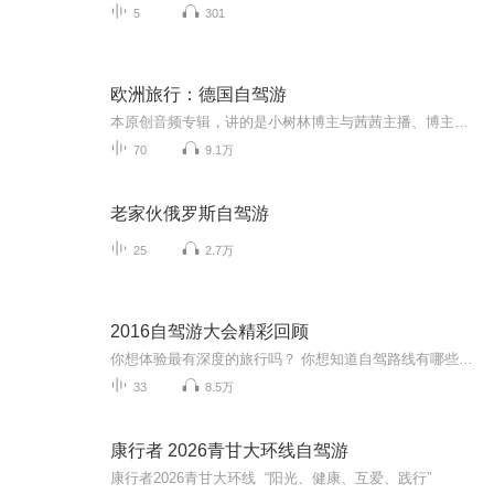
5
301
欧洲旅行：德国自驾游
本原创音频专辑，讲的是小树林博主与茜茜主播、博主大姐和大姐夫、博主朋友刘君夫妻，三对夫妻六个人、租车自驾欧洲游的全程回顾。音频文稿由小树林博主主笔，由博主妻茜茜（文中的“我媳妇”）主播。从签证、设计线路、机票、住宿、租车，到历史、人文…...
70
9.1万
老家伙俄罗斯自驾游
25
2.7万
2016自驾游大会精彩回顾
你想体验最有深度的旅行吗？ 你想知道自驾路线有哪些最文艺、最有趣、最浪漫吗？ 精彩尽在——2016中国自驾游大会！ 听各路大咖分享——如何把快乐装进后备箱，如何把美景收进车窗~
33
8.5万
康行者 2026青甘大环线自驾游
康行者2026青甘大环线 “阳光、健康、互爱、践行”