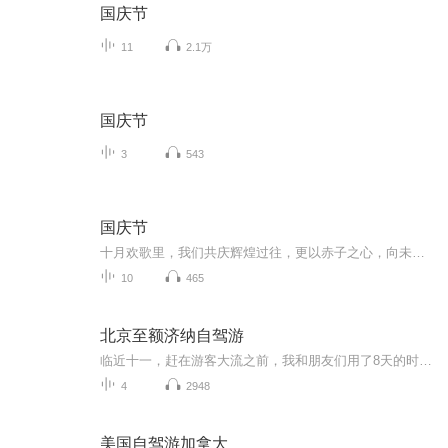
国庆节
11
2.1万
国庆节
3
543
国庆节
十月欢歌里，我们共庆辉煌过往，更以赤子之心，向未来书写滚烫的誓言——这盛世，值得我们以热爱相拥。
10
465
北京至额济纳自驾游
临近十一，赶在游客大流之前，我和朋友们用了8天的时间，开车从北京出发探访了河北、内蒙古、甘肃、宁夏和山西，全程4000多公里，我用录音笔收录着那些有趣的声音，之后再用一路上常听的音乐，编辑在一起，和大家分享我们的平凡之路。额济纳怪树林 云冈石...
4
2948
美国自驾游加拿大