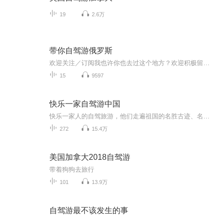
19
2.6万
带你自驾游俄罗斯
欢迎关注／订阅我也许你也去过这个地方？欢迎积极留言，共享你们的旅游经历！
15
9597
快乐一家自驾游中国
快乐一家人的自驾旅游，他们走遍祖国的名胜古迹、名山大川，详细记载了旅行中的吃住玩和旅行中的奇闻趣事，收听他们的游记，分享他们的快乐。
272
15.4万
美国加拿大2018自驾游
带着狗狗去旅行
101
13.9万
自驾游最不该发生的事