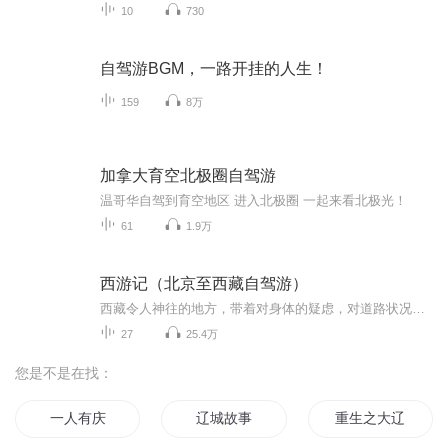
10
730
自驾游BGM，一路开挂的人生！
159
8万
加拿大育空北极圈自驾游
温哥华自驾到育空地区 进入北极圈 一起来看北极光！
61
1.9万
西游记（北京至西藏自驾游）
西藏令人神往的地方，带着对身体的疑虑，对道路状况的担心，还是出发了，也许人生就该这样，充满了未知才更有魅力。
27
25.4万
您是不是在找：
一人有庆
辽城故事
重生之大辽王妃