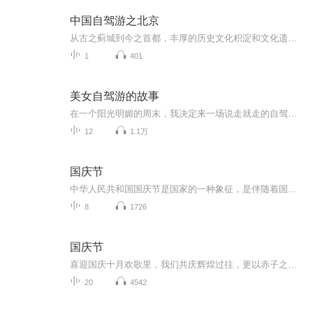
中国自驾游之北京
从古之蓟城到今之首都，丰厚的历史文化积淀和文化遗存带给北京城难以企及的气度和风范，走在城市里，你能感受到处处漫溢的王者之风和皇家气派，万里长城在北京地区绵延数百里，漫步在胡同和四合院的群落里，游不完的名胜古迹，听不够的京腔京韵使人沉迷。
1
401
美女自驾游的故事
在一个阳光明媚的周末，我决定来一场说走就走的自驾游。她驾驶着自己的红色跑车，踏上了这段充满未知与惊喜的旅程。在夕阳的余晖中，谈论着未来的计划，憧憬着未来的生活。这段美好的旅行经历将成为心中永远的宝贵财富。
12
1.1万
国庆节
中华人民共和国国庆节是国家的一种象征，是伴随着国家的出现而出现的。让我们用诗歌朗诵歌颂祖国的繁荣富强，国泰民安。
8
1726
国庆节
喜迎国庆十月欢歌里，我们共庆辉煌过往，更以赤子之心，向未来书写滚烫的誓言——这盛世，值得我们以热爱相拥。
20
4542