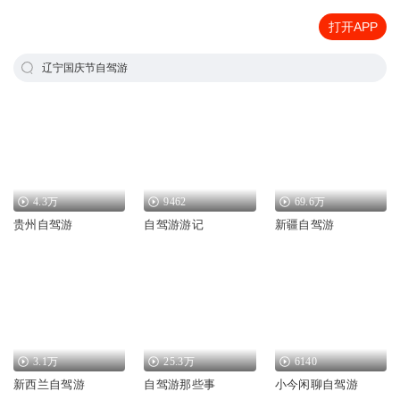
打开APP
辽宁国庆节自驾游
4.3万
9462
69.6万
贵州自驾游
自驾游游记
新疆自驾游
3.1万
25.3万
6140
新西兰自驾游
自驾游那些事
小今闲聊自驾游