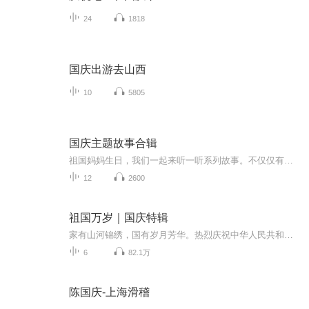
24
1818
国庆出游去山西
10
5805
国庆主题故事合辑
祖国妈妈生日，我们一起来听一听系列故事。不仅仅有《我的祖国》，还有红军故事，也有关于战争的故事，让大家体会到和平年代的不易。
12
2600
祖国万岁｜国庆特辑
家有山河锦绣，国有岁月芳华。热烈庆祝中华人民共和国成立73周年！
6
82.1万
陈国庆-上海滑稽