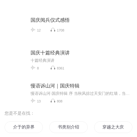
国庆阅兵仪式感悟
12
1708
国庆十篇经典演讲
十篇经典演讲
8
8361
慢语诉山河｜国庆特辑
慢语诉山河·国庆特辑 序 当秋风掠过天安门的红墙，当桂香漫过万里长江的碧波，我总愿慢下脚步，以声为笔，轻轻描摹这山河的模样。 不必追赶喧嚣的潮，也无需堆砌华丽的词——这一辑里，每一段朗诵都是心底的低语：是对着塞北草原的星子说“国泰”，是向着...
13
808
您是不是在找：
介于的异界日记
书类别介绍—妖
穿越之大庆帝国