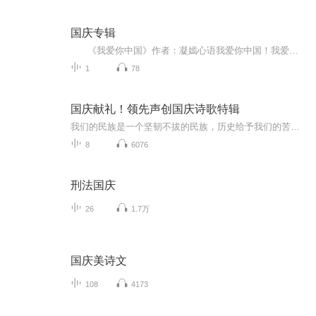
国庆专辑
《我爱你中国》作者：凝嫣心语我爱你中国！我爱你春天蓬勃的秧苗；我爱你秋日金黄的硕果。我爱你中国！我爱你青松气质，我爱你红梅品格！我爱你家乡的甜蔗好像乳汁滋润着我的心窝。我爱你中国，我要把最美的歌儿献给你，我的母亲我的祖国。我爱你中国，我爱...
1
78
国庆献礼！领先声创国庆诗歌特辑
我们的民族是一个坚韧不拔的民族，历史给予我们的苦难都变成了闪着金光的勋章！我们的国家是一个龙腾虎跃的国家，那条巨龙正以不可阻挡之势崛起于神奇的东方！------------------------------------------------值此祖国70周年华诞之际，领先声创以诗歌向祖国献礼！用我们的声音、用我们的热血、用我们的灵魂诵读经典爱国篇章，歌颂我们的祖国！永远繁荣富强！
8
6076
刑法国庆
26
1.7万
国庆美诗文
108
4173