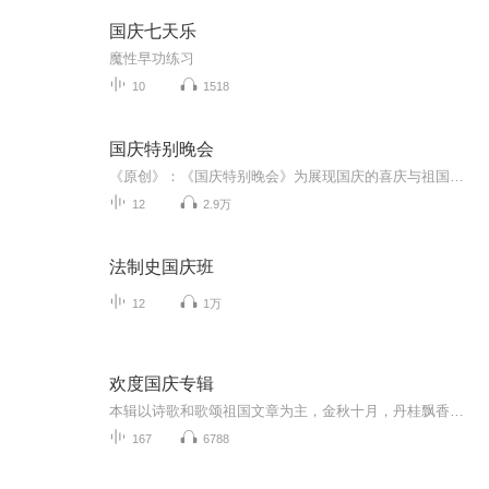
国庆七天乐
魔性早功练习
10
1518
国庆特别晚会
《原创》：《国庆特别晚会》为展现国庆的喜庆与祖国的深情我将以具体的场景切入从清晨升旗的庄严到街头巷尾的欢庆到历史与当下的交融，用优美的笔触传递对祖国的热爱与自豪！用诗歌和情感美文形式，歌颂祖国的繁荣富强，祝人民幸福安康！
12
2.9万
法制史国庆班
12
1万
欢度国庆专辑
本辑以诗歌和歌颂祖国文章为主，金秋十月，丹桂飘香，在这个充满丰收喜悦的季节里，我们满怀激动和自豪，迎来了中华人民共和国76周年华诞。这不仅是一个庄重的纪念日，更是全体中华儿女共同欢庆的盛大的节日，承载着深厚的民族情感和历史意义.
167
6788