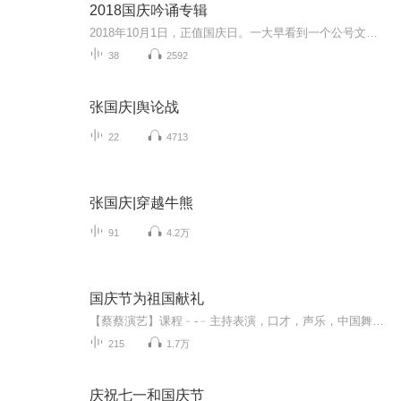
2018国庆吟诵专辑
2018年10月1日，正值国庆日。一大早看到一个公号文章，正是文天祥的《己卯十月一日至燕越五日罹狴犴有感而赋》。当然，彼十一非当今的十一。不过数字的巧合还是让人感触，今天拿来读一读，体味一番历史英杰的民族情怀，恰也当时。 根据诗题来看，这组诗是写于十月一日至十月五日之间，是文天祥被俘之后所作，这些诗作不仅有凛凛正气，更也能看的到他百端交集的复杂情感。另一首于右任先生的《望大陆》，微信公号有称《望乡》，一句“山之上国之殇”荡气回肠，一并兴起拿来读了一读。仓促间多有瑕疵...
38
2592
张国庆|舆论战
22
4713
张国庆|穿越牛熊
91
4.2万
国庆节为祖国献礼
【蔡蔡演艺】课程﹣-﹣主持表演，口才，声乐，中国舞，民族舞。独特的小舞台，专业的录音棚，每一位同学都能成为优秀的小明星。独特的教学模式，轻松上课，快乐学习！知名主持人，舞蹈家，高级教师任职授课！江南总校：河沟街42号三楼 18545856430江北分校...
215
1.7万
庆祝七一和国庆节