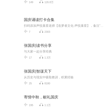
149
126.8万
国庆诵读打卡合集
扫码添加声悦童星老师【造梦者文化-声悦童星】，备注“诵读打卡”报名，已添加好友的，直接发送“诵读打卡”报名，报名成功后进入社群。
7
2303
张国庆|读书分享
与大家一起分享经典
17
1.3万
张国庆|智谋天下
从历史与现实中吸取教训，积累经验
25
8180
寄情中秋，献礼国庆
195
1.1万