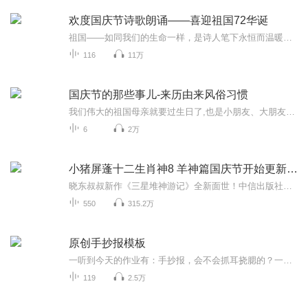
欢度国庆节诗歌朗诵——喜迎祖国72华诞
祖国——如同我们的生命一样，是诗人笔下永恒而温暖的主题。在祖国72周年华诞来临之际，特创建这个诗歌朗诵专辑，诵读经典爱国篇章，和大家一起歌颂祖国，向国庆的献礼！祝愿伟大的祖国繁荣富强，祝愿大家国庆节快乐，度过平安快乐的黄金周假期！
116
11万
国庆节的那些事儿-来历由来风俗习惯
我们伟大的祖国母亲就要过生日了,也是小朋友、大朋友们最喜欢的“国庆小长假”或说“黄金周”还有说”国庆7天乐”的，说法真是不一而足。那么“国庆节”是怎么来的？自古以来国庆节怎么庆贺？新中国国庆节的来历，以及新中国国庆节的庆贺方式又有哪些呢？ ...
6
2万
小猪屏蓬十二生肖神8 羊神篇国庆节开始更新啦！
晓东叔叔新作《三星堆神游记》全新面世！中信出版社出版！京东当当淘宝均有售！点蓝色字收听——《小猪屏蓬爆笑日记2024》《小猪屏蓬爆笑日记2》《小猪屏蓬爆笑日记1》让你笑得喘不上气！《我进故宫当富翁——小猪屏蓬故宫财商笔记》教你成为大富翁！《小...
550
315.2万
原创手抄报模板
一听到今天的作业有：手抄报，会不会抓耳挠腮的？一起来看看，总有您需要的模板在这里。
119
2.5万