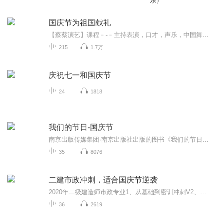
乐）
国庆节为祖国献礼
【蔡蔡演艺】课程﹣-﹣主持表演，口才，声乐，中国舞，民族舞。独特的小舞台，专业的录音棚，每一位同学都能成为优秀的小明星。独特的教学模式，轻松上课，快乐学习！知名主持人，舞蹈家，高级教师任职授课！江南总校：河沟街42号三楼 18545856430江北分校...
215
1.7万
庆祝七一和国庆节
24
1818
我们的节日-国庆节
南京出版传媒集团·南京出版社出版的图书《我们的节日》通过对中国节日文化和节日意义进行深度的挖掘，面向青少年群体构建独具特色的栏目内容，以此丰富春节、元宵节、清明节、端午节、七夕节、中秋节、重阳节等传统节日；六一节、教师节、国庆节等新兴节日的文化内涵和表现形式。促进青少年形成新的节日习俗，提升节日仪式感、认同感。音频作品由金陵朗读者联盟志愿者朗诵，南京音像出版社、金陵图书馆联合制作。
35
8076
二建市政冲刺，适合国庆节逆袭
2020年二级建造师市政专业1、从基础到密训冲刺V2、从精华课程到超压密押V3、0基础同步更新v4、持续更新到2020年考试V5、只要你跟着学让你一次稳拿证V6、渠道超压压题，超压三页纸等独家绝密压题!
36
2619