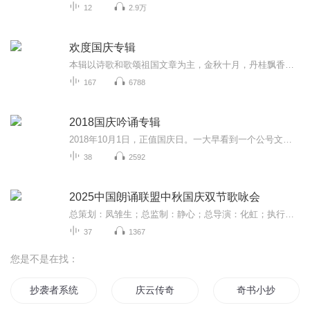
12
2.9万
欢度国庆专辑
本辑以诗歌和歌颂祖国文章为主，金秋十月，丹桂飘香，在这个充满丰收喜悦的季节里，我们满怀激动和自豪，迎来了中华人民共和国76周年华诞。这不仅是一个庄重的纪念日，更是全体中华儿女共同欢庆的盛大的节日，承载着深厚的民族情感和历史意义.
167
6788
2018国庆吟诵专辑
2018年10月1日，正值国庆日。一大早看到一个公号文章，正是文天祥的《己卯十月一日至燕越五日罹狴犴有感而赋》。当然，彼十一非当今的十一。不过数字的巧合还是让人感触，今天拿来读一读，体味一番历史英杰的民族情怀，恰也当时。 根据诗题来看，这组诗是写于十月一日至十月五日之间，是文天祥被俘之后所作，这些诗作不仅有凛凛正气，更也能看的到他百端交集的复杂情感。另一首于右任先生的《望大陆》，微信公号有称《望乡》，一句“山之上国之殇”荡气回肠，一并兴起拿来读了一读。仓促间多有瑕疵...
38
2592
2025中国朗诵联盟中秋国庆双节歌咏会
总策划：凤雏生；总监制：静心；总导演：化虹；执行总监：莺子；执行导演：橙夏；主持人：静心、化虹、橙夏
37
1367
您是不是在找：
抄袭者系统
庆云传奇
奇书小抄