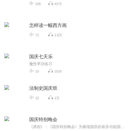
108
4173
怎样读一幅西方画
71
1.8万
国庆七天乐
魔性早功练习
10
1518
法制史国庆班
12
1万
国庆特别晚会
《原创》：《国庆特别晚会》为展现国庆的喜庆与祖国的深情我将以具体的场景切入从清晨升旗的庄严到街头巷尾的欢庆到历史与当下的交融，用优美的笔触传递对祖国的热爱与自豪！用诗歌和情感美文形式，歌颂祖国的繁荣富强，祝人民幸福安康！