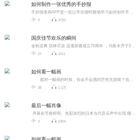
如何制作一张优秀的手抄报
手抄报老师APP是一款让学生随时随地学习如何创作手抄报的高级实用产品，学生不仅可以在视频中观看优质的课程讲解和手绘步骤，还可以欣赏到千余种优秀的手抄报作品。同时，在学习之余，还能DIY自由创作手抄报，寓教于乐。让你成为手抄报达人，教你轻松搞定手抄报！...
4
3733
国庆佳节欢乐的瞬间
金秋送爽 层林尽染 适逢新疆成立70周年 ，乌鲁木齐于2025年9月23日迎来党中央和习大大带领的慰问团。新疆各族群众欢欣鼓舞，热烈欢迎。
27
1311
如何看一幅画
面对一幅画的时候，你会不会感到茫然无措呢？也许我们可以从艺术作品里感受到一些情绪，但是仍然无法理解作品。 弗朗索瓦芭布-高尔充分考虑到观看者面对艺术作品细致入微的观赏方式，提供了丰富的背景知识与作品的创作环境。本书为一...
38
1.1万
最后一幅肖像
序幕在节奏鲜明、色彩浓烈的日本当代音乐声中出现:楼群林立的东京市容鸟瞰……横跨银幕的高速立体公路大桥……穿梭如流的汽车……东京上野区服装艳丽、穿流不息的人群……小轿车上跳动着的反光镜里,闪过东京街道商店的掠影……上野的某个展览馆的门前庞...
3
1464
如何看一幅画