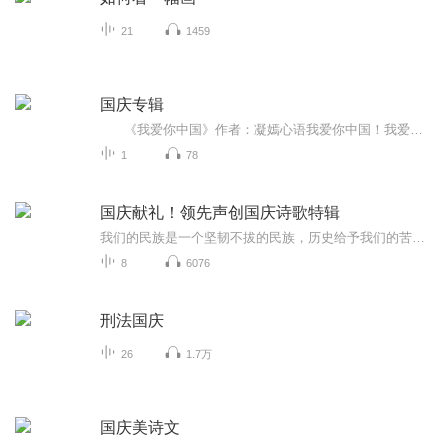
21
1459
国庆专辑
《我爱你中国》作者：凝嫣心语我爱你中国！我爱你春天蓬勃的秧苗；我爱你秋日金黄的硕果。我爱你中国！我爱你青松气质，我爱你红梅品格！我爱你家乡的甜蔗好像乳汁滋润着我的心窝。我爱你中国，我要把最美的歌儿献给你，我的母亲我的祖国。我爱你中国，我爱...
1
78
国庆献礼！领先声创国庆诗歌特辑
我们的民族是一个坚韧不拔的民族，历史给予我们的苦难都变成了闪着金光的勋章！我们的国家是一个龙腾虎跃的国家，那条巨龙正以不可阻挡之势崛起于神奇的东方！------------------------------------------------值此祖国70周年华诞之际，领先声创以诗歌向祖国献礼！用我们的声音、用我们的热血、用我们的灵魂诵读经典爱国篇章，歌颂我们的祖国！永远繁荣富强！
8
6076
刑法国庆
26
1.7万
国庆美诗文