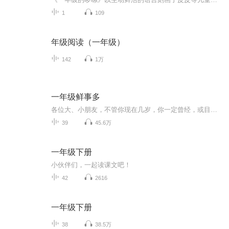
1
109
年级阅读（一年级）
142
1万
一年级鲜事多
各位大、小朋友，不管你现在几岁，你一定曾经，或目前正是或将要读小学。 你正在读几年级呀？最怀念哪一年级？
39
45.6万
一年级下册
小伙伴们，一起读课文吧！
42
2616
一年级下册
38
38.5万