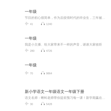
一年级
节目的初心很简单，作为后疫情时代的毕业生，三年被迫消失的大学时光，步入社会的第一年就迎来裁员潮，我们被这场时代洪流席卷而去，慌忙的、踉跄着迈出第一步。恍然发现：我们如此平凡，又如此不平凡。所以，突发奇想，想要录制一档播客节目，记录下一同...
41
1240
一年级
我是小主播、给大家带来不一样的声音，谢谢大家收听
280
4726
一年级
70
9864
新小学语文一年级语文一年级下册
语文名师：蝌蚪老师带你提前预习每一课！新学期赢在起跑线！！小学同步教材部编版语文知识讲解！1.预习部分，由蝌蚪老师帮你读通课文、学习字词、了解课文的主要内容、完成课后练习。2.复习部分，包括背诵课文、听写词语、积累好词好句、习题卡、识字卡、拼音卡等内容，帮您复习每一课的重点难点。3.拓展部分，蝌蚪老师挑选了一篇与课文内容相关的课外阅读，让你了解更多的课文拓展知识。告别辅导班，蝌蚪老师带你一起预习复习，帮你扎实学好每一课，成为学习小达人！还在等什么！快去下载...
30
5428