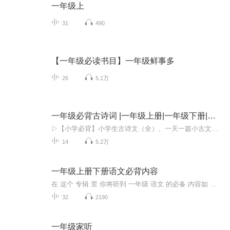
一年级上
31
490
【一年级必读书目】一年级鲜事多
26
5.1万
一年级必背古诗词 |一年级上册|一年级下册|古诗文
▷【小学必背】小学生古诗文（全）、一天一篇小古文（365篇）、小学生文言文（小古文100篇）、唐诗300首▷【初中小四门】生物、地理、道法、历史▷【初中古诗文】中考古诗文60篇、初中古诗文138篇（上册+下册)▷【高中必背】高中古诗文72篇、古文观止100篇...
14
5.2万
一年级上册下册语文必背内容
在 这个 专辑 里 你将听到 一年级 语文 的必备 内容如 江南 四季 等8 月14 日起，到8月18日 主播粉丝突破205 个加更7集每天更新1集 8 月14日 晚8点 正式上线订阅突破100爆更4集播放量突破60爆更3集评论超15 条爆更5集我们故事见！
32
2190
一年级家听