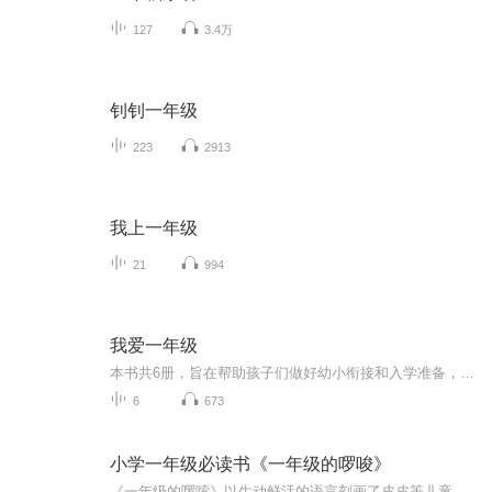
127
3.4万
钊钊一年级
223
2913
我上一年级
21
994
我爱一年级
本书共6册，旨在帮助孩子们做好幼小衔接和入学准备，快速适应小学生活。每册书一个主题，帮助孩子掌握6种重要能力，如怎样做好入学准备，快速适应新学校；怎样有礼貌地和老师打招呼、建立温馨有爱的师生关系；如何一步步克服害羞，变身课堂发言小达人；培...
6
673
小学一年级必读书《一年级的啰唆》
《一年级的啰嗦》以生动鲜活的语言刻画了皮皮等儿童形象，表现了他们蓬勃向上、懵懂单纯又啼笑皆非的行为举止，反映了这个年龄段儿童特有的毛茸茸的、憨态可掬的精神样貌，及在家庭、学校教育引导下实现的精神成长。