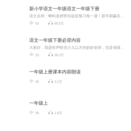
新小学语文一年级语文一年级下册
语文名师：蝌蚪老师带你提前预习每一课！新学期赢在起跑线！！小学同步教材部编版语文知识讲解！1.预习部分，由蝌蚪老师帮你读通课文、学习字词、了解课文的主要内容、完成课后练习。2.复习部分，包括背诵课文、听写词语、积累好词好句、习题卡、识字卡、拼音卡等内容，帮您复习每一课的重点难点。3.拓展部分，蝌蚪老师挑选了一篇与课文内容相关的课外阅读，让你了解更多的课文拓展知识。告别辅导班，蝌蚪老师带你一起预习复习，帮你扎实学好每一课，成为学习小达人！还在等什么！快去下载...
63
60.5万
语文一年级下册必背内容
大家好，我是蛙声蛙语少儿口才的妙妙老师，也是省级媒体的主持人，同时还是7岁男孩的妈妈，作为一名主持人、老师和妈妈，我深知大声朗读对一个孩子的好处，她可以改变性格、增强自信、改善记忆、感受语言美，提高写作能力。从此刻开始，跟随我一起张开嘴，面带微笑，用心感悟，用爱发声，静待花开吧。
15
36.3万
一年级上册课本内容朗读
46
3.1万
一年级上
45
1.8万