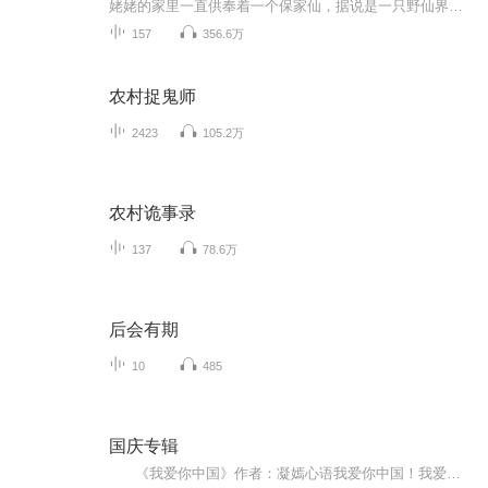
姥姥的家里一直供奉着一个保家仙，据说是一只野仙界有头有脸的狐仙，这本跟我毫无关系。万万没想到，年少时的一意外却让我踏入了这不同凡响的出马之路，一个20年的赌局，认我的小命跟保家仙紧紧的拴在了一起，为了保命，我不得不苦学功法，纵然書怕，也硬...
157
356.6万
农村捉鬼师
2423
105.2万
农村诡事录
137
78.6万
后会有期
10
485
国庆专辑
《我爱你中国》作者：凝嫣心语我爱你中国！我爱你春天蓬勃的秧苗；我爱你秋日金黄的硕果。我爱你中国！我爱你青松气质，我爱你红梅品格！我爱你家乡的甜蔗好像乳汁滋润着我的心窝。我爱你中国，我要把最美的歌儿献给你，我的母亲我的祖国。我爱你中国，我爱...