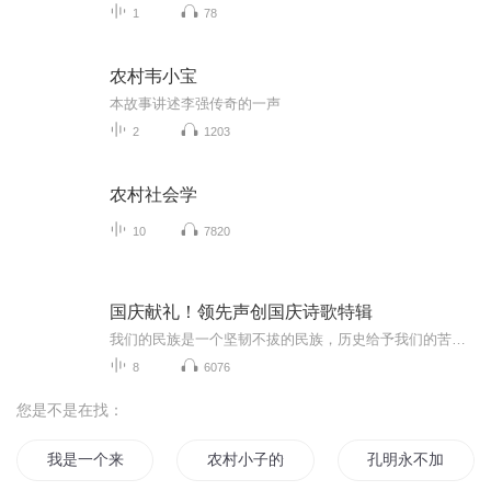
1
78
农村韦小宝
本故事讲述李强传奇的一声
2
1203
农村社会学
10
7820
国庆献礼！领先声创国庆诗歌特辑
我们的民族是一个坚韧不拔的民族，历史给予我们的苦难都变成了闪着金光的勋章！我们的国家是一个龙腾虎跃的国家，那条巨龙正以不可阻挡之势崛起于神奇的东方！------------------------------------------------值此祖国70周年华诞之际，领先声创以诗歌向祖国献礼！用我们的声音、用我们的热血、用我们的灵魂诵读经典爱国篇章，歌颂我们的祖国！永远繁荣富强！
8
6076
您是不是在找：
我是一个来自农村的人
农村小子的情与爱
孔明永不加班