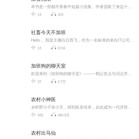
本书是一部都市青春中短篇小说集，作者选取了身边十位青年朋友的生活状态和情感经历加以提炼，讲述了十个爱与成长的故事，故事里的每个人物都有自己鲜明的个性，他们热血，有态度，有自信心。他们敢爱敢恨，为了自己想要的生活奋不顾身，激情澎湃。十个故...
13
324
社畜今天不加班
Hello， 我是主播白日西飞，作为一名标准的来自IT公司的社畜，每天最大的愿望就是准点下班，可是往往现实太骨感，我每天都在为准时下班而努力奋斗着，我会在准时下班的那天更新专辑，和大家分享我为什么今天不用加班，我做了哪些努力可以按时下班，不加班...
13
5716
加班狗的聊天室
欢迎来到《加班狗的聊天室》——一档让笑点与泪点齐飞的职场解压神器，专为那些在城市森林中努力奔跑、偶尔迷茫却永远乐观的“打工狗”们量身打造！ 在这里，没有高高在上的职场导师，只有一群和你我一样，每天挤地铁、加班到深夜，却依然能在平凡中寻找不...
37
2.7万
农村小神医
乡村野小子张小天，得到医圣传承，从此成为一代济世悬壶的神医，给村花看病，给女神就医，他是正义的化身，也是恶魔的代言人，不管那样，请别来惹我！美女除外……作者：风中沙漠演播：勇哥故事会
420
380.9万
农村出马仙