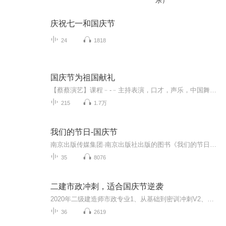
乐）
庆祝七一和国庆节
24
1818
国庆节为祖国献礼
【蔡蔡演艺】课程﹣-﹣主持表演，口才，声乐，中国舞，民族舞。独特的小舞台，专业的录音棚，每一位同学都能成为优秀的小明星。独特的教学模式，轻松上课，快乐学习！知名主持人，舞蹈家，高级教师任职授课！江南总校：河沟街42号三楼 18545856430江北分校...
215
1.7万
我们的节日-国庆节
南京出版传媒集团·南京出版社出版的图书《我们的节日》通过对中国节日文化和节日意义进行深度的挖掘，面向青少年群体构建独具特色的栏目内容，以此丰富春节、元宵节、清明节、端午节、七夕节、中秋节、重阳节等传统节日；六一节、教师节、国庆节等新兴节日的文化内涵和表现形式。促进青少年形成新的节日习俗，提升节日仪式感、认同感。音频作品由金陵朗读者联盟志愿者朗诵，南京音像出版社、金陵图书馆联合制作。
35
8076
二建市政冲刺，适合国庆节逆袭
2020年二级建造师市政专业1、从基础到密训冲刺V2、从精华课程到超压密押V3、0基础同步更新v4、持续更新到2020年考试V5、只要你跟着学让你一次稳拿证V6、渠道超压压题，超压三页纸等独家绝密压题!
36
2619