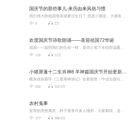
国庆节的那些事儿-来历由来风俗习惯
我们伟大的祖国母亲就要过生日了,也是小朋友、大朋友们最喜欢的“国庆小长假”或说“黄金周”还有说”国庆7天乐”的，说法真是不一而足。那么“国庆节”是怎么来的？自古以来国庆节怎么庆贺？新中国国庆节的来历，以及新中国国庆节的庆贺方式又有哪些呢？ ...
6
2万
欢度国庆节诗歌朗诵——喜迎祖国72华诞
祖国——如同我们的生命一样，是诗人笔下永恒而温暖的主题。在祖国72周年华诞来临之际，特创建这个诗歌朗诵专辑，诵读经典爱国篇章，和大家一起歌颂祖国，向国庆的献礼！祝愿伟大的祖国繁荣富强，祝愿大家国庆节快乐，度过平安快乐的黄金周假期！
116
11万
小猪屏蓬十二生肖神8 羊神篇国庆节开始更新啦！
晓东叔叔新作《三星堆神游记》全新面世！中信出版社出版！京东当当淘宝均有售！点蓝色字收听——《小猪屏蓬爆笑日记2024》《小猪屏蓬爆笑日记2》《小猪屏蓬爆笑日记1》让你笑得喘不上气！《我进故宫当富翁——小猪屏蓬故宫财商笔记》教你成为大富翁！《小...
550
315.5万
农村鬼事
堂哥的突然离世，村子里有许多人撞邪，大家都说，这是因为我堂哥怨气太重所导致的。 瞎子婆婆说，我要代替堂哥结阴亲， 才能救村里人。 我答应了，而在结亲那天，我发现瞎子婆婆早就已经死了，尸体放在我堂哥的坟里，而我堂哥不知所踪.......
377
398.5万