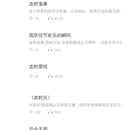
农村鬼事
这个世界到底有没有鬼，众说纷纭。鬼神之说纯属无稽之谈，是由于人对死亡的恐惧和对未知世界的好奇心驱使下，所谓“世间本无鬼，鬼自由心生”，就是他们的理论与原则。在我国，一直宣扬无神论，一旦有一些超自然的现象流传民间时，国家就会派出一些所谓的权威专家，用一些并不合理的解释来掩盖真相，封杀流言，这不能怪国家和政权，因为有太多图谋不轨的人，打着挑战传统科学的旗号蛊惑大众的思想，一旦群众的思想被蒙蔽，后果是可怕的。
76
40.4万
国庆佳节欢乐的瞬间
金秋送爽 层林尽染 适逢新疆成立70周年 ，乌鲁木齐于2025年9月23日迎来党中央和习大大带领的慰问团。新疆各族群众欢欣鼓舞，热烈欢迎。
27
1311
农村爱情
52
19.5万
《农村兵》
大家好!我是刚认证的新主播，很荣幸也很希望在这里与大家相识，希望能得到大家的多多关注和支持!在此表示深深的谢意!我是一个喜欢艺术，热爱生活的人，播读书稿只是我其中的一个爱好。在这个领域我不是最专业和最优秀的，但是我一定会尽最大努力去完成好。...
120
5701
后会无期