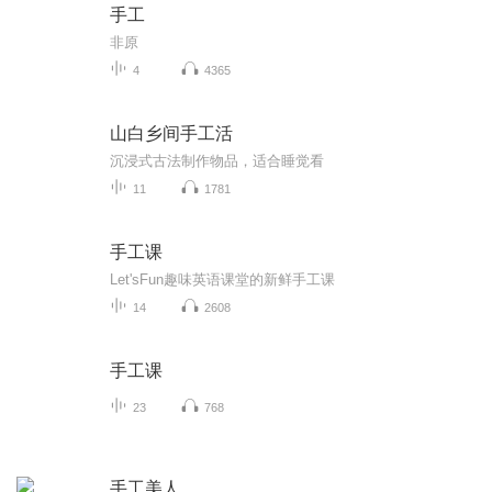
手工
非原
4
4365
山白乡间手工活
沉浸式古法制作物品，适合睡觉看
11
1781
手工课
Let'sFun趣味英语课堂的新鲜手工课
14
2608
手工课
23
768
手工美人