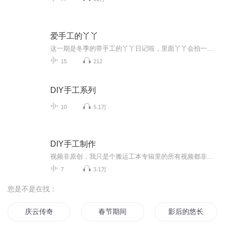
爱手工的丫丫
这一期是冬季的带手工的丫丫日记啦，里面丫丫会拍一些关于手工的内容，让我们一起见证手工给我们带来的快乐吧
15
212
DIY手工系列
10
5.1万
DIY手工制作
视频非原创，我只是个搬运工本专辑里的所有视频都非原创哦～手工DIY教程，制作出可爱的手工作品～希望大家喜欢这个专辑 谢谢大家的支持！
7
3.1万
您是不是在找：
庆云传奇
春节期间
影后的悠长假期