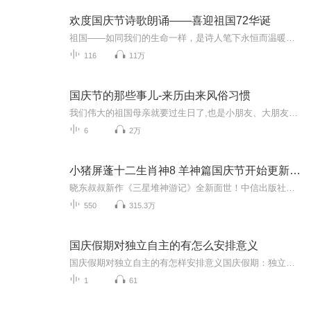
欢度国庆节诗歌朗诵——喜迎祖国72华诞
祖国——如同我们的生命一样，是诗人笔下永恒而温暖的主题。在祖国72周年华诞来临之际，特创建这个诗歌朗诵专辑，诵读经典爱国篇章，和大家一起歌颂祖国，向国庆的献礼！祝愿伟大的祖国繁荣富强，祝愿大家国庆节快乐，度过平安快乐的黄金周假期！
116
11万
国庆节的那些事儿-来历由来风俗习惯
我们伟大的祖国母亲就要过生日了,也是小朋友、大朋友们最喜欢的“国庆小长假”或说“黄金周”还有说”国庆7天乐”的，说法真是不一而足。那么“国庆节”是怎么来的？自古以来国庆节怎么庆贺？新中国国庆节的来历，以及新中国国庆节的庆贺方式又有哪些呢？ ...
6
2万
小猪屏蓬十二生肖神8 羊神篇国庆节开始更新啦！
晓东叔叔新作《三星堆神游记》全新面世！中信出版社出版！京东当当淘宝均有售！点蓝色字收听——《小猪屏蓬爆笑日记2024》《小猪屏蓬爆笑日记2》《小猪屏蓬爆笑日记1》让你笑得喘不上气！《我进故宫当富翁——小猪屏蓬故宫财商笔记》教你成为大富翁！《小...
550
315.3万
国庆假期对独立自主的有怎么安排意义
国庆假期对独立自主的有怎样安排意义国庆假期：独立自主生活的“试金石”与“充电场”一自主规划：构建独立自主生活的“蓝图能力”二生活实践：夯实独立自主生活的“技能底座”三自我探索：深化独立自主生活的“精神内核”四假期意义：从“短期体验”到“...
1
61