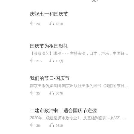
乐）
庆祝七一和国庆节
24
1818
国庆节为祖国献礼
【蔡蔡演艺】课程﹣-﹣主持表演，口才，声乐，中国舞，民族舞。独特的小舞台，专业的录音棚，每一位同学都能成为优秀的小明星。独特的教学模式，轻松上课，快乐学习！知名主持人，舞蹈家，高级教师任职授课！江南总校：河沟街42号三楼 18545856430江北分校...
215
1.7万
我们的节日-国庆节
南京出版传媒集团·南京出版社出版的图书《我们的节日》通过对中国节日文化和节日意义进行深度的挖掘，面向青少年群体构建独具特色的栏目内容，以此丰富春节、元宵节、清明节、端午节、七夕节、中秋节、重阳节等传统节日；六一节、教师节、国庆节等新兴节日的文化内涵和表现形式。促进青少年形成新的节日习俗，提升节日仪式感、认同感。音频作品由金陵朗读者联盟志愿者朗诵，南京音像出版社、金陵图书馆联合制作。
35
8076
二建市政冲刺，适合国庆节逆袭
2020年二级建造师市政专业1、从基础到密训冲刺V2、从精华课程到超压密押V3、0基础同步更新v4、持续更新到2020年考试V5、只要你跟着学让你一次稳拿证V6、渠道超压压题，超压三页纸等独家绝密压题!
36
2619