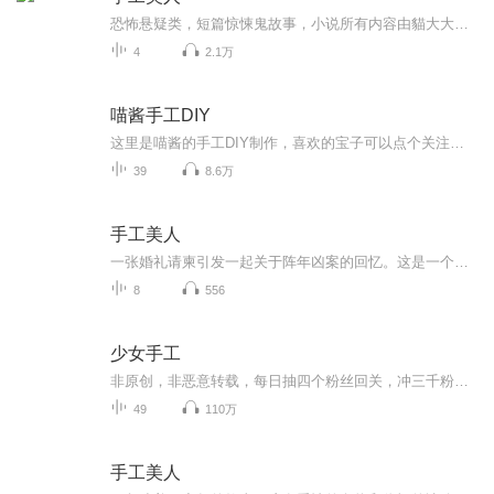
恐怖悬疑类，短篇惊悚鬼故事，小说所有内容由貓大大独自录制完成。
4
2.1万
喵酱手工DIY
这里是喵酱的手工DIY制作，喜欢的宝子可以点个关注，订阅支持一波哦，谢谢啦
39
8.6万
手工美人
一张婚礼请柬引发一起关于阵年凶案的回忆。这是一个凄美、哀怨的故事，有爱情的炙热和仇恨的冰冷。展颜，这个曾经令他断肠令他梦牵魂绕的已经逝去的女孩，怎会意外地成了最要好朋友的妻子？待产的妹妹为何总是噩运连连？而自己新结识的女友为何又与传说中医院的恐怖护士有何关联？
8
556
少女手工
非原创，非恶意转载，每日抽四个粉丝回关，冲三千粉麻烦帮个忙，鞋鞋️️
49
110万
手工美人