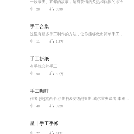
一段凄美、哀怨的故事，这有爱情的炙热和仇恨的冰冷。一张婚礼请柬引出一起阵年凶案的回忆。展颜，是个美丽的女子，曾经令他梦牵魂绕令他爱不释手的已经逝去的女孩，意外地成了最要好朋友的妻子？待产的妹妹总是噩运连连，这是为什么？自己新结识的女友又...
28
3599
手工合集
这里有超多手工制作的方法，让你能够做出简单手工，都是一些漂亮的，可以拿来送朋友
11
1.3万
手工折纸
有手就会的手工
90
3.7万
手工咖啡
作者:[美]杰西卡.伊斯托&安德烈亚斯.威尔霍夫译者:李粤梅这是一本全面而系统讲解咖啡冲煮的实用指南。从基础知识、冲煮器具、原产地、购买咖啡、品鉴风味及冲煮方法六个方面，系统讲解了关于咖啡的实用知识。为咖啡入门者和渴望进阶者提供了大量新鲜的实用...
48
5920
星｜手工手帐
77
31万