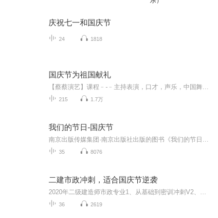
乐）
庆祝七一和国庆节
24
1818
国庆节为祖国献礼
【蔡蔡演艺】课程﹣-﹣主持表演，口才，声乐，中国舞，民族舞。独特的小舞台，专业的录音棚，每一位同学都能成为优秀的小明星。独特的教学模式，轻松上课，快乐学习！知名主持人，舞蹈家，高级教师任职授课！江南总校：河沟街42号三楼 18545856430江北分校...
215
1.7万
我们的节日-国庆节
南京出版传媒集团·南京出版社出版的图书《我们的节日》通过对中国节日文化和节日意义进行深度的挖掘，面向青少年群体构建独具特色的栏目内容，以此丰富春节、元宵节、清明节、端午节、七夕节、中秋节、重阳节等传统节日；六一节、教师节、国庆节等新兴节日的文化内涵和表现形式。促进青少年形成新的节日习俗，提升节日仪式感、认同感。音频作品由金陵朗读者联盟志愿者朗诵，南京音像出版社、金陵图书馆联合制作。
35
8076
二建市政冲刺，适合国庆节逆袭
2020年二级建造师市政专业1、从基础到密训冲刺V2、从精华课程到超压密押V3、0基础同步更新v4、持续更新到2020年考试V5、只要你跟着学让你一次稳拿证V6、渠道超压压题，超压三页纸等独家绝密压题!
36
2619