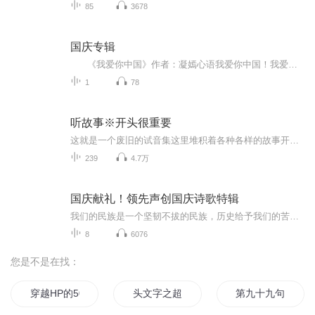
85
3678
国庆专辑
《我爱你中国》作者：凝嫣心语我爱你中国！我爱你春天蓬勃的秧苗；我爱你秋日金黄的硕果。我爱你中国！我爱你青松气质，我爱你红梅品格！我爱你家乡的甜蔗好像乳汁滋润着我的心窝。我爱你中国，我要把最美的歌儿献给你，我的母亲我的祖国。我爱你中国，我爱...
1
78
听故事※开头很重要
这就是一个废旧的试音集这里堆积着各种各样的故事开头但是仅仅是开头想知道这个故事好不好听值不值得听听完开头你就知道了
239
4.7万
国庆献礼！领先声创国庆诗歌特辑
我们的民族是一个坚韧不拔的民族，历史给予我们的苦难都变成了闪着金光的勋章！我们的国家是一个龙腾虎跃的国家，那条巨龙正以不可阻挡之势崛起于神奇的东方！------------------------------------------------值此祖国70周年华诞之际，领先声创以诗歌向祖国献礼！用我们的声音、用我们的热血、用我们的灵魂诵读经典爱国篇章，歌颂我们的祖国！永远繁荣富强！
8
6076
您是不是在找：
穿越HP的50种可能
头文字之超车帝
第九十九句对不起