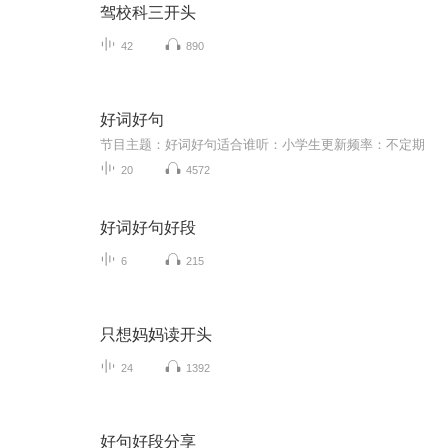
驾校科三开头
42
890
好词好句
节目主题：好词好句适合谁听：小学生更新频率：不定期
20
4572
好词好句好段
6
215
只想妈妈读开头
24
1392
好句好段分享