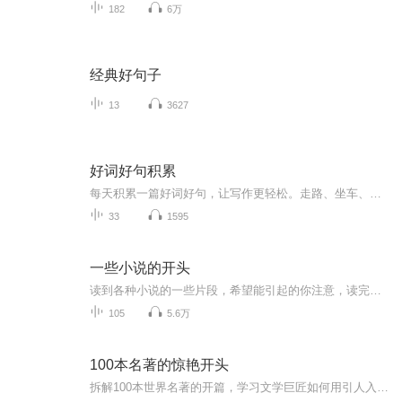
182
6万
经典好句子
13
3627
好词好句积累
每天积累一篇好词好句，让写作更轻松。走路、坐车、睡觉、游玩都可以听的音频学习伴侣，让孩子利用碎片时间听，轻松学语文！其他专辑还有小学的《课文阅读》《课文解析》《复习重点》。更多学习可关注公众号：麦夫说
33
1595
一些小说的开头
读到各种小说的一些片段，希望能引起的你注意，读完让你好奇的其他部分
105
5.6万
100本名著的惊艳开头
拆解100本世界名著的开篇，学习文学巨匠如何用引人入胜的开头将读者代入他们的世界。对学习写作有很好的借鉴意义，也为喜欢文学的读者打开名著的大门。汇集了世界顶级的作家作品、诺贝尔文学奖得主作品，包括不朽的名作《战争与和平》《巴黎圣母院》《悲惨...