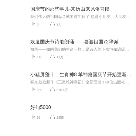
国庆节的那些事儿-来历由来风俗习惯
我们伟大的祖国母亲就要过生日了,也是小朋友、大朋友们最喜欢的“国庆小长假”或说“黄金周”还有说”国庆7天乐”的，说法真是不一而足。那么“国庆节”是怎么来的？自古以来国庆节怎么庆贺？新中国国庆节的来历，以及新中国国庆节的庆贺方式又有哪些呢？ ...
6
2万
欢度国庆节诗歌朗诵——喜迎祖国72华诞
祖国——如同我们的生命一样，是诗人笔下永恒而温暖的主题。在祖国72周年华诞来临之际，特创建这个诗歌朗诵专辑，诵读经典爱国篇章，和大家一起歌颂祖国，向国庆的献礼！祝愿伟大的祖国繁荣富强，祝愿大家国庆节快乐，度过平安快乐的黄金周假期！
116
11万
小猪屏蓬十二生肖神8 羊神篇国庆节开始更新啦！
晓东叔叔新作《三星堆神游记》全新面世！中信出版社出版！京东当当淘宝均有售！点蓝色字收听——《小猪屏蓬爆笑日记2024》《小猪屏蓬爆笑日记2》《小猪屏蓬爆笑日记1》让你笑得喘不上气！《我进故宫当富翁——小猪屏蓬故宫财商笔记》教你成为大富翁！《小...
550
315.4万
好句5000
92
2855