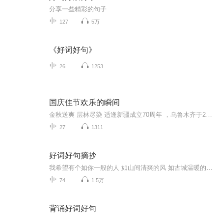
分享一些精彩的句子
127
5万
《好词好句》
26
1253
国庆佳节欢乐的瞬间
金秋送爽 层林尽染 适逢新疆成立70周年 ，乌鲁木齐于2025年9月23日迎来党中央和习大大带领的慰问团。新疆各族群众欢欣鼓舞，热烈欢迎。
27
1311
好词好句摘抄
我希望有个如你一般的人 如山间清爽的风 如古城温暖的光 从清晨到夜晚 由山野到书房 只要最后是你 就好 我希望有个如你一般的人，贯彻未来，数遍生命的公路牌。
74
1.5万
背诵好词好句