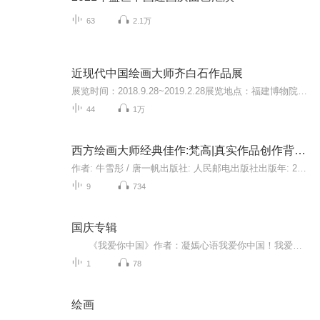
63
2.1万
近现代中国绘画大师齐白石作品展
展览时间：2018.9.28~2019.2.28展览地点：福建博物院6、7、8号展厅展览简介：本次展览，按照早中晚三期的时间顺序精选了齐白石大师80余幅作品，以达成用画作梳理大师精彩绝伦的一生，达成促使观众思考和理解大师取得非凡成就的源泉，达成博物馆实现文化自信最多彩的表达。
44
1万
西方绘画大师经典佳作:梵高|真实作品创作背后的细节
作者: 牛雪彤 / 唐一帆出版社: 人民邮电出版社出版年: 2015-2-1页数: 256定价: 98装帧: 平装丛书: 西方绘画大师经典佳作(高清细节版)ISBN: 9787115377135梵高，作为西方艺术极具代表性的绘画大师，对于美术专业的读者来讲，不可不知。《西方绘画大师经典佳...
9
734
国庆专辑
《我爱你中国》作者：凝嫣心语我爱你中国！我爱你春天蓬勃的秧苗；我爱你秋日金黄的硕果。我爱你中国！我爱你青松气质，我爱你红梅品格！我爱你家乡的甜蔗好像乳汁滋润着我的心窝。我爱你中国，我要把最美的歌儿献给你，我的母亲我的祖国。我爱你中国，我爱...
1
78
绘画