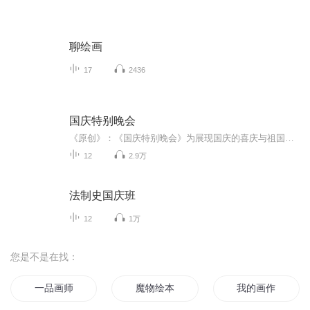
聊绘画
17
2436
国庆特别晚会
《原创》：《国庆特别晚会》为展现国庆的喜庆与祖国的深情我将以具体的场景切入从清晨升旗的庄严到街头巷尾的欢庆到历史与当下的交融，用优美的笔触传递对祖国的热爱与自豪！用诗歌和情感美文形式，歌颂祖国的繁荣富强，祝人民幸福安康！
12
2.9万
法制史国庆班
12
1万
您是不是在找：
一品画师
魔物绘本
我的画作