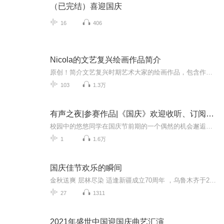
（已完结）喜迎国庆
16
406
Nicola的文艺复兴绘画作品简介
原创！简介文艺复兴时期艺术大家的绘画作品，包含作品背景、绘画技巧及文化赏析等。希望为大家带来有美感、有温度又不缺乏世故的古典艺术知识和人文关怀。多谢赞助！所有简介均已在艺术渣Nicola主播的个人微信公众号”音乐森林“以中英双语发布。欢迎大家...
103
1.3万
有声之夜|参赛作品|《国庆》欢迎收听、订阅、互动
校园中的悠悠同学在国庆节前期的一个偶然的机会邂逅了穿越而来的小烈士“小萝卜头”，通过与其交谈，深深的激发了自己的爱国主义情怀...爱国主义是一面具有最大号召力的旗帜，是中华民族的优良传统。我们今天的美好幸福生活来之不易，是老一辈先烈的艰苦奋...
1
1.6万
国庆佳节欢乐的瞬间
金秋送爽 层林尽染 适逢新疆成立70周年 ，乌鲁木齐于2025年9月23日迎来党中央和习大大带领的慰问团。新疆各族群众欢欣鼓舞，热烈欢迎。
27
1311
2021年盛世中国迎国庆曲艺汇演