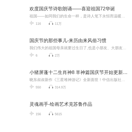
欢度国庆节诗歌朗诵——喜迎祖国72华诞
祖国——如同我们的生命一样，是诗人笔下永恒而温暖的主题。在祖国72周年华诞来临之际，特创建这个诗歌朗诵专辑，诵读经典爱国篇章，和大家一起歌颂祖国，向国庆的献礼！祝愿伟大的祖国繁荣富强，祝愿大家国庆节快乐，度过平安快乐的黄金周假期！
116
11万
国庆节的那些事儿-来历由来风俗习惯
我们伟大的祖国母亲就要过生日了,也是小朋友、大朋友们最喜欢的“国庆小长假”或说“黄金周”还有说”国庆7天乐”的，说法真是不一而足。那么“国庆节”是怎么来的？自古以来国庆节怎么庆贺？新中国国庆节的来历，以及新中国国庆节的庆贺方式又有哪些呢？ ...
6
2万
小猪屏蓬十二生肖神8 羊神篇国庆节开始更新啦！
晓东叔叔新作《三星堆神游记》全新面世！中信出版社出版！京东当当淘宝均有售！点蓝色字收听——《小猪屏蓬爆笑日记2024》《小猪屏蓬爆笑日记2》《小猪屏蓬爆笑日记1》让你笑得喘不上气！《我进故宫当富翁——小猪屏蓬故宫财商笔记》教你成为大富翁！《小...
550
314.9万
灵魂画手-绘画艺术克苏鲁作品
156
5615