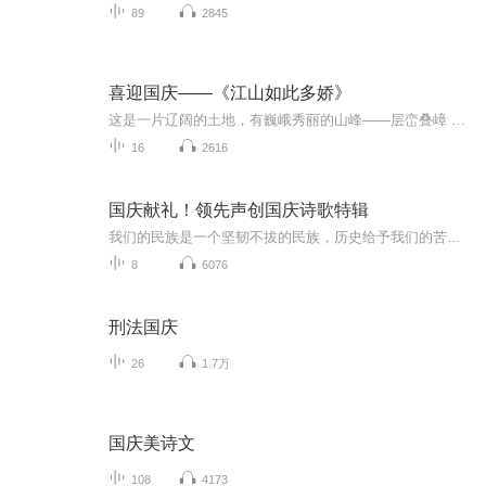
89
2845
喜迎国庆——《江山如此多娇》
这是一片辽阔的土地，有巍峨秀丽的山峰——层峦叠嶂 ；这是一片广袤的土地，有奔流不息的江河——百折不回 ；这是一片富饶的土地，有波涛澎湃的大海——深邃无垠； 这是一片神奇的土地，千年运河、万里长城 。江山如此多娇，文明如此灿烂！这是我的祖国，瞰祖国大好河山，品中华人文之美！
16
2616
国庆献礼！领先声创国庆诗歌特辑
我们的民族是一个坚韧不拔的民族，历史给予我们的苦难都变成了闪着金光的勋章！我们的国家是一个龙腾虎跃的国家，那条巨龙正以不可阻挡之势崛起于神奇的东方！------------------------------------------------值此祖国70周年华诞之际，领先声创以诗歌向祖国献礼！用我们的声音、用我们的热血、用我们的灵魂诵读经典爱国篇章，歌颂我们的祖国！永远繁荣富强！
8
6076
刑法国庆
26
1.7万
国庆美诗文
108
4173