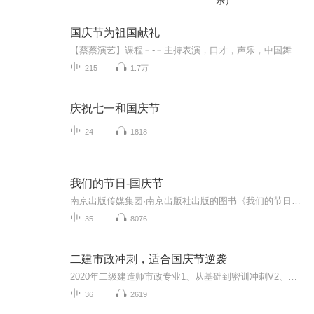
乐）
国庆节为祖国献礼
【蔡蔡演艺】课程﹣-﹣主持表演，口才，声乐，中国舞，民族舞。独特的小舞台，专业的录音棚，每一位同学都能成为优秀的小明星。独特的教学模式，轻松上课，快乐学习！知名主持人，舞蹈家，高级教师任职授课！江南总校：河沟街42号三楼 18545856430江北分校...
215
1.7万
庆祝七一和国庆节
24
1818
我们的节日-国庆节
南京出版传媒集团·南京出版社出版的图书《我们的节日》通过对中国节日文化和节日意义进行深度的挖掘，面向青少年群体构建独具特色的栏目内容，以此丰富春节、元宵节、清明节、端午节、七夕节、中秋节、重阳节等传统节日；六一节、教师节、国庆节等新兴节日的文化内涵和表现形式。促进青少年形成新的节日习俗，提升节日仪式感、认同感。音频作品由金陵朗读者联盟志愿者朗诵，南京音像出版社、金陵图书馆联合制作。
35
8076
二建市政冲刺，适合国庆节逆袭
2020年二级建造师市政专业1、从基础到密训冲刺V2、从精华课程到超压密押V3、0基础同步更新v4、持续更新到2020年考试V5、只要你跟着学让你一次稳拿证V6、渠道超压压题，超压三页纸等独家绝密压题!
36
2619