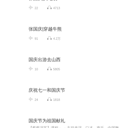
22
4713
张国庆|穿越牛熊
91
4.2万
国庆出游去山西
10
5805
庆祝七一和国庆节
24
1818
国庆节为祖国献礼
【蔡蔡演艺】课程﹣-﹣主持表演，口才，声乐，中国舞，民族舞。独特的小舞台，专业的录音棚，每一位同学都能成为优秀的小明星。独特的教学模式，轻松上课，快乐学习！知名主持人，舞蹈家，高级教师任职授课！江南总校：河沟街42号三楼 18545856430江北分校...