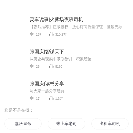
灵车诡事|火葬场夜班司机
【强烈推荐】正版授权，放心订阅质量保证，童嫂无欺天涯论坛超级火热帖子，灵车大家见过吧，灵车的禁忌您知道吗？【内容简介】在江南地界，人死了之后，都要在家停尸几日，因为国家硬性规定，人死了必须火化，所以一般家中有人去世，首先会在家里停尸几日...
167
310.2万
张国庆|智谋天下
从历史与现实中吸取教训，积累经验
25
8180
张国庆|读书分享
与大家一起分享经典
17
1.3万
您是不是在找：
嘉庆皇帝
来上车老司机带你飚
出租车司机的日记