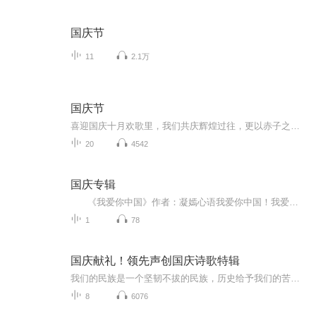
国庆节
11
2.1万
国庆节
喜迎国庆十月欢歌里，我们共庆辉煌过往，更以赤子之心，向未来书写滚烫的誓言——这盛世，值得我们以热爱相拥。
20
4542
国庆专辑
《我爱你中国》作者：凝嫣心语我爱你中国！我爱你春天蓬勃的秧苗；我爱你秋日金黄的硕果。我爱你中国！我爱你青松气质，我爱你红梅品格！我爱你家乡的甜蔗好像乳汁滋润着我的心窝。我爱你中国，我要把最美的歌儿献给你，我的母亲我的祖国。我爱你中国，我爱...
1
78
国庆献礼！领先声创国庆诗歌特辑
我们的民族是一个坚韧不拔的民族，历史给予我们的苦难都变成了闪着金光的勋章！我们的国家是一个龙腾虎跃的国家，那条巨龙正以不可阻挡之势崛起于神奇的东方！------------------------------------------------值此祖国70周年华诞之际，领先声创以诗歌向祖国献礼！用我们的声音、用我们的热血、用我们的灵魂诵读经典爱国篇章，歌颂我们的祖国！永远繁荣富强！
8
6076