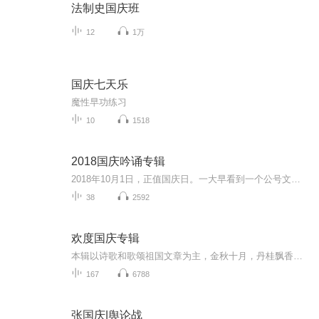
法制史国庆班
12
1万
国庆七天乐
魔性早功练习
10
1518
2018国庆吟诵专辑
2018年10月1日，正值国庆日。一大早看到一个公号文章，正是文天祥的《己卯十月一日至燕越五日罹狴犴有感而赋》。当然，彼十一非当今的十一。不过数字的巧合还是让人感触，今天拿来读一读，体味一番历史英杰的民族情怀，恰也当时。 根据诗题来看，这组诗是写于十月一日至十月五日之间，是文天祥被俘之后所作，这些诗作不仅有凛凛正气，更也能看的到他百端交集的复杂情感。另一首于右任先生的《望大陆》，微信公号有称《望乡》，一句“山之上国之殇”荡气回肠，一并兴起拿来读了一读。仓促间多有瑕疵...
38
2592
欢度国庆专辑
本辑以诗歌和歌颂祖国文章为主，金秋十月，丹桂飘香，在这个充满丰收喜悦的季节里，我们满怀激动和自豪，迎来了中华人民共和国76周年华诞。这不仅是一个庄重的纪念日，更是全体中华儿女共同欢庆的盛大的节日，承载着深厚的民族情感和历史意义.
167
6788
张国庆|舆论战