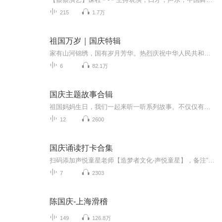
215
1.7万
祖国万岁｜国庆特辑
家有山河锦绣，国有岁月芳华。热烈庆祝中华人民共和国成立73周年！
6
82.1万
国庆主题故事合辑
祖国妈妈生日，我们一起来听一听系列故事。不仅仅有《我的祖国》，还有红军故事，也有关于战争的故事，让大家体会到和平年代的不易。
12
2600
国庆诵读打卡合集
扫码添加声悦童星老师【造梦者文化-声悦童星】，备注“诵读打卡”报名，已添加好友的，直接发送“诵读打卡”报名，报名成功后进入社群。
7
2303
陈国庆-上海滑稽
149
126.8万