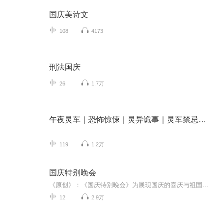
国庆美诗文
108
4173
刑法国庆
26
1.7万
午夜灵车｜恐怖惊悚｜灵异诡事｜灵车禁忌｜悬疑｜心魔
119
1.2万
国庆特别晚会
《原创》：《国庆特别晚会》为展现国庆的喜庆与祖国的深情我将以具体的场景切入从清晨升旗的庄严到街头巷尾的欢庆到历史与当下的交融，用优美的笔触传递对祖国的热爱与自豪！用诗歌和情感美文形式，歌颂祖国的繁荣富强，祝人民幸福安康！
12
2.9万