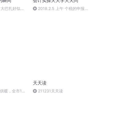
的瞬间
会计实操天天学天天问
 大巴扎好似温
2018.2.5 上午 个税的申报流
程1
天天读
供暖，全市16
211231天天读
 | 天天谈