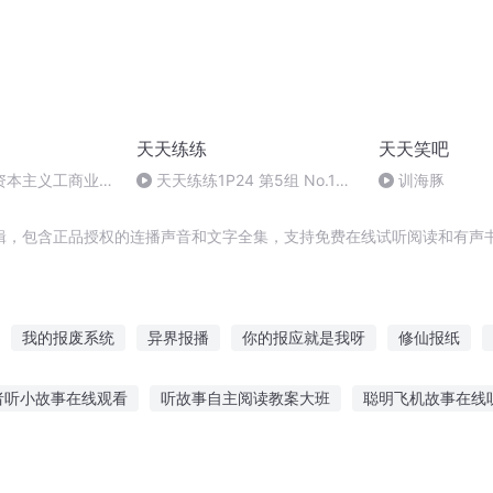
天天练练
天天笑吧
资本主义工商业和
天天练练1P24 第5组 No.12
训海豚
特点
精神饱满，准备练习！ 四=60
辑，包含正品授权的连播声音和文字全集，支持免费在线试听阅读和有声书
我的报废系统
异界报播
你的报应就是我呀
修仙报纸
重生情报之王
重生好人有好报
我能看见报应
时空情报局
者听小故事在线观看
听故事自主阅读教案大班
聪明飞机故事在线
报告老公我有了
常听鸡飞飞故事
故事认真在听的成语
父与子讲给故事听
听故