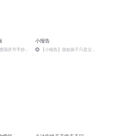
板
小报告
度国庆节手抄报
【小报告】假如孩子只是父母
的玩偶 40