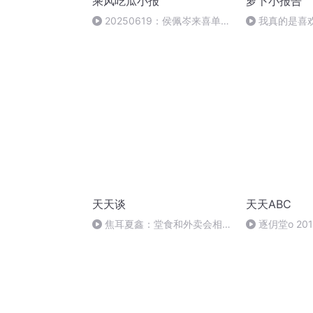
乘风吃瓜小报
萝卜小报告
20250619：侯佩岑来喜单2
我真的是喜
上班了
车友群 | 萝卜
天天谈
天天ABC
焦耳夏鑫：堂食和外卖会相互
逐仴堂o 2017
促进，纯互联网外卖品牌也能活
的很好 | 天天谈 2017.11.26 星期
日