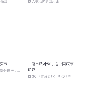
化强国
支教老师的国庆课
国庆节
二建市政冲刺，适合国庆节
逆袭
园春·国庆，朗
36.《市政实务》考点精讲第
36节课_2020926212025