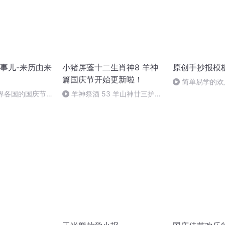
事儿-来历由来
小猪屏蓬十二生肖神8 羊神
原创手抄报模
篇国庆节开始更新啦！
简单易学的欢
#一分钟手抄报
世界各国的国庆节-
羊神祭酒 53 羊山神廿三护祭
事儿
坛 敬天地白泽做祭酒（4）