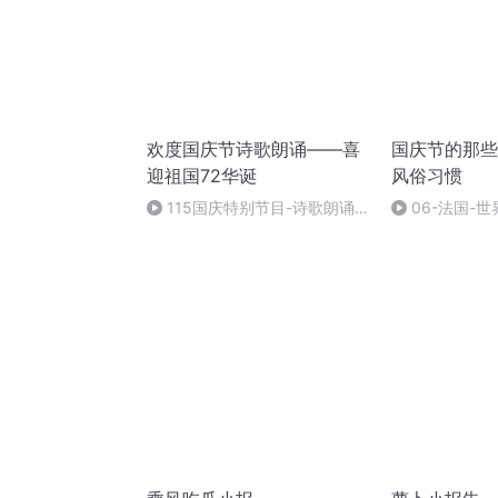
欢度国庆节诗歌朗诵——喜
国庆节的那些
迎祖国72华诞
风俗习惯
115国庆特别节目-诗歌朗诵-
06-法国-
中国梦
国庆节的那些