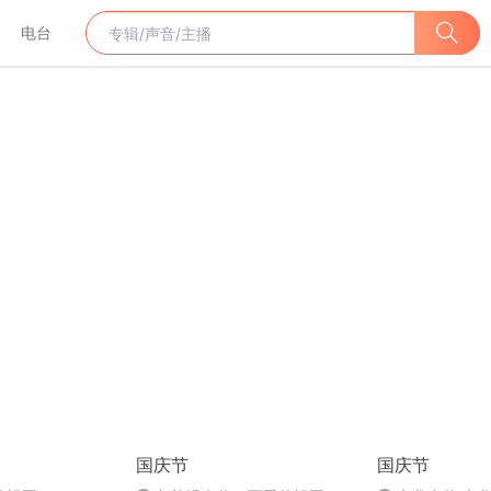
电台
国庆节
国庆节