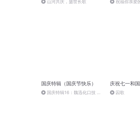
山河共庆，盛世长歌
祝福你亲爱
国庆特辑（国庆节快乐）
庆祝七一和国
国庆特辑16：魏迅化口技 二
囚歌
胡 东方红+一般唱法和原生态