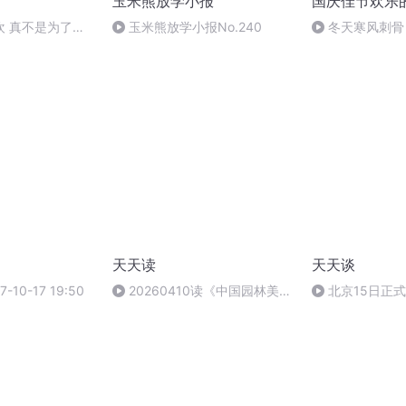
玉米熊放学小报
国庆佳节欢乐
欢 真不是为了进
玉米熊放学小报No.240
冬天寒风刺骨
小报告
暖的春天
天天读
天天谈
-10-17 19:50
20260410读《中国园林美
北京15日正式
学》第四编第三章第二节（1）
个区公布供暖热线
12分钟多（P204～
2017.11.15