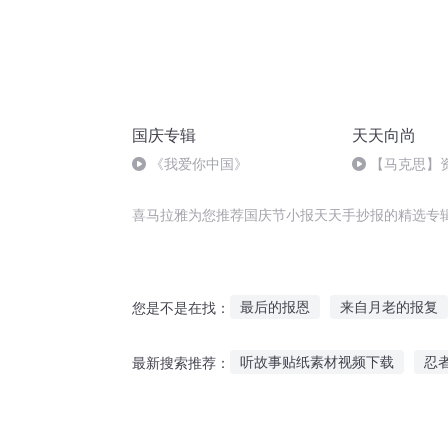
国庆专辑
天天向尚
《我爱你中国》
【马克思】
平赎买政策的
喜马拉雅为您推荐国庆节小报天天手抄报的精选专
最后的报恩
来自月老的报复
您是不是在找：
没事报报仇
南宋小报传奇
听故事贴纸素材视频下载
忍
最新搜索推荐：
倾城小姐来报到
情报天下
恐龙时代故事免费听
孩子经