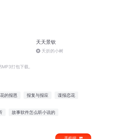
天天景钦
夭折的小树
MP3打包下载。
花的报恩
报复与报应
谍报恋花
报应之师
末日修仙情报员
听
故事软件怎么听小说的
事慢慢讲的成语
心机女听小孩讲故事
手机端