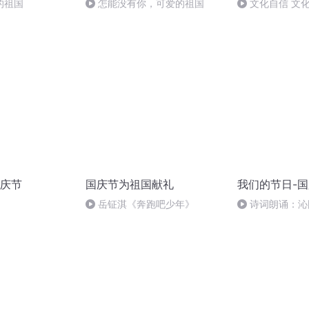
的祖国
怎能没有你，可爱的祖国
文化自信 文
庆节
国庆节为祖国献礼
我们的节日-
岳钲淇《奔跑吧少年》
诗词朗诵：沁
读者：张继军