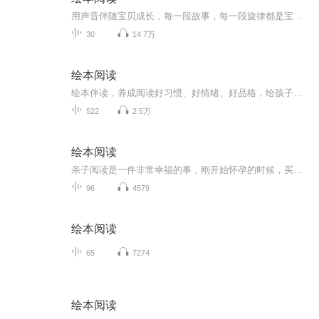
用声音伴随宝贝成长，每一段故事，每一段旋律都是宝贝成长的见证。欢迎留言点播故事
30
14.7万
绘本阅读
绘本伴读，养成阅读好习惯、好情绪、好品格，给孩子勇气和智慧。
522
2.5万
绘本阅读
亲子阅读是一件非常幸福的事，刚开始怀孕的时候，买了一本睡前故事，隔几天会读一读，当时没怎么重视，孩子一岁前阅读的次数不多，没有好习惯，后来对孩子的教育慢慢重视起来，特别是阅读。开始买一些绘本，基本都是国外的绘本（并不是崇洋媚外），读的频...
96
4579
绘本阅读
65
7274
绘本阅读