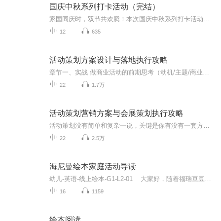
国庆中秋系列打卡活动（完结）
家国同庆时，双节共欢腾！本次国庆中秋系列打卡活动，邀你每日解锁多元演播精彩：以诗歌为笔，歌颂祖国山河壮阔与时代华章；清晨用温暖早安问候开启元气一天，深夜以温柔晚安声语卸下疲惫；更有风趣幽默的单口相声逗趣生活，经典耐品的评书细说古今故事。...
12
635
活动策划方案设计与落地执行攻略
章节一、实战 做商业活动的前期思考（动机/主题/商业逻辑/如何实现商业价值） 《展览展会篇丨从全案策划到实施执行》初心/策划/招商/赞助/设计/施工/开幕/撤展 《线下沙龙篇丨从全案策划到实施执行》如何玩社交/搭建社群 《行业论坛篇丨从全案策划到实施执...
22
1.7万
活动策划营销方案与会展策划执行攻略
活动策划没有简单和复杂一说，关键是你有没有一套方法，有没有遵循方法，策划成功的关键，是为所有的参与者创造机会。那么接下来的分享，我们就基于活动策划和会务的操作思路，帮大家梳理从主题策划到活动执行的全流程。其实无论是做活动促销策划、企业营销策划、论坛策划，还是展览策划，作为策划人员，你必须要经过这三个步骤的思考，并想尽一切办法去实现它。1.站在促进产业、推动企业发展的角度，结合当下热点设计主题2.从推广产业、拉动需求的角度去整合各方资源...
22
2.5万
海尼曼绘本家庭活动导读
幼儿-英语-线上绘本-G1-L2-01 大家好，随着福瑞豆豆戏剧遇见绘本的课程开启，我们的线上绘本辅导课程也拉开了帷幕。 配合迪士尼分级读物，这套绘本我们对应的线上绘本是一套英文的《海尼曼》系列。 计划每周为大家辅导2个绘本。3个月共计24个绘本。 福瑞豆豆共计在我们的app平台投放了《海尼曼》系列300本绘本，除了海尼曼系 列，我们还有廖彩杏系列，牛津阅读树系列，汪培珽系列合计533本。 每年还有新的投放计划，这个数字也会逐年变化。 这些...
16
1159
绘本阅读