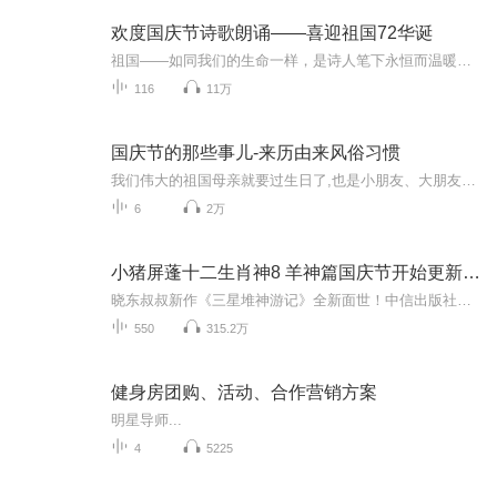
欢度国庆节诗歌朗诵——喜迎祖国72华诞
祖国——如同我们的生命一样，是诗人笔下永恒而温暖的主题。在祖国72周年华诞来临之际，特创建这个诗歌朗诵专辑，诵读经典爱国篇章，和大家一起歌颂祖国，向国庆的献礼！祝愿伟大的祖国繁荣富强，祝愿大家国庆节快乐，度过平安快乐的黄金周假期！
116
11万
国庆节的那些事儿-来历由来风俗习惯
我们伟大的祖国母亲就要过生日了,也是小朋友、大朋友们最喜欢的“国庆小长假”或说“黄金周”还有说”国庆7天乐”的，说法真是不一而足。那么“国庆节”是怎么来的？自古以来国庆节怎么庆贺？新中国国庆节的来历，以及新中国国庆节的庆贺方式又有哪些呢？ ...
6
2万
小猪屏蓬十二生肖神8 羊神篇国庆节开始更新啦！
晓东叔叔新作《三星堆神游记》全新面世！中信出版社出版！京东当当淘宝均有售！点蓝色字收听——《小猪屏蓬爆笑日记2024》《小猪屏蓬爆笑日记2》《小猪屏蓬爆笑日记1》让你笑得喘不上气！《我进故宫当富翁——小猪屏蓬故宫财商笔记》教你成为大富翁！《小...
550
315.2万
健身房团购、活动、合作营销方案
明星导师...
4
5225