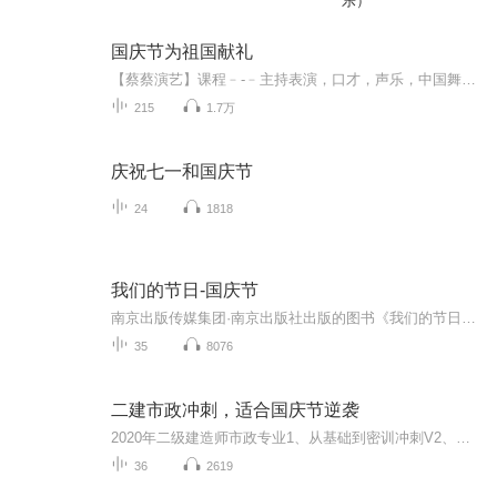
乐）
国庆节为祖国献礼
【蔡蔡演艺】课程﹣-﹣主持表演，口才，声乐，中国舞，民族舞。独特的小舞台，专业的录音棚，每一位同学都能成为优秀的小明星。独特的教学模式，轻松上课，快乐学习！知名主持人，舞蹈家，高级教师任职授课！江南总校：河沟街42号三楼 18545856430江北分校...
215
1.7万
庆祝七一和国庆节
24
1818
我们的节日-国庆节
南京出版传媒集团·南京出版社出版的图书《我们的节日》通过对中国节日文化和节日意义进行深度的挖掘，面向青少年群体构建独具特色的栏目内容，以此丰富春节、元宵节、清明节、端午节、七夕节、中秋节、重阳节等传统节日；六一节、教师节、国庆节等新兴节日的文化内涵和表现形式。促进青少年形成新的节日习俗，提升节日仪式感、认同感。音频作品由金陵朗读者联盟志愿者朗诵，南京音像出版社、金陵图书馆联合制作。
35
8076
二建市政冲刺，适合国庆节逆袭
2020年二级建造师市政专业1、从基础到密训冲刺V2、从精华课程到超压密押V3、0基础同步更新v4、持续更新到2020年考试V5、只要你跟着学让你一次稳拿证V6、渠道超压压题，超压三页纸等独家绝密压题!
36
2619