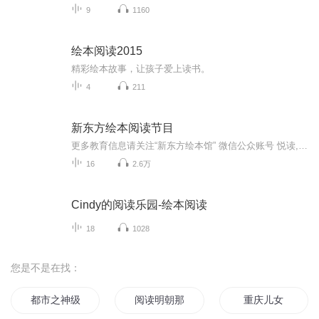
9
1160
绘本阅读2015
精彩绘本故事，让孩子爱上读书。
4
211
新东方绘本阅读节目
更多教育信息请关注“新东方绘本馆” 微信公众账号 悦读, 悦玩, 悦陪伴; 绘学, 绘爱, 绘成长! 汇集新东方儿童阅读专家，为父母提供亲子阅读、家庭教育权威指南。每周五更新一期《绘读》节目，专业指导家长选书、读书方法，用阅读开启孩子幸福未来。
16
2.6万
Cindy的阅读乐园-绘本阅读
18
1028
您是不是在找：
都市之神级阅读系统
阅读明朝那些事儿
重庆儿女