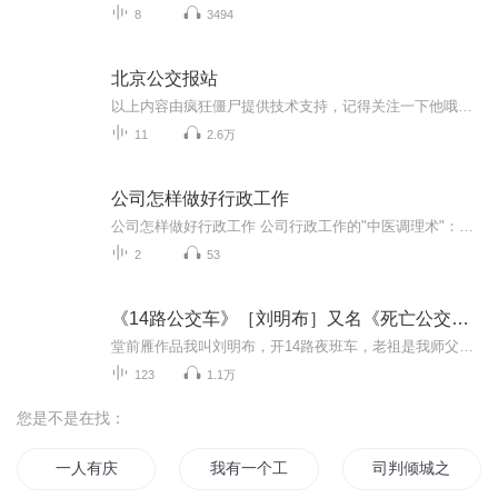
8
3494
北京公交报站
以上内容由疯狂僵尸提供技术支持，记得关注一下他哦～一一一一一一一一丨查看完整简介丨一一一一一一一一
11
2.6万
公司怎样做好行政工作
公司怎样做好行政工作 公司行政工作的"中医调理术"：四招让你经脉通畅效率翻倍老张上周差点被行政工作逼到"脉象紊乱"。他们部门团建订的会议室被隔壁组抢了，采购的办公用品比市场价贵了三成，新来的实习生把重要文件当废纸扔了——这些看似不相关的症状...
2
53
《14路公交车》［刘明布］又名《死亡公交》（灵车）
堂前雁作品我叫刘明布，开14路夜班车，老祖是我师父，陈伟是我的领导，西装大叔，二爷，海伯是我的朋友，葛钰是我的爱人，苏桢是帮助我的人，魔婴裟，火云殇是我的敌人，还有逆天臣，老喇嘛，鬼叔，金丝眼睛男，快来看吧！
123
1.1万
您是不是在找：
一人有庆
我有一个工作台
司判倾城之大佬总