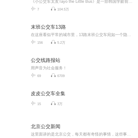
《小公交车太友Tayo the Little Bus》是一部韩国学龄前动画片， 主角是一辆很懵懂的小公交车 “太友”，讲述发生在它身上的有趣故事，它像小宝宝一样充满着 对世界的好奇!好奇心强的太友来到城市里，认识了好多有趣的朋友。爱出风头、卖弄小聪明的罗杰，善良可爱但又胆小的乐尼，安静心思细腻、会照顾别人的佳尼，尽职可靠的希特，除此之外还有好多可爱的朋友们。他们快乐的生活在一-起，每天都会发生很多有趣的是故事。...
7
104.5万
末班公交车13路
在这座看似平常的城市里，13路末班公交车宛如一个隐藏着无尽恐惧的幽灵。每到深夜，当最后一班13路缓缓驶出车站，它搭载的不再只是普通乘客。灯光昏黄闪烁，车身似被一层诡异的气息笼罩。乘客们面容苍白，眼神空洞，仿佛被抽走了灵魂。窗外的景色扭曲变形...
156
5.2万
公交线路报站
用声音为社会服务！
69
6709
皮皮公交车全集
15
3万
北京公交新闻
这里面讲的是北京公交，每天都有奇怪的事情，这些事儿呢，就汇集到了北京公交新闻里