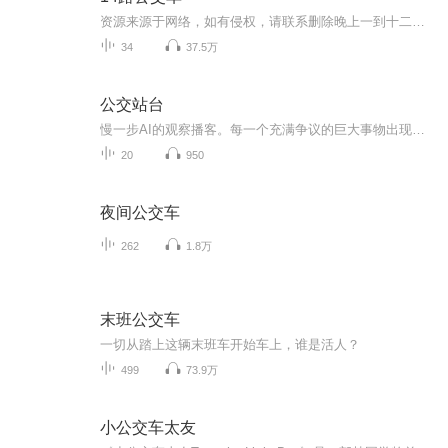
资源来源于网络，如有侵权，请联系删除晚上一到十二点到一点之间我就会醒，然后就会听到那天那个诡异的声音从远处而来，从声音越来越小到近到跟前，它总是最后停留在我头的方向，每次感受着它的到来都让我浑身打颤，心脏跳动到要昏厥了一般。 奇怪的是家里其他人都感觉不到，只有我，每次我都在它离我头部还有一米距离时大哭把全家叫醒，爸妈开灯，什么都没有，每天都这样，每天都吓醒...
34
37.5万
公交站台
慢一步AI的观察播客。每一个充满争议的巨大事物出现的时候，我们的第一个心态都是先上车，不评判，先上车，再慢慢欣赏车外的风景，再做决策。相比结果，相比远大宏大的目标，我们更在乎路上的过程，过程中的风景，过程中遇到的人，遇到的事这一次我们想谈...
20
950
夜间公交车
262
1.8万
末班公交车
一切从踏上这辆末班车开始车上，谁是活人？
499
73.9万
小公交车太友