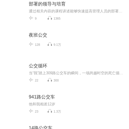
部署的领导与培育
通过相关内容的课程讲述能够快速提高管理人员的部署能力，帮助下属更好的了解如何进行具体的工作，提升整个工作团队的运作效率和业绩。
9
1365
夜班公交
128
9.1万
公交循环
当“我”踏上309路公交车的瞬间，一场跨越时空的死亡循环悄然启动。车内不断变异的规则成为生存枷锁——从前门下车会回到原点，用血液给公交卡充值才能续命，时空重叠时与另一个自己对视将万劫不复。每个乘客都是1999年公交事故的亡魂，手中的公交卡竟是破...
22
300
941路公交车
他和我相差12岁
23
1.3万
14路公交车