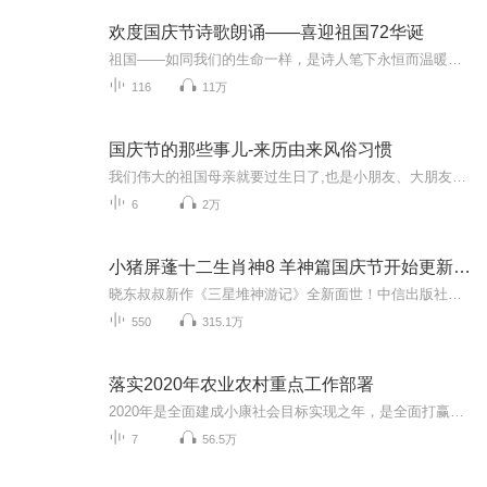
欢度国庆节诗歌朗诵——喜迎祖国72华诞
祖国——如同我们的生命一样，是诗人笔下永恒而温暖的主题。在祖国72周年华诞来临之际，特创建这个诗歌朗诵专辑，诵读经典爱国篇章，和大家一起歌颂祖国，向国庆的献礼！祝愿伟大的祖国繁荣富强，祝愿大家国庆节快乐，度过平安快乐的黄金周假期！
116
11万
国庆节的那些事儿-来历由来风俗习惯
我们伟大的祖国母亲就要过生日了,也是小朋友、大朋友们最喜欢的“国庆小长假”或说“黄金周”还有说”国庆7天乐”的，说法真是不一而足。那么“国庆节”是怎么来的？自古以来国庆节怎么庆贺？新中国国庆节的来历，以及新中国国庆节的庆贺方式又有哪些呢？ ...
6
2万
小猪屏蓬十二生肖神8 羊神篇国庆节开始更新啦！
晓东叔叔新作《三星堆神游记》全新面世！中信出版社出版！京东当当淘宝均有售！点蓝色字收听——《小猪屏蓬爆笑日记2024》《小猪屏蓬爆笑日记2》《小猪屏蓬爆笑日记1》让你笑得喘不上气！《我进故宫当富翁——小猪屏蓬故宫财商笔记》教你成为大富翁！《小...
550
315.1万
落实2020年农业农村重点工作部署
2020年是全面建成小康社会目标实现之年，是全面打赢脱贫攻坚战的收官之年。面对国内外错综复杂环境，如何做好2020年农业农村工作，落实党中央、国务院关于抓好“三农”领域重点工作确保如期实现全面小康的意见？内容来源：农业农村部网站播音：蓝风之音
7
56.5万