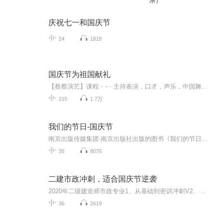
乐）
庆祝七一和国庆节
24
1818
国庆节为祖国献礼
【蔡蔡演艺】课程﹣-﹣主持表演，口才，声乐，中国舞，民族舞。独特的小舞台，专业的录音棚，每一位同学都能成为优秀的小明星。独特的教学模式，轻松上课，快乐学习！知名主持人，舞蹈家，高级教师任职授课！江南总校：河沟街42号三楼 18545856430江北分校...
215
1.7万
我们的节日-国庆节
南京出版传媒集团·南京出版社出版的图书《我们的节日》通过对中国节日文化和节日意义进行深度的挖掘，面向青少年群体构建独具特色的栏目内容，以此丰富春节、元宵节、清明节、端午节、七夕节、中秋节、重阳节等传统节日；六一节、教师节、国庆节等新兴节日的文化内涵和表现形式。促进青少年形成新的节日习俗，提升节日仪式感、认同感。音频作品由金陵朗读者联盟志愿者朗诵，南京音像出版社、金陵图书馆联合制作。
35
8076
二建市政冲刺，适合国庆节逆袭
2020年二级建造师市政专业1、从基础到密训冲刺V2、从精华课程到超压密押V3、0基础同步更新v4、持续更新到2020年考试V5、只要你跟着学让你一次稳拿证V6、渠道超压压题，超压三页纸等独家绝密压题!
36
2619