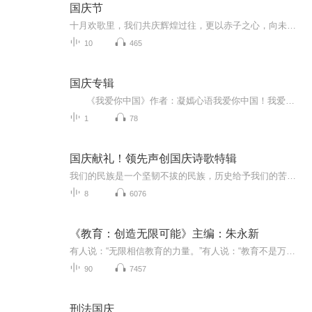
国庆节
十月欢歌里，我们共庆辉煌过往，更以赤子之心，向未来书写滚烫的誓言——这盛世，值得我们以热爱相拥。
10
465
国庆专辑
《我爱你中国》作者：凝嫣心语我爱你中国！我爱你春天蓬勃的秧苗；我爱你秋日金黄的硕果。我爱你中国！我爱你青松气质，我爱你红梅品格！我爱你家乡的甜蔗好像乳汁滋润着我的心窝。我爱你中国，我要把最美的歌儿献给你，我的母亲我的祖国。我爱你中国，我爱...
1
78
国庆献礼！领先声创国庆诗歌特辑
我们的民族是一个坚韧不拔的民族，历史给予我们的苦难都变成了闪着金光的勋章！我们的国家是一个龙腾虎跃的国家，那条巨龙正以不可阻挡之势崛起于神奇的东方！------------------------------------------------值此祖国70周年华诞之际，领先声创以诗歌向祖国献礼！用我们的声音、用我们的热血、用我们的灵魂诵读经典爱国篇章，歌颂我们的祖国！永远繁荣富强！
8
6076
《教育：创造无限可能》主编：朱永新
有人说：“无限相信教育的力量。”有人说：“教育不是万能的。”这两个似乎都有道理却又彼此矛盾的命题，在朱永新老师主编的新作里得到了统一——“教育，创造无限的可能。”既强调了的无限力量，又没有把话说绝对。在本书的序言中，朱老师这样写道：“我...
90
7457
刑法国庆