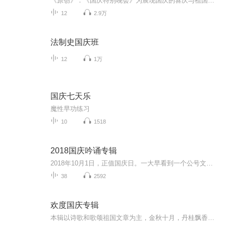
《原创》：《国庆特别晚会》为展现国庆的喜庆与祖国的深情我将以具体的场景切入从清晨升旗的庄严到街头巷尾的欢庆到历史与当下的交融，用优美的笔触传递对祖国的热爱与自豪！用诗歌和情感美文形式，歌颂祖国的繁荣富强，祝人民幸福安康！
12
2.9万
法制史国庆班
12
1万
国庆七天乐
魔性早功练习
10
1518
2018国庆吟诵专辑
2018年10月1日，正值国庆日。一大早看到一个公号文章，正是文天祥的《己卯十月一日至燕越五日罹狴犴有感而赋》。当然，彼十一非当今的十一。不过数字的巧合还是让人感触，今天拿来读一读，体味一番历史英杰的民族情怀，恰也当时。 根据诗题来看，这组诗是写于十月一日至十月五日之间，是文天祥被俘之后所作，这些诗作不仅有凛凛正气，更也能看的到他百端交集的复杂情感。另一首于右任先生的《望大陆》，微信公号有称《望乡》，一句“山之上国之殇”荡气回肠，一并兴起拿来读了一读。仓促间多有瑕疵...
38
2592
欢度国庆专辑
本辑以诗歌和歌颂祖国文章为主，金秋十月，丹桂飘香，在这个充满丰收喜悦的季节里，我们满怀激动和自豪，迎来了中华人民共和国76周年华诞。这不仅是一个庄重的纪念日，更是全体中华儿女共同欢庆的盛大的节日，承载着深厚的民族情感和历史意义.