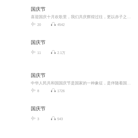
国庆节
喜迎国庆十月欢歌里，我们共庆辉煌过往，更以赤子之心，向未来书写滚烫的誓言——这盛世，值得我们以热爱相拥。
20
4542
国庆节
11
2.1万
国庆节
中华人民共和国国庆节是国家的一种象征，是伴随着国家的出现而出现的。让我们用诗歌朗诵歌颂祖国的繁荣富强，国泰民安。
8
1726
国庆节
3
543