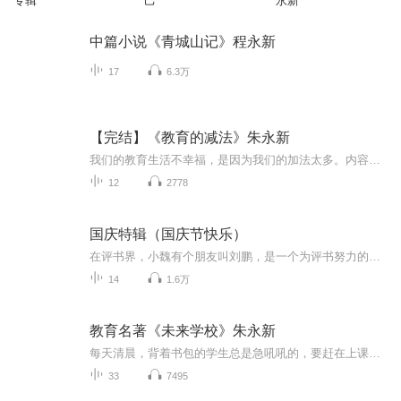
专辑
己
永新
中篇小说《青城山记》程永新
17
6.3万
【完结】《教育的减法》朱永新
我们的教育生活不幸福，是因为我们的加法太多。内容的加法，学制的加法，还有文凭的加法，让今天的学生不堪重负，严重内卷。在“双减”的今天，教育如果能够真正慢下来，多一点留白，少一点功利，孩子的童年便多一份悠闲，少一份焦虑，距离智慧人生也就更...
12
2778
国庆特辑（国庆节快乐）
在评书界，小魏有个朋友叫刘鹏，是一个为评书努力的小伙子。在2021年国庆期间，他想弄个特辑，便烦劳我给他录个爱国题材的评书小段儿。这种事情，不是特殊情况，小魏一般不会拒绝，也就给其录了一个《鲁迅踢鬼》，等他传完，我再传到我的专辑里。另外，小...
14
1.6万
教育名著《未来学校》朱永新
每天清晨，背着书包的学生总是急吼吼的，要赶在上课铃声响起之前到达学校。每一节课，每一个学生都要循规蹈矩地坐在教室里，一憋就是整整45分钟。下课之后，上个厕所，短短10分钟，接着又是一节课。周而复始。这，就是我们熟悉得不能再熟悉的学校生活。但，这样的学校生活，会一直持续下去吗？著名教育学家朱永新在新出版的《未来学校》一书中指出：我们今天觉得天经地义的学校生活，因为互联网，因为信息技术的发展，会在润物无声的改变中，发生翻天覆地的变化。在不远的未来，今天的学校会被未来的学习中心取代。
33
7495