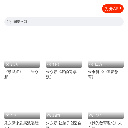
打开APP
国庆永新
2.5万
8441
4.2万
《致教师》——朱永
朱永新《我的阅读
朱永新《中国新教
新
观》
育》
512
3.6万
1330
乐永新京剧裘派唱腔
朱永新:让孩子创造自
《我的教育理想》朱