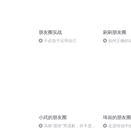
朋友圈实战
刷刷朋友圈
不必急于证明自己
如何正确的
小武的朋友圈
琦叔的朋友圈
高铁“霸坐”男道歉，并不是每
走进传说中