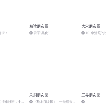
精读朋友圈
大宋朋友圈
请假！
雷军“黑化”
10-李清照
懦夫，二嫁渣男
刷刷朋友圈
三界朋友圈
的清华姚班，中考
《刷刷朋友圈》- 一觉醒来相