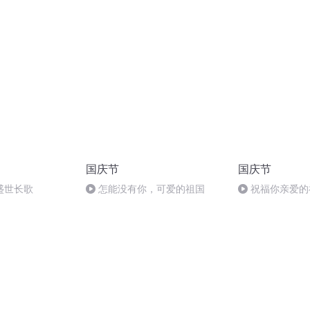
省状元的斯坦福申
亲对象站床边？本周上班有调
整！
国庆节
国庆节
盛世长歌
怎能没有你，可爱的祖国
祝福你亲爱的