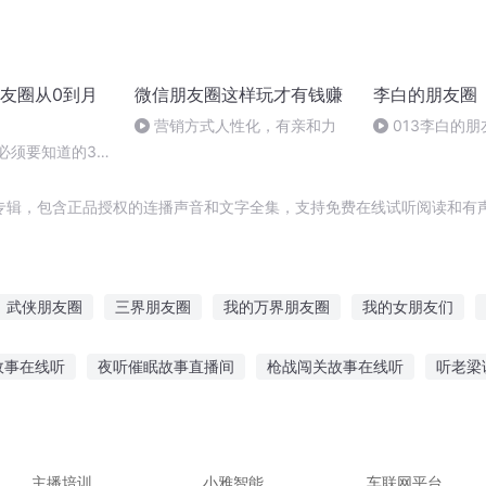
友圈从0到月
微信朋友圈这样玩才有钱赚
李白的朋友圈
营销方式人性化，有亲和力
013李白的朋
上门女婿-3
必须要知道的3个
专辑，包含正品授权的连播声音和文字全集，支持免费在线试听阅读和有声
武侠朋友圈
三界朋友圈
我的万界朋友圈
我的女朋友们
好友在异界
天神朋友圈
最牛微信朋友圈
无中生友之天道是我
故事在线听
夜听催眠故事直播间
枪战闯关故事在线听
听老梁
圈
我的双子朋友
天命朋友圈
红楼之朋友圈
太多故事做梦
听孟鹤堂讲故事在线听
李保田讲故事在线听
边
神龙故事在线听
弱点弟弟故事免费听
主播培训
小雅智能
车联网平台