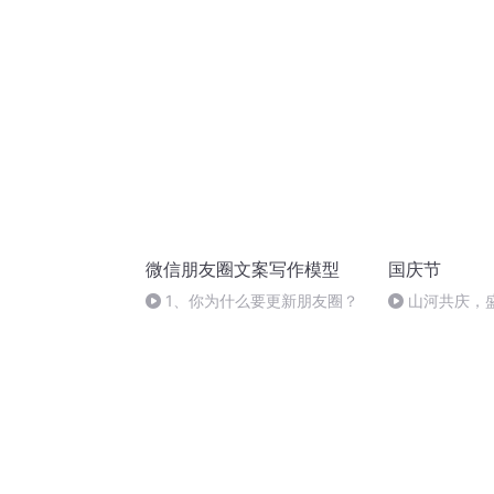
一次危机公关都能被原谅
市状元，高考
请之路
微信朋友圈文案写作模型
国庆节
1、你为什么要更新朋友圈？
山河共庆，