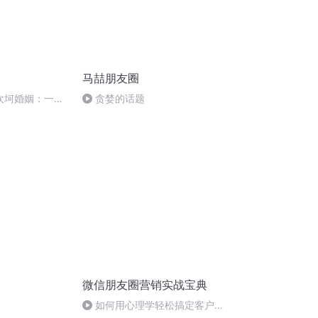
马喆朋友圈
的坎坷婚姻：一嫁
贪婪的话题
微信朋友圈营销实战宝典
如何用心理学轻松搞定客户