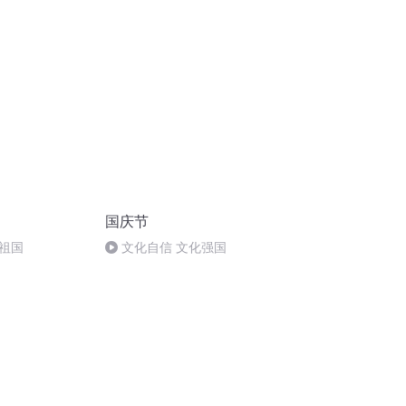
微信朋友圈营销实战宝典
国庆节
祖国
文化自信 文化强国