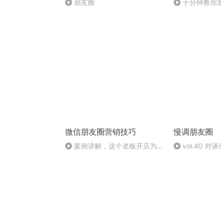
朋友圈
十分钟教你
微信朋友圈营销技巧
慢调朋友圈
案例讲解，这个老板开店为什
vol.40 对
么会亏损？
和她的朋友们 