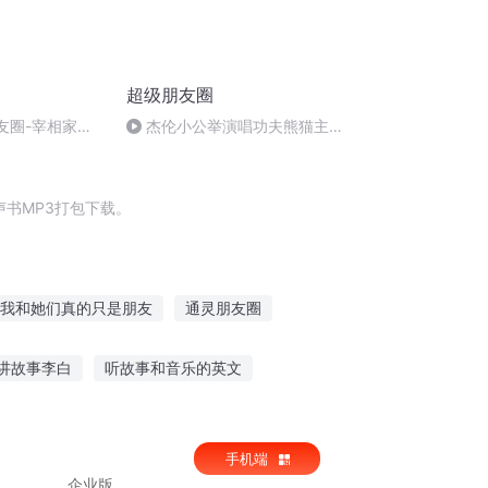
超级朋友圈
友圈-宰相家的
杰伦小公举演唱功夫熊猫主题
曲”try“
书MP3打包下载。
我和她们真的只是朋友
通灵朋友圈
朋友
异界之我的朋友很多
神仙朋友圈
讲故事李白
听故事和音乐的英文
锻炼边听故事好吗
思维的故事在线听
手机端
企业版