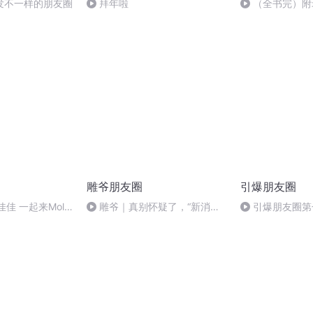
发不一样的朋友圈
拜年啦
（全书完）附
结语
雕爷朋友圈
引爆朋友圈
谈佳佳 一起来Molly
雕爷｜真别怀疑了，“新消
引爆朋友圈第
玩耍呀
费”滔天巨浪来啦！
复盘