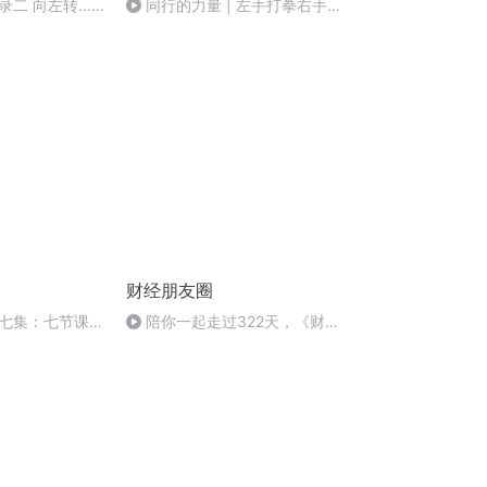
录二 向左转…
同行的力量 | 左手打拳右手开
机车，头号玩家不拼技术拼思路
财经朋友圈
七集：七节课大
陪你一起走过322天，《财经
朋友圈》想要对你说