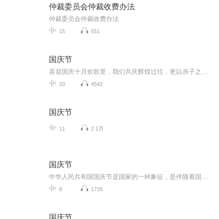
仲裁委员会仲裁收费办法
仲裁委员会仲裁收费办法
15
551
国庆节
喜迎国庆十月欢歌里，我们共庆辉煌过往，更以赤子之心，向未来书写滚烫的誓言——这盛世，值得我们以热爱相拥。
20
4542
国庆节
11
2.1万
国庆节
中华人民共和国国庆节是国家的一种象征，是伴随着国家的出现而出现的。让我们用诗歌朗诵歌颂祖国的繁荣富强，国泰民安。
8
1726
国庆节