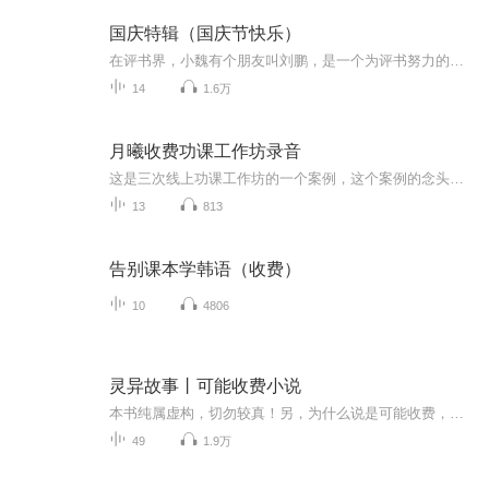
国庆特辑（国庆节快乐）
在评书界，小魏有个朋友叫刘鹏，是一个为评书努力的小伙子。在2021年国庆期间，他想弄个特辑，便烦劳我给他录个爱国题材的评书小段儿。这种事情，不是特殊情况，小魏一般不会拒绝，也就给其录了一个《鲁迅踢鬼》，等他传完，我再传到我的专辑里。另外，小...
14
1.6万
月曦收费功课工作坊录音
这是三次线上功课工作坊的一个案例，这个案例的念头是：他/她要看着我讲话，否则我不如别人。弥补了一念之转上没有的案例，也是我们常常会出现的潜在念头。我虽然有场景，但觉得压力不大，可是随着功课的进行，我却发现了压力不大下面的不自在，和同事竞争关注度，内心不安的时刻，不进行爆米花，我是不会做这个功课的，感谢大家从内心深处出来的答案，对我的启发。（月曦）今天的线上工作坊很有收获，大家一起做功课可以互相启发，从别人的例子中发现自己的例子，走的更加深入。当别人讲同一个念头带来的困扰时，我...
13
813
告别课本学韩语（收费）
10
4806
灵异故事丨可能收费小说
本书纯属虚构，切勿较真！另，为什么说是可能收费，等四十多级后会告诉大家。
49
1.9万