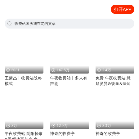
打开APP
收费站国庆我在岗的文章
6081
167.5万
2.4万
王紫杰丨收费站战略
午夜收费站丨多人有
免费|午夜收费站|悬
模式
声剧
疑灵异&铁血&法师
3万
12.9万
3.3万
午夜收费站|阴阳怪事
神奇的收费亭
神奇的收费亭