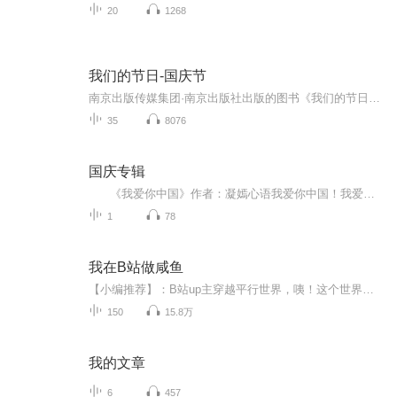
20
1268
我们的节日-国庆节
南京出版传媒集团·南京出版社出版的图书《我们的节日》通过对中国节日文化和节日意义进行深度的挖掘，面向青少年群体构建独具特色的栏目内容，以此丰富春节、元宵节、清明节、端午节、七夕节、中秋节、重阳节等传统节日；六一节、教师节、国庆节等新兴节日的文化内涵和表现形式。促进青少年形成新的节日习俗，提升节日仪式感、认同感。音频作品由金陵朗读者联盟志愿者朗诵，南京音像出版社、金陵图书馆联合制作。
35
8076
国庆专辑
《我爱你中国》作者：凝嫣心语我爱你中国！我爱你春天蓬勃的秧苗；我爱你秋日金黄的硕果。我爱你中国！我爱你青松气质，我爱你红梅品格！我爱你家乡的甜蔗好像乳汁滋润着我的心窝。我爱你中国，我要把最美的歌儿献给你，我的母亲我的祖国。我爱你中国，我爱...
1
78
我在B站做咸鱼
【小编推荐】：B站up主穿越平行世界，咦！这个世界的B站怎么这么“单薄”？！简介：陆离是个B站小有名气的up主，某天一觉醒来发现自己穿越平行世界了，并且这个时空的B站内容略显单薄，于是...音乐区之中，他手下的层出不穷的神曲令人仰望。鬼畜区之中，他...
150
15.8万
我的文章
6
457