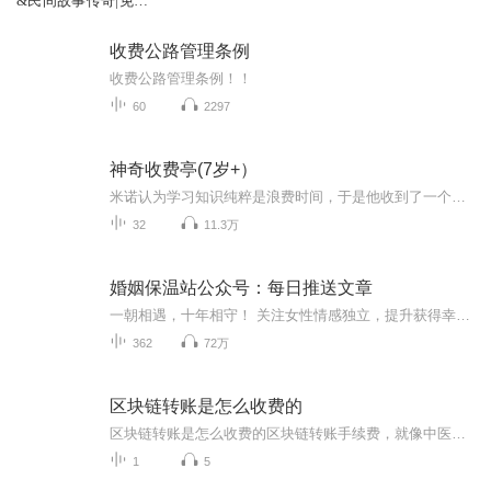
&民间故事传奇|免费
有声小说
收费公路管理条例
收费公路管理条例！！
60
2297
神奇收费亭(7岁+）
米诺认为学习知识纯粹是浪费时间，于是他收到了一个神秘礼物神奇的收费亭，他踏上了文字国/数字国等地的旅行，遇到了咔哒和骗人虫，会有危险吗，那些什么也不做的很忙的精灵们会带给米诺什么呢？
32
11.3万
婚姻保温站公众号：每日推送文章
一朝相遇，十年相守！ 关注女性情感独立，提升获得幸福的能力，给你最温暖的心灵力量! 欢迎关注公众号：婚姻保温站 本专辑将每天更新来自公众号：婚姻保温站的情感美文，欢迎收听
362
72万
区块链转账是怎么收费的
区块链转账是怎么收费的区块链转账手续费，就像中医调理一样讲究"辨证论治" 最近有个币圈小白问我："老中医啊，我这转个账手续费咋比隔壁王大爷针灸还贵？"这话让我想起前两天一个痛风病人——明明只吃了两片毛肚，尿酸却飙得比吃了满汉全席还高。区块...
1
5