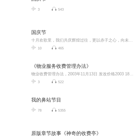
3
543
国庆节
十月欢歌里，我们共庆辉煌过往，更以赤子之心，向未来书写滚烫的誓言——这盛世，值得我们以热爱相拥。
10
465
《物业服务收费管理办法》
物业收费管理办法，2003年11月13日 发改价格2003 1864号
3
522
我的鼻站节目
78
5355
原版章节故事《神奇的收费亭》