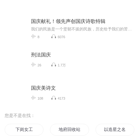
国庆献礼！领先声创国庆诗歌特辑
我们的民族是一个坚韧不拔的民族，历史给予我们的苦难都变成了闪着金光的勋章！我们的国家是一个龙腾虎跃的国家，那条巨龙正以不可阻挡之势崛起于神奇的东方！------------------------------------------------值此祖国70周年华诞之际，领先声创以诗歌向祖国献礼！用我们的声音、用我们的热血、用我们的灵魂诵读经典爱国篇章，歌颂我们的祖国！永远繁荣富强！
8
6076
刑法国庆
26
1.7万
国庆美诗文
108
4173
您是不是在找：
下岗女工
地府回收站的小公差
以造星之名公费恋