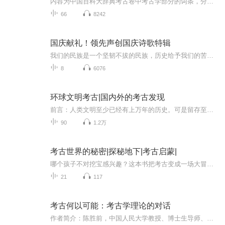
内容为中国百科大辞典考古卷中考古学部分的词条，分为考古学等各个门类，按词条顺序朗读。中国百科大辞典出版社鉴于社会的发展和读者不断提高的需求，《中国百科大辞典》对许多学科进行了增订。这一版进一步突出了本书的两个重点，即文化、科学基础学科和政治、经济、文学、宗教等学科。文化、科学基础学科，如数学、物理、化学、生物、地理、历史等学科的下限起于初中，并以中学课程为主线，释文由浅入深，上限达现代的科学前沿；政治、经济、文学、宗教等学科以日常社会生活中的重大事件为主线，介绍相关的基础知识。
66
8242
国庆献礼！领先声创国庆诗歌特辑
我们的民族是一个坚韧不拔的民族，历史给予我们的苦难都变成了闪着金光的勋章！我们的国家是一个龙腾虎跃的国家，那条巨龙正以不可阻挡之势崛起于神奇的东方！------------------------------------------------值此祖国70周年华诞之际，领先声创以诗歌向祖国献礼！用我们的声音、用我们的热血、用我们的灵魂诵读经典爱国篇章，歌颂我们的祖国！永远繁荣富强！
8
6076
环球文明考古|国内外的考古发现
前言：人类文明至少已经有上万年的历史。可是留存至今的文字记载却非常有限。漫长的岁月变迁，几乎阻断了我们与祖先之间的联系。而考古学的任务就在于，通过古代人类遗留下来的实物，实现现代人与古代先民某种意义上的沟通，从而了解历史发展的脉络与进程。由于考古学是一门专业性很强的学科。普通人面对众多的专业术语和数据往往望而生畏。为此，我们编辑出版了本书，精选了国内外几十项影响重大的考古发现。为您细述考古发掘的过程以及考古学家艰苦探索的故事。在揭示人类历史文明真面目的同时，也展现出考古学的独...
90
1.2万
考古世界的秘密|探秘地下|考古启蒙|
哪个孩子不对挖宝感兴趣？这本书把考古变成一场大冒险：从兵马俑到金字塔，从沉船到古城，每一个发现都像侦探破案。用孩子能懂的漫画式语言讲出土文物的故事。听完，孩子会对历史产生浓厚兴趣，说不定将来真的去当考古学家呢！
21
117
考古何以可能：考古学理论的对话
作者简介：陈胜前，中国人民大学教授、博士生导师、吴玉章讲席教授，2021年国家社科基金重大项目“新时代中国特色考古学理论体系研究”首席专家。主要研究领域为考古学理论、史前考古、石器分析等。著有《学习考古》《思考考古》《人之追问》《探索考古》...