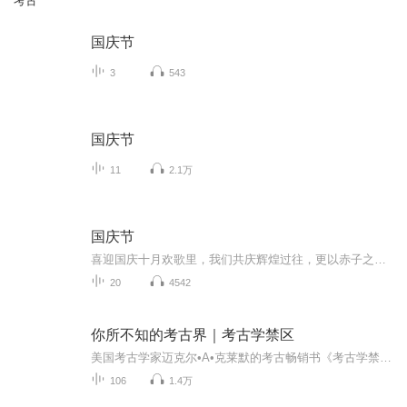
考古
国庆节
3
543
国庆节
11
2.1万
国庆节
喜迎国庆十月欢歌里，我们共庆辉煌过往，更以赤子之心，向未来书写滚烫的誓言——这盛世，值得我们以热爱相拥。
20
4542
你所不知的考古界｜考古学禁区
美国考古学家迈克尔•A•克莱默的考古畅销书《考古学禁区》精华本《被掩藏的人类历史》，例举了许多全球范围内发现并被学界主流有意“过滤”掉的古人类进化反常事实和史前不可思议之文明实证。迈克尔·A.克莱默(Michael A. Cremo)，印裔美籍人，1948年出生...
106
1.4万