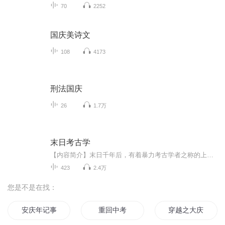
70
2252
国庆美诗文
108
4173
刑法国庆
26
1.7万
末日考古学
【内容简介】末日千年后，有着暴力考古学者之称的上官雯菲，在一次考古过程中遭逢意外，回到了千年前的末日战场。她是考古学家，她的特长是考古，她主攻考古课题是：千年前的末日！看着虫族肆虐、尸横遍野的凄惨末日，上官雯菲彻底无语了。曾是千年后的考...
423
2.4万
您是不是在找：
安庆年记事
重回中考
穿越之大庆帝国