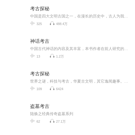
考古探秘
中国是四大文明古国之一，在漫长的历史中，古人为我们留下了丰富的文化及物质财富，二十世纪以来，随着西方掠夺者的潜入，一直埋藏在地底的文物遭受了重大损失，随着我国考古学的诞生及考古工作的推进，中国在考古领域的重大发现一次次轰动了全国乃至于全世界
325
488.4万
神话考古
中国古代神话的内容及其丰富，本书作者在前人研究的基础上，根据考古实物资料和文献记载，对中国古代神话的起源进行了大胆的探索。作者从普遍存在于世界上不同民族中的图腾崇拜现象、祭祀和岁时观测活动入手，探讨了远古时代东西南北中方位的测定及其分配为四方、四季、年、岁、月等深化的内容，抓住了古代神话创作的一根主线，力图合理地解释中国古代神话所包含的社会意义和科学内容，，揭示神话传说所包含的社会意义和科学内容，揭示神话传说和现实生活的必然联系。
13
1.2万
考古探秘
世界之谜，科技与考古，华夏古文明，其它逸闻趣事。你想知道的，我知道的。
109
6424
盗墓考古
陆焕之经典传奇盗墓系列
62
27.1万