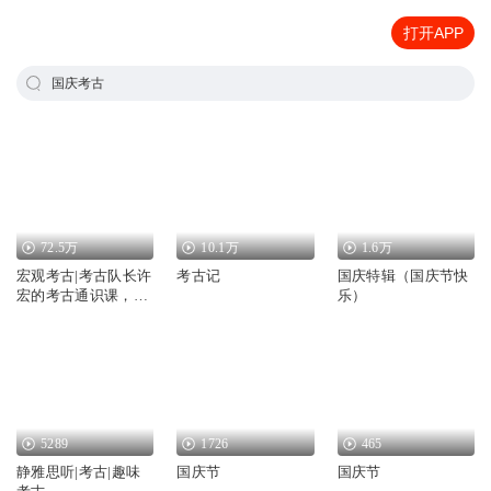
打开APP
国庆考古
72.5万
10.1万
1.6万
宏观考古|考古队长许
考古记
国庆特辑（国庆节快
宏的考古通识课，从
乐）
考古重新认识中国和
世界
5289
1726
465
静雅思听|考古|趣味
国庆节
国庆节