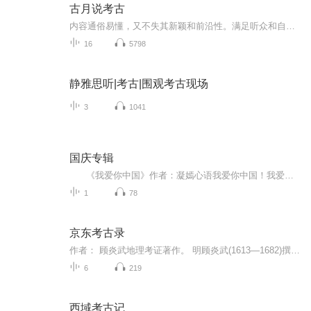
古月说考古
内容通俗易懂，又不失其新颖和前沿性。满足听众和自己的与古代挨得更近的愿望。每天七点准时更新，不见不散！
16
5798
静雅思听|考古|围观考古现场
3
1041
国庆专辑
《我爱你中国》作者：凝嫣心语我爱你中国！我爱你春天蓬勃的秧苗；我爱你秋日金黄的硕果。我爱你中国！我爱你青松气质，我爱你红梅品格！我爱你家乡的甜蔗好像乳汁滋润着我的心窝。我爱你中国，我要把最美的歌儿献给你，我的母亲我的祖国。我爱你中国，我爱...
1
78
京东考古录
作者： 顾炎武地理考证著作。 明顾炎武(1613—1682)撰。炎武有《天下郡国利病书》已著录。此书据《史记》至《明实录》等史地专书，对北京到山海关一带许多历史地理情况详加考证，计有考蓟、补注《汉书》二燕传、辨石门、辨《一统志》杨令祠之误、辨柳城。...
6
219
西域考古记