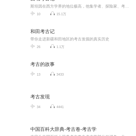
斯坦因在西方学界的地位极高，他集学者、探险家、考古学家和地理学家于一身。但在我国，斯坦因长期以来多被称为“强盗”，而他在学术上的贡献却鲜为人提。斯坦因在其中亚考察过程中，从我国新疆、甘肃、宁夏等地发掘并劫走大量的珍贵文物，而且由于他的盲...
10
15.1万
和田考古记
带你走进新疆和田地区的考古发掘的真实历史
26
1.1万
考古的故事
13
3433
考古发现
34
4441
中国百科大辞典-考古卷-考古学