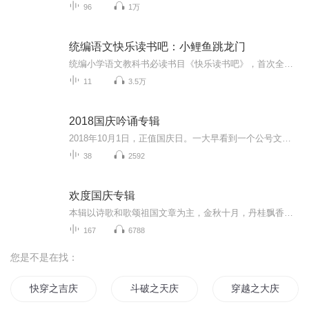
96
1万
统编语文快乐读书吧：小鲤鱼跳龙门
统编小学语文教科书必读书目《快乐读书吧》，首次全网独家授权！统编语文新教材内指定版块，全网首档全文有声剧+精讲音频课！统编新教材里的“快乐读书吧”板块怎么学？老师课上布置的“和大人一起读”怎么实践？课外阅读选什么篇目最合适？阅读能力如何从...
11
3.5万
2018国庆吟诵专辑
2018年10月1日，正值国庆日。一大早看到一个公号文章，正是文天祥的《己卯十月一日至燕越五日罹狴犴有感而赋》。当然，彼十一非当今的十一。不过数字的巧合还是让人感触，今天拿来读一读，体味一番历史英杰的民族情怀，恰也当时。 根据诗题来看，这组诗是写于十月一日至十月五日之间，是文天祥被俘之后所作，这些诗作不仅有凛凛正气，更也能看的到他百端交集的复杂情感。另一首于右任先生的《望大陆》，微信公号有称《望乡》，一句“山之上国之殇”荡气回肠，一并兴起拿来读了一读。仓促间多有瑕疵...
38
2592
欢度国庆专辑
本辑以诗歌和歌颂祖国文章为主，金秋十月，丹桂飘香，在这个充满丰收喜悦的季节里，我们满怀激动和自豪，迎来了中华人民共和国76周年华诞。这不仅是一个庄重的纪念日，更是全体中华儿女共同欢庆的盛大的节日，承载着深厚的民族情感和历史意义.
167
6788
您是不是在找：
快穿之吉庆有余
斗破之天庆焰火
穿越之大庆帝国