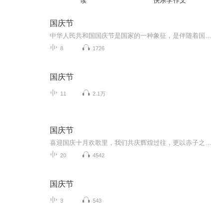
读
快乐学作文
国庆节
中华人民共和国国庆节是国家的一种象征，是伴随着国家的出现而出现的。让我们用诗歌朗诵歌颂祖国的繁荣富强，国泰民安。
8
1726
国庆节
11
2.1万
国庆节
喜迎国庆十月欢歌里，我们共庆辉煌过往，更以赤子之心，向未来书写滚烫的誓言——这盛世，值得我们以热爱相拥。
20
4542
国庆节
3
543