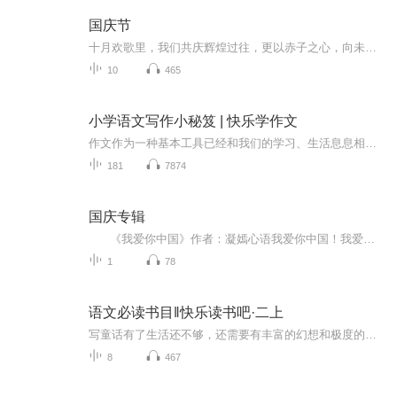
国庆节
十月欢歌里，我们共庆辉煌过往，更以赤子之心，向未来书写滚烫的誓言——这盛世，值得我们以热爱相拥。
10
465
小学语文写作小秘笈 | 快乐学作文
作文作为一种基本工具已经和我们的学习、生活息息相关。有着三十年阅读与作文教学经验的老师，教给你写好作文的方法。
181
7874
国庆专辑
《我爱你中国》作者：凝嫣心语我爱你中国！我爱你春天蓬勃的秧苗；我爱你秋日金黄的硕果。我爱你中国！我爱你青松气质，我爱你红梅品格！我爱你家乡的甜蔗好像乳汁滋润着我的心窝。我爱你中国，我要把最美的歌儿献给你，我的母亲我的祖国。我爱你中国，我爱...
1
78
语文必读书目‖快乐读书吧·二上
写童话有了生活还不够，还需要有丰富的幻想和极度的夸张。“美是童话的灵魂”，童话需要美，这种美是从通话中人物的思想感情里产生的，而不是外加上的。——金近本书包括以下几个故事:1.小鲤鱼跳龙门2.蝴蝶有一面镜子3.小猫钓鱼4.骄傲的大公鸡5.狐狸打猎人...
8
467