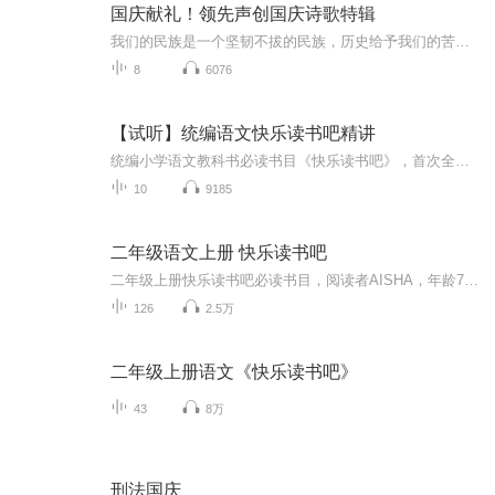
国庆献礼！领先声创国庆诗歌特辑
我们的民族是一个坚韧不拔的民族，历史给予我们的苦难都变成了闪着金光的勋章！我们的国家是一个龙腾虎跃的国家，那条巨龙正以不可阻挡之势崛起于神奇的东方！------------------------------------------------值此祖国70周年华诞之际，领先声创以诗歌向祖国献礼！用我们的声音、用我们的热血、用我们的灵魂诵读经典爱国篇章，歌颂我们的祖国！永远繁荣富强！
8
6076
【试听】统编语文快乐读书吧精讲
统编小学语文教科书必读书目《快乐读书吧》，首次全网独家授权！统编语文新教材内指定版块，全网首档全文有声剧+精讲音频课！统编新教材里的“快乐读书吧”板块怎么学？老师课上布置的“和大人一起读”怎么实践？课外阅读选什么篇目最合适？阅读能力如何从小培养？——打开《快乐读书吧》，让孩子爱上阅读！...
10
9185
二年级语文上册 快乐读书吧
二年级上册快乐读书吧必读书目，阅读者AISHA，年龄7岁半，9月份上二年级。希望小朋友能喜欢听我阅读的故事,我们一起学习，一起进步哦！
126
2.5万
二年级上册语文《快乐读书吧》
43
8万
刑法国庆