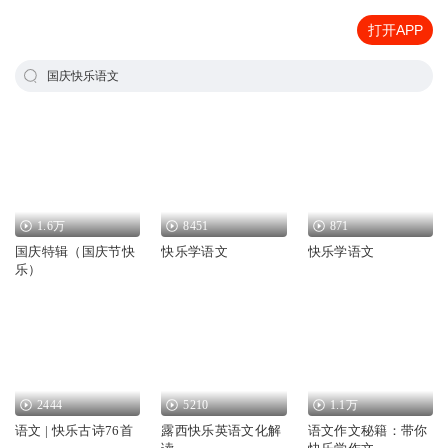
打开APP
国庆快乐语文
1.6万
8451
871
国庆特辑（国庆节快
快乐学语文
快乐学语文
乐）
2444
5210
1.1万
语文 | 快乐古诗76首
露西快乐英语文化解
语文作文秘籍：带你