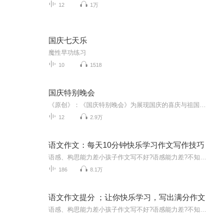
12
1万
国庆七天乐
魔性早功练习
10
1518
国庆特别晚会
《原创》：《国庆特别晚会》为展现国庆的喜庆与祖国的深情我将以具体的场景切入从清晨升旗的庄严到街头巷尾的欢庆到历史与当下的交融，用优美的笔触传递对祖国的热爱与自豪！用诗歌和情感美文形式，歌颂祖国的繁荣富强，祝人民幸福安康！
12
2.9万
语文作文：每天10分钟快乐学习作文写作技巧
语感、构思能力差小孩子作文写不好?语感能力差?不知道这样构思，不知道这样能写出满分作文。对写作一知半解有太多的家长被这些问题困扰?向语文老师请教，而许多语文老师自己也不写文章,对写作-知半解，被同样的问题困扰。没有名师指导，逻辑不清写作有很多...
186
8.1万
语文作文提分 ；让你快乐学习，写出满分作文
语感、构思能力差小孩子作文写不好?语感能力差?不知道这样构思，不知道这样能写出满分作文。对写作一知半解有太多的家长被这些问题困扰?向语文老师请教，而许多语文老师自己也不写文章,对写作-知半解，被同样的问题困扰。没有名师指导，逻辑不清写作有很多...