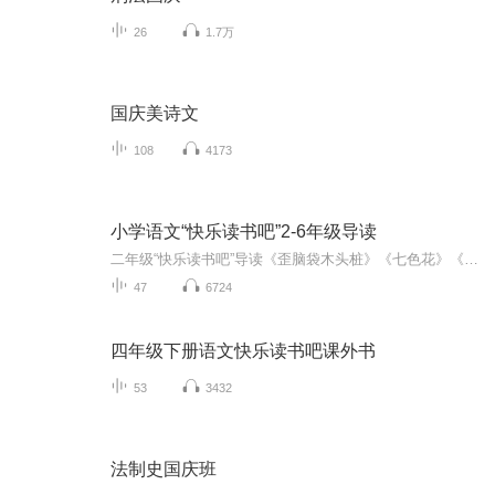
26
1.7万
国庆美诗文
108
4173
小学语文“快乐读书吧”2-6年级导读
二年级“快乐读书吧”导读《歪脑袋木头桩》《七色花》《孤独的小螃蟹》《愿望的实现》《一起长大的玩具》《小狗的小房子》《小鲤鱼跳龙门》《神笔马良》《一直想飞的猫》三年级“快乐读书吧”导读《稻草人》《伊索寓言》《拉·封丹寓言》《克雷洛夫寓言》...
47
6724
四年级下册语文快乐读书吧课外书
53
3432
法制史国庆班