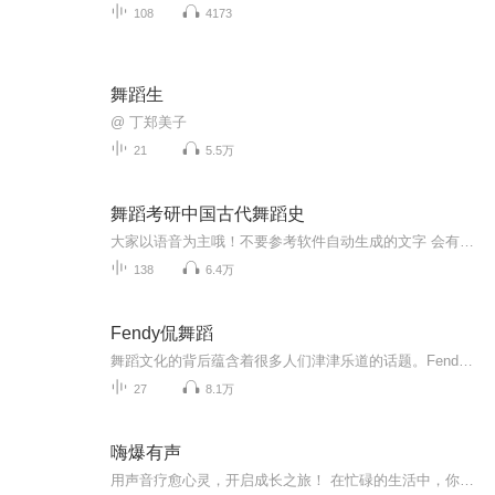
108
4173
舞蹈生
@ 丁郑美子
21
5.5万
舞蹈考研中国古代舞蹈史
大家以语音为主哦！不要参考软件自动生成的文字 会有错字哦！
138
6.4万
Fendy侃舞蹈
舞蹈文化的背后蕴含着很多人们津津乐道的话题。Fendy侃舞蹈传递的不仅仅是舞蹈专业或官方人物的介绍，更多的是挖掘在舞蹈发展的历史长河中，有很多普罗大众都很关心的娱乐性话题。节目会带着观众来一场满世界奔跑的艺术之旅。从欧洲的宫廷，到非洲的草原，再在到拉美的海边，都有着怎样不为人知的美景和美人？一站和二战，美国经济大萧条，古巴政变到底对舞蹈世界有什么影响？朝鲜女间谍，李小龙，路易十四等等，他们都和舞蹈有着怎样的不解之缘？这些，都可以从Fendy侃舞蹈中找到答案。
27
8.1万
嗨爆有声
用声音疗愈心灵，开启成长之旅！ 在忙碌的生活中，你是否渴望找到一片宁静的空间，倾听内心的声音？《我的小练习》有声书专辑，用温暖的声音和简单的小练习，带你走进心灵的疗愈之旅。 无论你是初学者还是成长探索者，《我的小练习》都能成为你的心灵港湾...