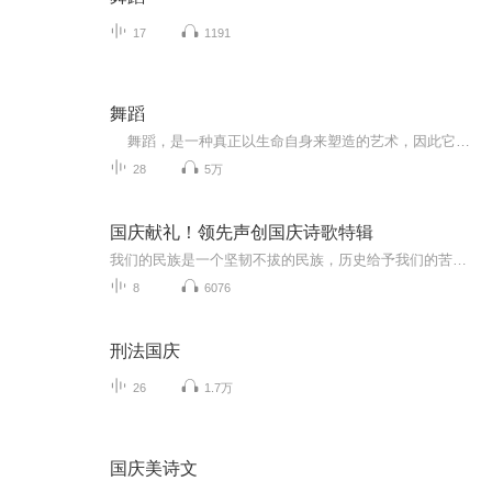
17
1191
舞蹈
舞蹈，是一种真正以生命自身来塑造的艺术，因此它也最有灵性。舞者，是一面镜，能照出各人的影；舞姿，是一阵风，能拂动各人的情；舞台，是一面大的雷达，能接收与反射各人的思想。本专辑中小锐蕊将为您分享一些舞蹈知识，欢迎大家收听！
28
5万
国庆献礼！领先声创国庆诗歌特辑
我们的民族是一个坚韧不拔的民族，历史给予我们的苦难都变成了闪着金光的勋章！我们的国家是一个龙腾虎跃的国家，那条巨龙正以不可阻挡之势崛起于神奇的东方！------------------------------------------------值此祖国70周年华诞之际，领先声创以诗歌向祖国献礼！用我们的声音、用我们的热血、用我们的灵魂诵读经典爱国篇章，歌颂我们的祖国！永远繁荣富强！
8
6076
刑法国庆
26
1.7万
国庆美诗文