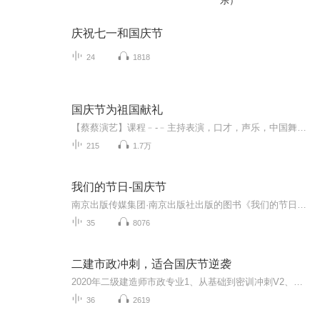
乐）
庆祝七一和国庆节
24
1818
国庆节为祖国献礼
【蔡蔡演艺】课程﹣-﹣主持表演，口才，声乐，中国舞，民族舞。独特的小舞台，专业的录音棚，每一位同学都能成为优秀的小明星。独特的教学模式，轻松上课，快乐学习！知名主持人，舞蹈家，高级教师任职授课！江南总校：河沟街42号三楼 18545856430江北分校...
215
1.7万
我们的节日-国庆节
南京出版传媒集团·南京出版社出版的图书《我们的节日》通过对中国节日文化和节日意义进行深度的挖掘，面向青少年群体构建独具特色的栏目内容，以此丰富春节、元宵节、清明节、端午节、七夕节、中秋节、重阳节等传统节日；六一节、教师节、国庆节等新兴节日的文化内涵和表现形式。促进青少年形成新的节日习俗，提升节日仪式感、认同感。音频作品由金陵朗读者联盟志愿者朗诵，南京音像出版社、金陵图书馆联合制作。
35
8076
二建市政冲刺，适合国庆节逆袭
2020年二级建造师市政专业1、从基础到密训冲刺V2、从精华课程到超压密押V3、0基础同步更新v4、持续更新到2020年考试V5、只要你跟着学让你一次稳拿证V6、渠道超压压题，超压三页纸等独家绝密压题!
36
2619