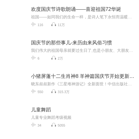
欢度国庆节诗歌朗诵——喜迎祖国72华诞
祖国——如同我们的生命一样，是诗人笔下永恒而温暖的主题。在祖国72周年华诞来临之际，特创建这个诗歌朗诵专辑，诵读经典爱国篇章，和大家一起歌颂祖国，向国庆的献礼！祝愿伟大的祖国繁荣富强，祝愿大家国庆节快乐，度过平安快乐的黄金周假期！
116
11万
国庆节的那些事儿-来历由来风俗习惯
我们伟大的祖国母亲就要过生日了,也是小朋友、大朋友们最喜欢的“国庆小长假”或说“黄金周”还有说”国庆7天乐”的，说法真是不一而足。那么“国庆节”是怎么来的？自古以来国庆节怎么庆贺？新中国国庆节的来历，以及新中国国庆节的庆贺方式又有哪些呢？ ...
6
2万
小猪屏蓬十二生肖神8 羊神篇国庆节开始更新啦！
晓东叔叔新作《三星堆神游记》全新面世！中信出版社出版！京东当当淘宝均有售！点蓝色字收听——《小猪屏蓬爆笑日记2024》《小猪屏蓬爆笑日记2》《小猪屏蓬爆笑日记1》让你笑得喘不上气！《我进故宫当富翁——小猪屏蓬故宫财商笔记》教你成为大富翁！《小...
550
315.3万
儿童舞蹈
儿童专业舞蹈考级视频
34
5055