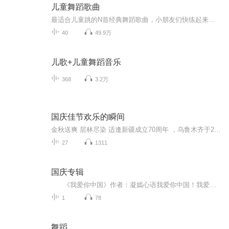
儿童舞蹈歌曲
最适合儿童跳的N首经典舞蹈歌曲，小朋友们快练起来吧！ 少儿舞蹈比赛常用曲目，少儿舞蹈日常练习曲目。 欢迎关注【金豆豆的成长教育必修课】官方微博： https://weibo.com/u/6047918514
40
49.9万
儿歌+儿童舞蹈音乐
368
3.2万
国庆佳节欢乐的瞬间
金秋送爽 层林尽染 适逢新疆成立70周年 ，乌鲁木齐于2025年9月23日迎来党中央和习大大带领的慰问团。新疆各族群众欢欣鼓舞，热烈欢迎。
27
1311
国庆专辑
《我爱你中国》作者：凝嫣心语我爱你中国！我爱你春天蓬勃的秧苗；我爱你秋日金黄的硕果。我爱你中国！我爱你青松气质，我爱你红梅品格！我爱你家乡的甜蔗好像乳汁滋润着我的心窝。我爱你中国，我要把最美的歌儿献给你，我的母亲我的祖国。我爱你中国，我爱...
1
78
舞蹈