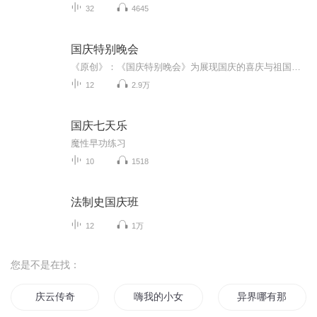
32
4645
国庆特别晚会
《原创》：《国庆特别晚会》为展现国庆的喜庆与祖国的深情我将以具体的场景切入从清晨升旗的庄严到街头巷尾的欢庆到历史与当下的交融，用优美的笔触传递对祖国的热爱与自豪！用诗歌和情感美文形式，歌颂祖国的繁荣富强，祝人民幸福安康！
12
2.9万
国庆七天乐
魔性早功练习
10
1518
法制史国庆班
12
1万
您是不是在找：
庆云传奇
嗨我的小女巫
异界哪有那么嗨