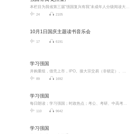
本栏目为我省第三届“强国复兴有我”未成年人分级阅读大会系列活动的参赛作品展示。本届分级阅读活动的对象为3—12岁儿童及家长。活动由黑龙江省委宣传部、共青团黑龙江省委员会、黑龙江省妇女联合会、黑龙江省关心下一代工作委员会共同发起，旨在响应国家...
24
2105
10月1日国庆主题读书音乐会
17
6191
学习强国
并购重组，借壳上市，IPO。接大宗交易（非锁定）、代卖、可转债大宗
89
1692
学习强国
每日朗读；学习强国；时政热点；考公、考研、中高考复习备考；自我监督、成长
110
9642
学习强国