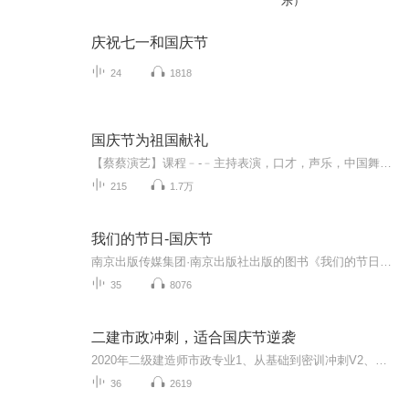
乐）
庆祝七一和国庆节
24
1818
国庆节为祖国献礼
【蔡蔡演艺】课程﹣-﹣主持表演，口才，声乐，中国舞，民族舞。独特的小舞台，专业的录音棚，每一位同学都能成为优秀的小明星。独特的教学模式，轻松上课，快乐学习！知名主持人，舞蹈家，高级教师任职授课！江南总校：河沟街42号三楼 18545856430江北分校...
215
1.7万
我们的节日-国庆节
南京出版传媒集团·南京出版社出版的图书《我们的节日》通过对中国节日文化和节日意义进行深度的挖掘，面向青少年群体构建独具特色的栏目内容，以此丰富春节、元宵节、清明节、端午节、七夕节、中秋节、重阳节等传统节日；六一节、教师节、国庆节等新兴节日的文化内涵和表现形式。促进青少年形成新的节日习俗，提升节日仪式感、认同感。音频作品由金陵朗读者联盟志愿者朗诵，南京音像出版社、金陵图书馆联合制作。
35
8076
二建市政冲刺，适合国庆节逆袭
2020年二级建造师市政专业1、从基础到密训冲刺V2、从精华课程到超压密押V3、0基础同步更新v4、持续更新到2020年考试V5、只要你跟着学让你一次稳拿证V6、渠道超压压题，超压三页纸等独家绝密压题!
36
2619