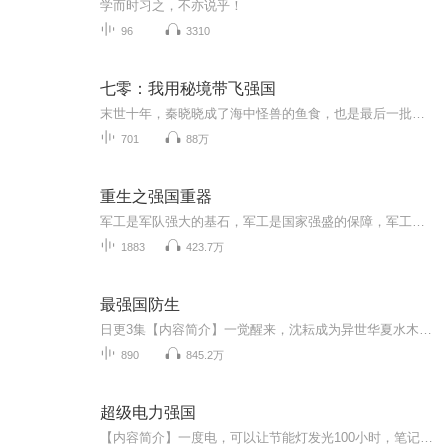
学而时习之，不亦说乎！
96
3310
七零：我用秘境带飞强国
末世十年，秦晓晓成了海中怪兽的鱼食，也是最后一批消失在末世的人类。再睁眼，竟穿成1974年独守家财的13岁孤女。幸好，遥远的乡村还有一群亲族可以依靠。果断求援，叱咤政坛的小舅舅火速赶来。于是，人生只剩下吃吃喝喝，逛逛后山，逗逗小表弟·····...
701
88万
重生之强国重器
军工是军队强大的基石，军工是国家强盛的保障，军工是民族不败的核心，卢嘉栋，一位总装备部军工技术专家，重生到1977年，来到一个地处西南的三线军工小厂。从此，卢嘉栋带领军工人挥汗如雨，踏上了一条改变命运，赶超世界的军工霸主之路。40毫米枪挂榴弹...
1883
423.7万
最强国防生
日更3集【内容简介】一觉醒来，沈耘成为异世华夏水木大学的国防生。意外被分配到某甲种野战师，面对上级的看重，同僚的不屑，以及手底下一般号称放羊班的新兵蛋子，身怀系统，看他如何成就一代兵王。【作者/主播简介】作者：帘秋霁，网络小说作家。主播：...
890
845.2万
超级电力强国
【内容简介】一度电，可以让节能灯发光100小时，笔记本电脑开机10小时，采煤27千克，生产15瓶啤酒，创造10元的GDP。那么，60000亿度呢？这是一个电工重生的故事，有关电的故事。【作者/主播简介】作者：给您添蘑菇啦，网络小说作家，代表作《钱途》《娱乐...