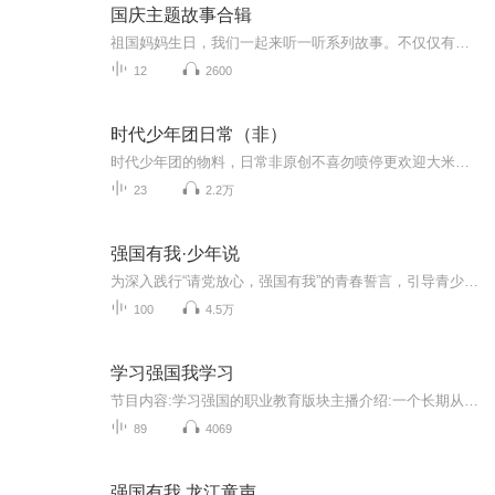
国庆主题故事合辑
祖国妈妈生日，我们一起来听一听系列故事。不仅仅有《我的祖国》，还有红军故事，也有关于战争的故事，让大家体会到和平年代的不易。
12
2600
时代少年团日常（非）
时代少年团的物料，日常非原创不喜勿喷停更欢迎大米爆们来看哦～声音有点小需要调大点声
23
2.2万
强国有我·少年说
为深入践行“请党放心，强国有我”的青春誓言，引导青少年把青春奋斗融入党和人民事业，努力成为实现中华民族伟大复兴的先锋力量，苏州市教育局、共青团苏州市委员会、苏州市少先队工作委员会、苏州市广播电视总台联合开展“强国有我·少年说”活动。
100
4.5万
学习强国我学习
节目内容:学习强国的职业教育版块主播介绍:一个长期从事职业教育的从业者适合人群:职业教育人或乐意从事职业教育的人员你将收获:职业教育发展动态与理念、方向，为自己未来的职业发展和了解职业教育发展有指导意义的意见和建议
89
4069
强国有我 龙江童声