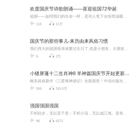
欢度国庆节诗歌朗诵——喜迎祖国72华诞
祖国——如同我们的生命一样，是诗人笔下永恒而温暖的主题。在祖国72周年华诞来临之际，特创建这个诗歌朗诵专辑，诵读经典爱国篇章，和大家一起歌颂祖国，向国庆的献礼！祝愿伟大的祖国繁荣富强，祝愿大家国庆节快乐，度过平安快乐的黄金周假期！
116
11万
国庆节的那些事儿-来历由来风俗习惯
我们伟大的祖国母亲就要过生日了,也是小朋友、大朋友们最喜欢的“国庆小长假”或说“黄金周”还有说”国庆7天乐”的，说法真是不一而足。那么“国庆节”是怎么来的？自古以来国庆节怎么庆贺？新中国国庆节的来历，以及新中国国庆节的庆贺方式又有哪些呢？ ...
6
2万
小猪屏蓬十二生肖神8 羊神篇国庆节开始更新啦！
晓东叔叔新作《三星堆神游记》全新面世！中信出版社出版！京东当当淘宝均有售！点蓝色字收听——《小猪屏蓬爆笑日记2024》《小猪屏蓬爆笑日记2》《小猪屏蓬爆笑日记1》让你笑得喘不上气！《我进故宫当富翁——小猪屏蓬故宫财商笔记》教你成为大富翁！《小...
550
315.5万
强国强国强国
不积跬步，无以至千里；不积小流，无以成江海。若有恒，何必三更起五更眠；最无益，莫过一日曝十日寒。温故知新（个人学习错题集）学习强国学习点滴
86
6273