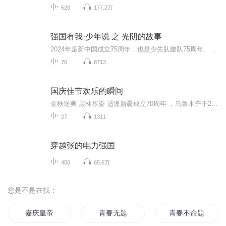
520
177.2万
强国有我·少年说 之 光阴的故事
2024年是新中国成立75周年，也是少先队建队75周年、党领导的早期少年儿童组织“劳动童子团”成立100周年，为深入贯彻习近平总书记关于少年儿童和少先队工作的重要论述，落实《中共中央关于全面加强新时代少先队工作的意见》，共青团苏州市委员会、苏州市教...
76
8713
国庆佳节欢乐的瞬间
金秋送爽 层林尽染 适逢新疆成立70周年 ，乌鲁木齐于2025年9月23日迎来党中央和习大大带领的慰问团。新疆各族群众欢欣鼓舞，热烈欢迎。
27
1311
穿越张的电力强国
450
65.6万
您是不是在找：
嘉庆皇帝
青春无题
青春不命题