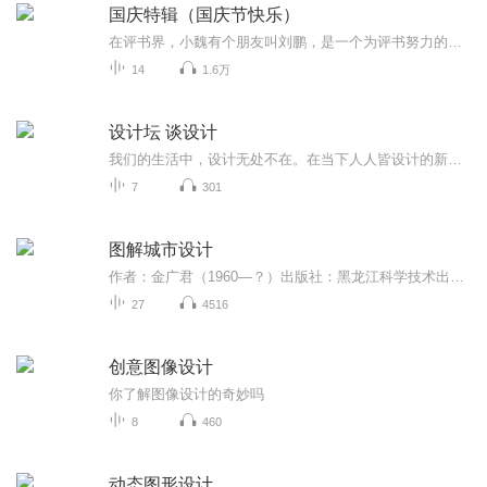
国庆特辑（国庆节快乐）
在评书界，小魏有个朋友叫刘鹏，是一个为评书努力的小伙子。在2021年国庆期间，他想弄个特辑，便烦劳我给他录个爱国题材的评书小段儿。这种事情，不是特殊情况，小魏一般不会拒绝，也就给其录了一个《鲁迅踢鬼》，等他传完，我再传到我的专辑里。另外，小...
14
1.6万
设计坛 谈设计
我们的生活中，设计无处不在。在当下人人皆设计的新消费时代，设计师从业者作为带给人审美提升和生活便利的引导者，有更多的观点和感悟。我特意将这些观点和感悟收集起来，读给大家听。希望更多人了解真实的设计行业，理性的对待设计师从业者，一起为我们向往的美好生活而共同努力。也谢谢你的关注与收听。
7
301
图解城市设计
作者：金广君（1960—？）出版社：黑龙江科学技术出版社出版时间：1999年前言： 当我们翻阅近十年来城市规划和建筑学方面的学术期刊时，就会注意到这些刊物对城市设计问题的讨论占相当多的篇幅。其中，有对概念的认识，有对理论的研究，有对实践的介述，且观点和方法不尽相同。“城市设计”已经成了城市建设学科中热闹非凡的研究课题之一。的确，城市设计与现代城市环境、城市生活越来越密切和重要了。随着人们城市意识、环境意识的增强，城市设计还会向更广泛的领域渗透。 ...
27
4516
创意图像设计
你了解图像设计的奇妙吗
8
460
动态图形设计