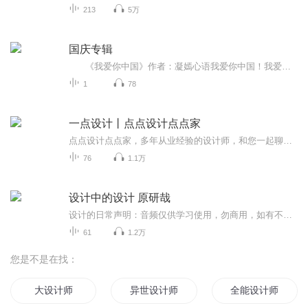
213
5万
国庆专辑
《我爱你中国》作者：凝嫣心语我爱你中国！我爱你春天蓬勃的秧苗；我爱你秋日金黄的硕果。我爱你中国！我爱你青松气质，我爱你红梅品格！我爱你家乡的甜蔗好像乳汁滋润着我的心窝。我爱你中国，我要把最美的歌儿献给你，我的母亲我的祖国。我爱你中国，我爱...
1
78
一点设计丨点点设计点点家
点点设计点点家，多年从业经验的设计师，和您一起聊聊设计、聊聊装修、聊聊生活方式。
76
1.1万
设计中的设计 原研哉
设计的日常声明：音频仅供学习使用，勿商用，如有不妥请联系删除。版权归作者和出版社所有
61
1.2万
您是不是在找：
大设计师
异世设计师
全能设计师