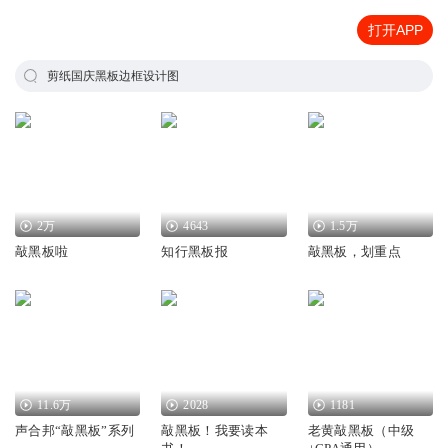
打开APP
剪纸国庆黑板边框设计图
2万
4643
1.5万
敲黑板啦
知行黑板报
敲黑板，划重点
11.6万
2028
1181
声合邦“敲黑板”系列
敲黑板！我要读本
老黄敲黑板（中级