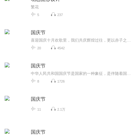
繁花
5
237
国庆节
喜迎国庆十月欢歌里，我们共庆辉煌过往，更以赤子之心，向未来书写滚烫的誓言——这盛世，值得我们以热爱相拥。
20
4542
国庆节
中华人民共和国国庆节是国家的一种象征，是伴随着国家的出现而出现的。让我们用诗歌朗诵歌颂祖国的繁荣富强，国泰民安。
8
1726
国庆节
11
2.1万
国庆节