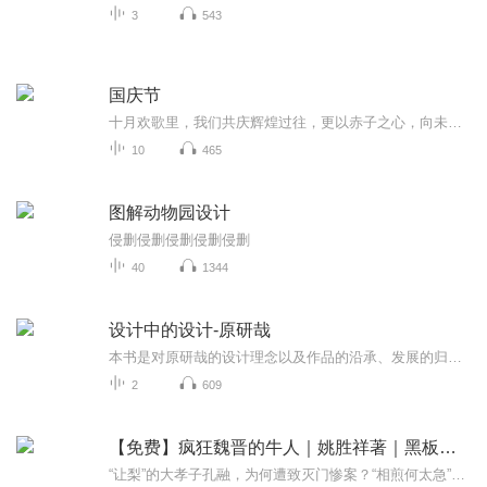
3
543
国庆节
十月欢歌里，我们共庆辉煌过往，更以赤子之心，向未来书写滚烫的誓言——这盛世，值得我们以热爱相拥。
10
465
图解动物园设计
侵删侵删侵删侵删侵删
40
1344
设计中的设计-原研哉
本书是对原研哉的设计理念以及作品的沿承、发展的归总。作为日本中生代设计师的中坚，原研哉的设计在某种程度上体现了现当代日本设计的精髓。他以一双无视外部世界飞速发展变化的眼睛面对“日常生活”，以谦虚但同时尖锐的目光寻找设计被需要的所在，并将...
2
609
【免费】疯狂魏晋的牛人｜姚胜祥著｜黑板上有怪兽演播
“让梨”的大孝子孔融，为何遭致灭门惨案？“相煎何太急”的曹丕，居然喜欢学驴叫？颜值才华都冠绝古今的潘安、嵇康、卫玠，为啥全都没有好下场？……本书甄选了数十位中国古代魏晋时期的风流人物，以贴近现代人审美的叙述方式，介绍了他们的言行及重要事...