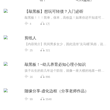
书！
+CPA通用）
【敲黑板】想玩可转债？入门必听
敲黑板！！！简单，保本，高收益！如果你还不知道可转债，你就out了！巴菲特是一位谨慎的投资者，他他说过：“投资最重要的原则是：第一，不要赔钱；第二，永远记住第一点。”因此，可攻可守的可转债非常符合巴菲特的投资原则：安全，有保底，而且一旦股票价格上升，债券转换成股票更是可以获得丰厚的利润。巴菲特对可转债可谓是情有独钟，甚至在熊市的时候，越跌越买，等到牛市一飞冲天，赚个盆满钵满。...
4
1万
剪纸人
【内容简介】民间男多女少，因此流传“兑马桶”风俗，说白了就是姑换嫂，而我的故事就从贪了口猪头肉剪了个喜字开始……【作者/主播】作者：夜思竹主播：虎说狐话【购买须知】1、本作品为付费有声书，前5集为免费试听，购买成功后，即可收听，可下载重复收...
25
321
敲黑板！~幼儿养育必知心理小知识
孩子出生的前几年这个阶段，就像一座大楼的地基一样关键。孩子在这段时期的发展及体验，将会影响他一生的生活。并且人生许多的重要的发展，如运动、语言、性格等都是在这一时期形成的。
16
896
随缘分享-虚化边框（分享老师作品）
99
5548