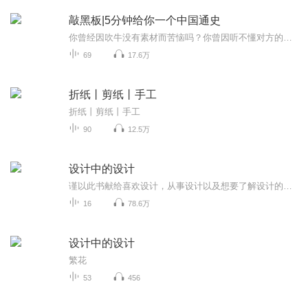
敲黑板|5分钟给你一个中国通史
你曾经因吹牛没有素材而苦恼吗？你曾因听不懂对方的话而尴尬吗？你曾因为把历史常识张冠李戴而被人嘲笑吗？现在，他来了，本系列将以吴晗先生所著的《中国历史常识》为基础，以其他书籍和资料为参照，让你从此吹牛有底气，从此喝酒有话说，让你张嘴说话不...
69
17.6万
折纸丨剪纸丨手工
折纸丨剪纸丨手工
90
12.5万
设计中的设计
谨以此书献给喜欢设计，从事设计以及想要了解设计的人——日本著名平面设计大师原研哉力作 山东人民出版社
16
78.6万
设计中的设计
繁花
53
456