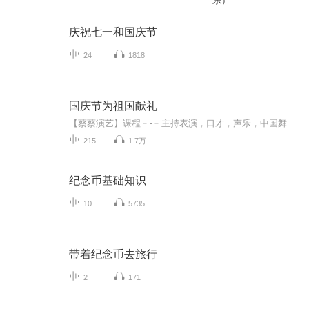
乐）
庆祝七一和国庆节
24
1818
国庆节为祖国献礼
【蔡蔡演艺】课程﹣-﹣主持表演，口才，声乐，中国舞，民族舞。独特的小舞台，专业的录音棚，每一位同学都能成为优秀的小明星。独特的教学模式，轻松上课，快乐学习！知名主持人，舞蹈家，高级教师任职授课！江南总校：河沟街42号三楼 18545856430江北分校...
215
1.7万
纪念币基础知识
10
5735
带着纪念币去旅行
2
171