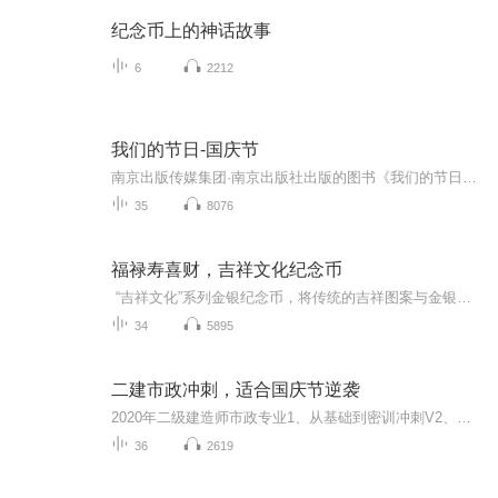
纪念币上的神话故事
6
2212
我们的节日-国庆节
南京出版传媒集团·南京出版社出版的图书《我们的节日》通过对中国节日文化和节日意义进行深度的挖掘，面向青少年群体构建独具特色的栏目内容，以此丰富春节、元宵节、清明节、端午节、七夕节、中秋节、重阳节等传统节日；六一节、教师节、国庆节等新兴节日的文化内涵和表现形式。促进青少年形成新的节日习俗，提升节日仪式感、认同感。音频作品由金陵朗读者联盟志愿者朗诵，南京音像出版社、金陵图书馆联合制作。
35
8076
福禄寿喜财，吉祥文化纪念币
“吉祥文化”系列金银纪念币，将传统的吉祥图案与金银币铸造、镶嵌工艺相结合，堪称中国贵金属纪念币史上“第一款礼品币”！代表了人生中的四大喜事：结婚、生子、长寿、美满！ 本专集分别从结婚、生子、长寿、美满四个方面，为听众诠释吉祥文化纪念币上的美好寓意。让我们见证您人生中的每一个美好瞬间！！ ...
34
5895
二建市政冲刺，适合国庆节逆袭
2020年二级建造师市政专业1、从基础到密训冲刺V2、从精华课程到超压密押V3、0基础同步更新v4、持续更新到2020年考试V5、只要你跟着学让你一次稳拿证V6、渠道超压压题，超压三页纸等独家绝密压题!
36
2619