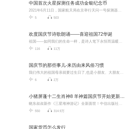
中国首次火星探测任务成功金银纪念币
2021年6月11日，国家航天局在京举行天问一号探测器着陆火星首批科学影像图揭幕仪式，公布了由祝融号火星车拍摄的着陆点全景、火星地形地貌、“中国印迹”和“着巡合影”等影像图。首批科学影像图的发布，标志着我国首次火星探测任务取得圆满成功。为纪念和...
5
503
欢度国庆节诗歌朗诵——喜迎祖国72华诞
祖国——如同我们的生命一样，是诗人笔下永恒而温暖的主题。在祖国72周年华诞来临之际，特创建这个诗歌朗诵专辑，诵读经典爱国篇章，和大家一起歌颂祖国，向国庆的献礼！祝愿伟大的祖国繁荣富强，祝愿大家国庆节快乐，度过平安快乐的黄金周假期！
116
11万
国庆节的那些事儿-来历由来风俗习惯
我们伟大的祖国母亲就要过生日了,也是小朋友、大朋友们最喜欢的“国庆小长假”或说“黄金周”还有说”国庆7天乐”的，说法真是不一而足。那么“国庆节”是怎么来的？自古以来国庆节怎么庆贺？新中国国庆节的来历，以及新中国国庆节的庆贺方式又有哪些呢？ ...
6
2万
小猪屏蓬十二生肖神8 羊神篇国庆节开始更新啦！
晓东叔叔新作《三星堆神游记》全新面世！中信出版社出版！京东当当淘宝均有售！点蓝色字收听——《小猪屏蓬爆笑日记2024》《小猪屏蓬爆笑日记2》《小猪屏蓬爆笑日记1》让你笑得喘不上气！《我进故宫当富翁——小猪屏蓬故宫财商笔记》教你成为大富翁！《小...
550
314.9万
国家货币怎么发行