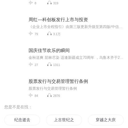
8
319
周红—科创板发行上市与投资
《企业上市全程指引》由第三版更新升级至第四版/中信出版社2019第四版的第三章 《科创板上市与投资》科创板上市交易操作怎样评价科创含量投资哪些影子股如何判断投资价值怎么参与科创板共赢解读受理企业招股说明书 发行保荐书 上市保荐书 审计报告 法律意见书科创板热点话题互动、
79
3.1万
国庆佳节欢乐的瞬间
金秋送爽 层林尽染 适逢新疆成立70周年 ，乌鲁木齐于2025年9月23日迎来党中央和习大大带领的慰问团。新疆各族群众欢欣鼓舞，热烈欢迎。
27
1311
股票发行与交易管理暂行条例
股票发行与交易管理暂行条例
84
2876
您是不是在找：
纪念逝去
上古世纪之金币的诱惑
穿越之大庆帝国