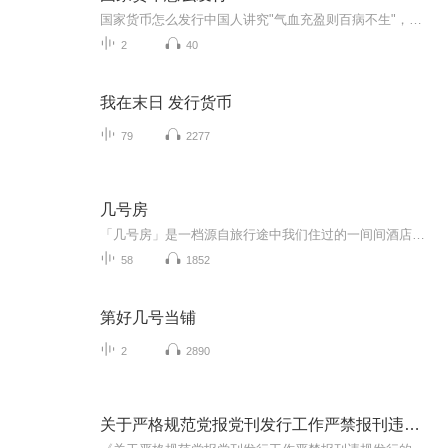
国家货币怎么发行中国人讲究"气血充盈则百病不生"，这货币啊就像人体的气血，得讲究个"通而不滞"。今儿咱就用老祖宗的智慧，聊聊国家货币发行这门玄妙功夫。得声明在先，本人就是个爱钻研中医的码字工，说的不对的地方您多包涵，真要搞金融投资还得找持证...
2
40
我在末日 发行货币
79
2277
几号房
「几号房」是一档源自旅行途中我们住过的一间间酒店客房的播客节目，由酒旅媒体多年从业者阿May和阿菁共同主持。我们的话题不仅仅是酒店体验，还将回顾酒店行业的历史，或者与各路人马一起探讨整个旅游生活方式的趋势，发现当下年轻人的新玩法。|入 住 时 ...
58
1852
第好几号当铺
2
2890
关于严格规范党报党刊发行工作严禁报刊违规发行的通知