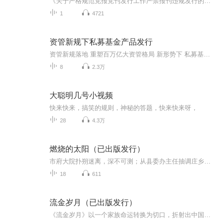
《关于严格规范党报党刊发行工作严禁报刊违规发行的通知》来源：党建网播音：大军
1
4721
资管新规下私募基金产品发行
资管新规落地 重塑百万亿大资管格局 新形势下 私募基金面临何种机遇与挑战？ 产品发行模式有何变化？ 私募“大江湖”何去何从？ 积募线上热点课 解读 资管新规下 私募基金产品发行要点 主要内容 1、资管新规要点逐条解读 ■ 私募如何执行资管新规 ■ 如何理解关于产品嵌套的规定 ■ 如何理解关于产品分级的规定 ■ 如何理解关于产品估值的规定 2、私募业务影响分析 ■ 合格投资者 ■ 产品分级 ■ 产品运作方式 ■ 多层嵌套 ■ 信息披露 ■ 投顾资格的申请 ■ 回购 ■ 票据、债权 ■ 目前产品备案的一些注意点 讲师介绍 有观点的响哥 资管前沿金牌讲师。原某大型券商资管估值业务负责人，负责万亿级别的资管产品估值业务；曾在全球最大基金行政服务公司思高方达（CITCO）任基金运营主管，有超十年基金运营工作经历。 积募七七 积募研习社金牌讲师。曾任职于国内知名金融机构，深耕二级市场产品实务；目前负责私募基金管理人登记、私募基金产品备案，深谙监管合规要求及产品设计要点，为多家金融机构及私募基金管理人提供合规咨询服务，成功运作多只私募基金产品发行项目。 懂私募的赵小姐 积募研习社金牌讲师。曾任职于国内知名金融机构，负责私募机构业务；擅长私募合规运作、私募专业人才培养、优质资源引介等，担任多家证券、私募基金咨询顾问及讲师。
8
2.3万
大聪明几号小视频
快来快来，搞笑的规则，神秘的答题，快来快来呀，
28
4.3万
燃烧的太阳（已出版发行）
市府大院扑朔迷离，深不可测；从县委办主任抽调庄乡扶贫工作队长，到扶贫蹲点工作结束被调任市检察院副检察长，多年后再进市府大院担任纪委书记、市委常委……反映了当下正在进行的党风廉政、反腐惩恶、关注民生、全力构建和谐社会的主旋律。
18
611
流金岁月（已出版发行）
《流金岁月》以一个家族命运转换为切口，折射出中国农村从计划经济到市场经济转型的阵痛与新生。小说中，“大集体时的副业”“家庭联产承包责任制”“乡村振兴”“脱贫攻坚”“农民工进城、土地流转”等历史节点，被巧妙融入人物命运，酝酿成个体与时代的...