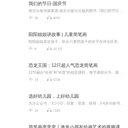
我们的节日-国庆节
南京出版传媒集团·南京出版社出版的图书《我们的节日》通过对中国节日文化和节日意义进行深度的挖掘，面向青少年群体构建独具特色的栏目内容，以此丰富春节、元宵节、清明节、端午节、七夕节、中秋节、重阳节等传统节日；六一节、教师节、国庆节等新兴节日的文化内涵和表现形式。促进青少年形成新的节日习俗，提升节日仪式感、认同感。音频作品由金陵朗读者联盟志愿者朗诵，南京音像出版社、金陵图书馆联合制作。
35
8076
阳阳姐姐讲故事 | 儿童简笔画
阳阳姐姐喜欢孩子，听众只要把孩子的名字在评论区里留言，阳阳姐姐都可以在节目里叫出孩子的名字，与他们互动。作为画家的她，还会在这里更新儿童简笔画。增加了亲自环节的不少乐趣。订阅这个频道，您的孩子可以收获 ：创造力提升想象力提升思维力提升艺术...
8
20.3万
恐龙王国：12只超人气恐龙简笔画
12节融合“绘画”和“科普”的创意课程，每节课程分为：观察、总结、绘画和科普讲解四个部分。这绝不是一堂简单的简笔画课程，我们把适合低龄儿童的思维导图、简笔画和科普动画融合在了一起，打造出这么一堂这种创新课程。这系列课程可以培养孩子创造力、...
14
5729
选好幼儿园，上好幼儿园
关注公众号：大J小D；回复：资源，获得：0-6岁分龄书单、15个海外早教，学习网站入口链接、海量早教启蒙、学科启蒙可打印学习资料。
19
7225
简笔画变变变丨激发小朋友绘画艺术的视频课