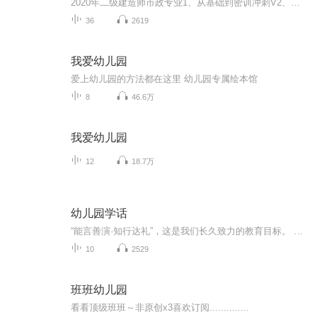
2020年二级建造师市政专业1、从基础到密训冲刺V2、从精华课程到超压密押V3、0基础同步更新v4、持续更新到2020年考试V5、只要你跟着学让你一次稳拿证V6、渠道超压压题，超压三页纸等独家绝密压题!
36
2619
我爱幼儿园
爱上幼儿园的方法都在这里 幼儿园专属绘本馆
8
46.6万
我爱幼儿园
12
18.7万
幼儿园学话
“能言善演·知行达礼”，这是我们长久致力的教育目标。 我们努力把艺术教育和素质教育成功对接，我们用心把专业 教育和大众教育完美融合。 从1996年——创业之初，我们曾把口才教师拟作为“医生”、 “教练”和“导演”，并以此作为我们自己的工作方向和行业标准： 有那么多母语发音不准、口语表达不清的孩子需要“医生”； 有那么多天资聪慧的孩子如果经过专业“教练”的调教，就会举止 出众、仪态高雅；“孩子们都是天生的演员”，我们就是“导演”， 挖掘他们的天分，为孩子们在人生的舞台上有更多的精彩！ 就是我们现在做的，未来要做的，并且一直要做的事业！ 我们可能更了解孩子！我们可能找到了教育的真谛！我们知道 孩子需要什么，我们了解家长需要什么，我们也清楚能为社会奉献 什么！艺术是美好的，教育是高尚的，在我们这里你会看到孩子们 快乐地改变和提高。 如今，我们已经有了“全景纷呈教学法”、“习惯矫正教学法”、 “一气呵成教学法”；有了“艺素融合教育方略”；有了五大运作 体系；有了这套幼儿园专用系列教材；有了父母教育能力训练系列 教材；有了上至东北下至江南的上百家分校，将来我们还会有…… 为了孩子我们一直在努力！ 欢迎来亲自体验，并真诚相邀 —— 与我们同行！
10
2529
班班幼儿园
看看顶级班班～非原创x3喜欢订阅..............