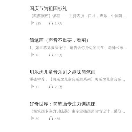
国庆节为祖国献礼
【蔡蔡演艺】课程﹣-﹣主持表演，口才，声乐，中国舞，民族舞。独特的小舞台，专业的录音棚，每一位同学都能成为优秀的小明星。独特的教学模式，轻松上课，快乐学习！知名主持人，舞蹈家，高级教师任职授课！江南总校：河沟街42号三楼 18545856430江北分校...
215
1.7万
简笔画（声音不重要，看图）
1、如果感觉资源还行，请告诉你身边的同学、老师和家长；或分享到你的微信朋友圈。2、请加简单虫的圈子，圈子内有不一样的内容。3、音频随时会被下架，请抓紧时间把你需要或以后可能会需要到的音频下载到你的手机上。
16
1.3万
贝乐虎儿童音乐剧之趣味简笔画
重磅推荐：【贝乐虎儿童音乐剧系列】贝乐虎儿童音乐剧之趣味简笔画贝乐虎儿童音乐剧之奇妙的身体贝乐虎儿童音乐剧之神奇恐龙世界《贝乐虎儿童音乐剧之趣味简笔画》是由“贝乐虎”品牌全新打造的一部，关于简笔画教学的儿童音乐剧。符合0-8岁学龄前幼儿学习...
12
2.2万
好奇世界：简笔画专注力训练课
《简笔画专注力训练课》由专业插画师倾情设计，采取形象、直观的动画教学方式，依托日常生活场景，如农场、动物园、商店、果园、菜园等，拉近孩子与事物的距离。课程通过活泼有趣的故事线将不同的绘画对象进行有机串联，激发孩子的绘画兴趣。帮助孩子轻松...
30
485