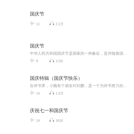
国庆节
11
2.1万
国庆节
中华人民共和国国庆节是国家的一种象征，是伴随着国家的出现而出现的。让我们用诗歌朗诵歌颂祖国的繁荣富强，国泰民安。
8
1726
国庆特辑（国庆节快乐）
在评书界，小魏有个朋友叫刘鹏，是一个为评书努力的小伙子。在2021年国庆期间，他想弄个特辑，便烦劳我给他录个爱国题材的评书小段儿。这种事情，不是特殊情况，小魏一般不会拒绝，也就给其录了一个《鲁迅踢鬼》，等他传完，我再传到我的专辑里。另外，小...
14
1.6万
庆祝七一和国庆节
24
1818