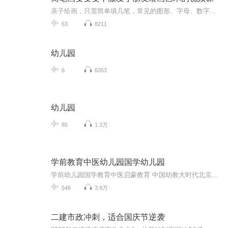
亲子绘画，只需简单填几笔，常见的图形、字母、数字就能变出全新简笔画图案。 5位资深儿童插画师，历时6个月研发，每一个案例都是烧脑制作。每天一分钟的温馨亲子陪伴。简单有趣，易学易会，充分激发小朋友们的想象力和创造力。
63
8211
幼儿园
6
6353
幼儿园
85
1.3万
学前教育中医幼儿园国学幼儿园
学前幼儿园国学教育中医启蒙教育 中国幼教大时代北京果雪儿原创在线学前教育直播频道推出的每天三分钟播报时间，聚焦火热中华优秀传统文化国学幼教信息内容方面：1、聚焦学前教育、幼儿园教育、家庭教育、国学教育、中医启蒙绘本阅读。2、面向幼儿园园长、...
546
3.9万
二建市政冲刺，适合国庆节逆袭