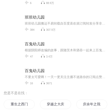
6
88.9万
班班幼儿园
班班幼儿园搬运不易转载自百度喜欢就订阅转发分享非原创
384
307.9万
百鬼幼儿园
根据阴阳师改编的故事，跟随茨木和酒吞一起来上百鬼幼儿园吧！（目前已停更）
47
3.4万
百鬼幼儿园
不要太可爱啊！一天一更关注主播不迷路你的订阅点赞收藏评论是我创作的动力
16
3671
您是不是在找：
重生之西门庆
穿越之大庆帝国
庆余年之我叫王启