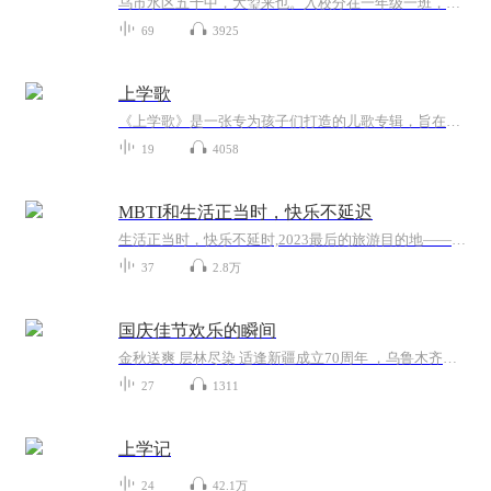
乌市水区五十中，大琞来也。入校分在一年级一班，班主任老师张旭，数学老师周雯，英语老师张阗阗，体育老师万敏；班级共有62名同学。
69
3925
上学歌
《上学歌》是一张专为孩子们打造的儿歌专辑，旨在通过欢快的旋律和生动的歌词，传递学习的乐趣与成长的快乐。这张专辑涵盖了从幼儿园到小学各个阶段的生活场景，用音乐讲述孩子们的校园故事，激发他们对知识的渴望和对学校的热爱。每一首歌曲都充满了正能...
19
4058
MBTI和生活正当时，快乐不延迟
生活正当时，快乐不延时,2023最后的旅游目的地——寻找未知的自我随着时间的流转，我们总会在某个瞬间停下脚步，回望过去，展望未来。在这个充满无限可能的2023年，让我们一起踏上最后的旅游目的地之旅，寻找那个未知的自我。一、探索自然的奥秘在忙碌的生...
37
2.8万
国庆佳节欢乐的瞬间
金秋送爽 层林尽染 适逢新疆成立70周年 ，乌鲁木齐于2025年9月23日迎来党中央和习大大带领的慰问团。新疆各族群众欢欣鼓舞，热烈欢迎。
27
1311
上学记
24
42.1万