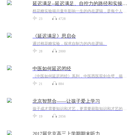
延迟满足--延迟满足、自控力的路径和实操方法
棉花糖实验揭示童年影响一生的内在逻辑，是每个人都应该熟知的决定一生的科学研究。美国著名人格心理学家沃尔特·米歇尔从上世纪60年代开始进行棉花糖实验，他在这本书中介绍了棉花糖实验的诸多发现，以及心理学史上最具洞见的研究成果，并给出了提升延迟...
23
4728
《延迟满足》思启会
通过棉花糖实验，探求自制力的内在逻辑。
28
2000
中医如何延迟闭经
《中医如何延迟闭经》系列，中医西医双剑合璧，揭秘女性延缓闭经的秘籍！健康管理师、电子书高手带你穿梭千年中医宝典，结合现代医学知识，轻松应对“大姨妈”晚到问题。告别焦虑，笑迎健康，快来解锁你的青春密码吧！中医养生 闭经之谜 健康生活
21
884
北京智慧合——让孩子爱上学习
孩子成才需要知识和才艺，更需要获取知识和才艺的能力。北京智慧合《高效学习力》课程，激发大脑潜能，提高学习能力，倍增学习效率。一次学习，终生受益。只要你渴望、相信、行动、坚持，就一定会收获意想不到的奇迹。咨询电话：18974178213（张老师）
19
2056
2017届北京高三上学期期末听力