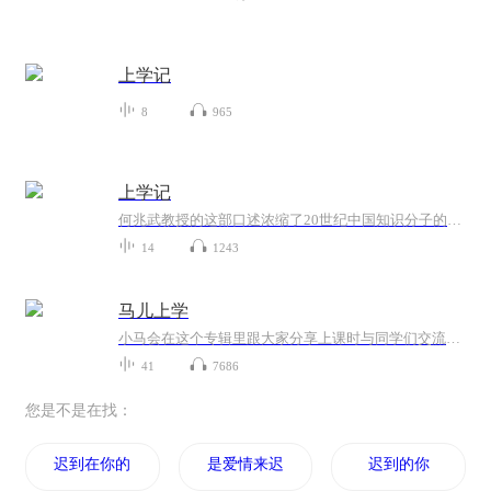
上学记
8
965
上学记
何兆武教授的这部口述浓缩了20世纪中国知识分子的心灵史。它叙述的尽管只是1920年代-1940年代末不足30年间他学生时期的陈年往事，却蕴含着一个饱经沧桑的老人对整个20世纪历史的反思，对我们重新认识过往、观察现在以及展望未来都有着重要的启迪，这大概是这本书能够激起读者广泛共鸣的原因。这本书同时又是很个性化的，何先生不惮于表露自己的真情实感，不忌讳议论先贤的道德文章，既树立了理性的尊严，又使自己的性情展露无遗。在目前这个功利滔滔的的世界上，何先生对知识与真理的热诚仿佛一股清泉，可以冲洗那些被免得熏染的心灵，使其复现润泽。这也是老一代知识分子风范的存照。任何津津乐道于名人八卦消息的解读，都大大偏离了何先生的志趣。久已厌倦标签化历史著作的读者，可以从这本书中获得丰富、鲜活的历史体验，特别是今天“上学者”和“治学者”，或可藉此思考一下，学应该如何上、如何治。
14
1243
马儿上学
小马会在这个专辑里跟大家分享上课时与同学们交流的内容，读书感想，观影体验，养生秘诀。主要的内容是古希腊古罗马故事，还有最最最最最重要的，由古希腊古罗马故事衍生出的英文单词的词根词缀
41
7686
您是不是在找：
迟到在你的世界
是爱情来迟了
迟到的你