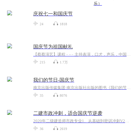
乐）
庆祝七一和国庆节
24
1818
国庆节为祖国献礼
【蔡蔡演艺】课程﹣-﹣主持表演，口才，声乐，中国舞，民族舞。独特的小舞台，专业的录音棚，每一位同学都能成为优秀的小明星。独特的教学模式，轻松上课，快乐学习！知名主持人，舞蹈家，高级教师任职授课！江南总校：河沟街42号三楼 18545856430江北分校...
215
1.7万
我们的节日-国庆节
南京出版传媒集团·南京出版社出版的图书《我们的节日》通过对中国节日文化和节日意义进行深度的挖掘，面向青少年群体构建独具特色的栏目内容，以此丰富春节、元宵节、清明节、端午节、七夕节、中秋节、重阳节等传统节日；六一节、教师节、国庆节等新兴节日的文化内涵和表现形式。促进青少年形成新的节日习俗，提升节日仪式感、认同感。音频作品由金陵朗读者联盟志愿者朗诵，南京音像出版社、金陵图书馆联合制作。
35
8076
二建市政冲刺，适合国庆节逆袭
2020年二级建造师市政专业1、从基础到密训冲刺V2、从精华课程到超压密押V3、0基础同步更新v4、持续更新到2020年考试V5、只要你跟着学让你一次稳拿证V6、渠道超压压题，超压三页纸等独家绝密压题!
36
2619