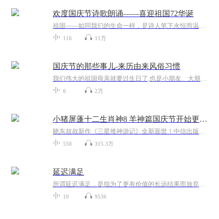
欢度国庆节诗歌朗诵——喜迎祖国72华诞
祖国——如同我们的生命一样，是诗人笔下永恒而温暖的主题。在祖国72周年华诞来临之际，特创建这个诗歌朗诵专辑，诵读经典爱国篇章，和大家一起歌颂祖国，向国庆的献礼！祝愿伟大的祖国繁荣富强，祝愿大家国庆节快乐，度过平安快乐的黄金周假期！
116
11万
国庆节的那些事儿-来历由来风俗习惯
我们伟大的祖国母亲就要过生日了,也是小朋友、大朋友们最喜欢的“国庆小长假”或说“黄金周”还有说”国庆7天乐”的，说法真是不一而足。那么“国庆节”是怎么来的？自古以来国庆节怎么庆贺？新中国国庆节的来历，以及新中国国庆节的庆贺方式又有哪些呢？ ...
6
2万
小猪屏蓬十二生肖神8 羊神篇国庆节开始更新啦！
晓东叔叔新作《三星堆神游记》全新面世！中信出版社出版！京东当当淘宝均有售！点蓝色字收听——《小猪屏蓬爆笑日记2024》《小猪屏蓬爆笑日记2》《小猪屏蓬爆笑日记1》让你笑得喘不上气！《我进故宫当富翁——小猪屏蓬故宫财商笔记》教你成为大富翁！《小...
550
315.3万
延迟满足
所谓延迟满足，是指为了更有价值的长远结果而放弃即时满足，以及在等待中展示的自我控制能力。在本书中，作者总结了培养延迟满足能力的六大维度。拥有延迟满足能力的人，敢进窄门、愿走远路,会瞄准长线收益目标，懂得用结果倒推法让每一步清晰可见，能够静...
10
9536