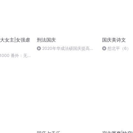
大女主|女强虐
刑法国庆
国庆美诗文
2020年华成法硕国庆提高班
想北平（6）
刑法陈 (26)
1000 番外：无