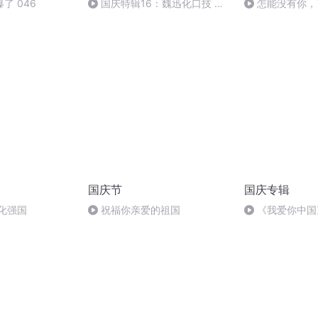
了 046
国庆特辑16：魏迅化口技 二
怎能没有你，
胡 东方红+一般唱法和原生态
国庆节
国庆专辑
化强国
祝福你亲爱的祖国
《我爱你中国