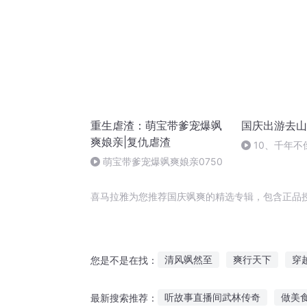
重生虐渣：萌宝带爹宠爆飒
国庆出游去山
爽娘亲|复仇虐渣
10、千年不
萌宝带爹宠爆飒爽娘亲0750
喜马拉雅为您推荐国庆飒爽的精选专辑，包含正品
清风飒然至
爽行天下
穿
您是不是在找：
写给爽爽的书
庆云传奇
听故事直播间武林传奇
做美
最新搜索推荐：