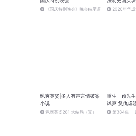
国庆特别晚会
法制史国庆班
《国庆特别晚会》晚会结尾语
2020年华
法制史马志冰 (1
飒爽英姿|多人有声言情破案
重生：顾先生
小说
飒爽 复仇虐
飒爽英姿281 大结局（完）
第384集 
（完）