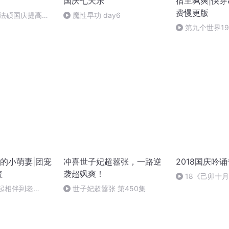
国庆七天乐
宿主飒爽|快穿
费慢更版
成法硕国庆提高班
魔性早功 day6
2)
第九个世界1
的小萌妻|团宠
冲喜世子妃超嚣张，一路逆
2018国庆吟
渣
袭超飒爽！
18《己卯十
日罹狴犴有感而
一起相伴到老
世子妃超嚣张 第450集
文天祥 自由吟诵