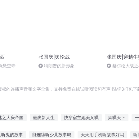
西
张国庆|舆论战
张国庆|穿越牛
倒悬空寺
特朗普的新形象
赫尔松大战近
突的关键之战，
授权的连播声音和文字全集，支持免费在线试听阅读和有声书MP3打包下
越之大庆帝国
最爽新人生
快穿宿主她美又飒
风飒天下
一
重庆儿女
爽在末日
大小姐她又美又飒
不爽你来上我
团宠
食听鬼的故事
能连续听少儿故事吗
天天用手机听故事好吗
听