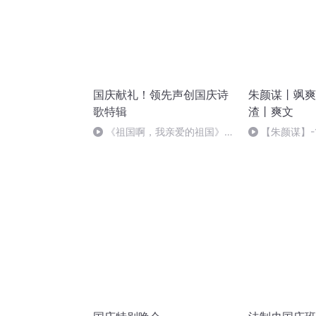
国庆献礼！领先声创国庆诗
朱颜谋丨飒爽
歌特辑
渣丨爽文
《祖国啊，我亲爱的祖国》温
【朱颜谋】-
婉
良父母（完）