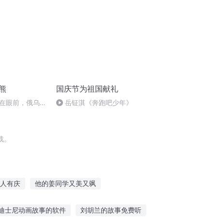
熊
国庆节为祖国献礼
在眼前，俄乌冲
岳钲淇《奔跑吧少年》
将会如何发展？
载。
人有庆
他的姜同学又美又飒
王妃美又飒
我有一个爽神系统
迪士尼动画故事的软件
刘胡兰的故事免费听