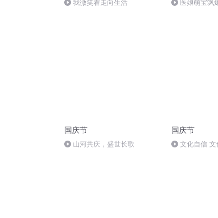
我微笑着走向生活
医娘萌宝飒爆
国庆节
国庆节
山河共庆，盛世长歌
文化自信 文