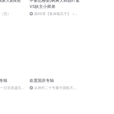
&多人剧&免
不要乱碰瓷|飒爽大师姐叶素
VS妖主小师弟
9（完）
第88章【集体嗑瓜子】（发
烧了，估计得停更两天）
诵专辑
欢度国庆专辑
月一日至燕越五
从神舟二十号看中国航天
赋》组律18首
的“隐形实力”