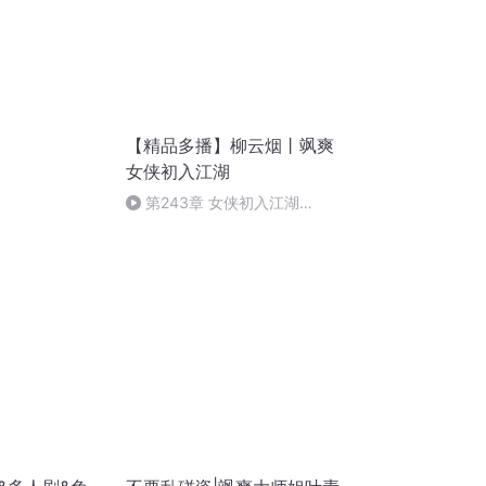
【精品多播】柳云烟丨飒爽
女侠初入江湖
第243章 女侠初入江湖
（完）