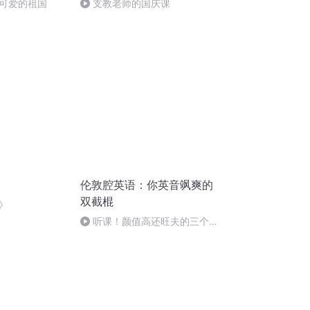
可爱的祖国
支教老师的国庆课
伦敦腔英语：你英音飒爽的
双截棍
》
听课！颜值高还旺夫的三个星
座！伦敦腔英语口语