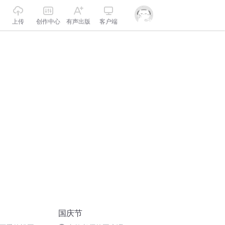
上传
创作中心
有声出版
客户端
国庆节