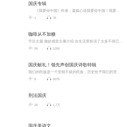
国庆专辑
《我爱你中国》作者：凝嫣心语我爱你中国！我爱你春天蓬勃的秧苗；我爱你秋日金黄的硕果。我爱你中国！我爱你青松气质，我爱你红梅品格！我爱你家乡的甜蔗好像乳汁滋润着我的心窝。我爱你中国，我要把最美的歌儿献给你，我的母亲我的祖国。我爱你中国，我爱...
1
78
咖啡从不加糖
节目主题:微妙感觉主播介绍:在生活里扮演了太多不得已的角色，人到中年后，发现…找不到自己了。总觉得这不是我想要的生活对吗？停下来，放过自己，也回头看看曾经的自己有多棒…主播寄语:希望你能从专辑里找到你的感同身受，给你的生活点亮一盏灯。更新频...
56
1269
国庆献礼！领先声创国庆诗歌特辑
我们的民族是一个坚韧不拔的民族，历史给予我们的苦难都变成了闪着金光的勋章！我们的国家是一个龙腾虎跃的国家，那条巨龙正以不可阻挡之势崛起于神奇的东方！------------------------------------------------值此祖国70周年华诞之际，领先声创以诗歌向祖国献礼！用我们的声音、用我们的热血、用我们的灵魂诵读经典爱国篇章，歌颂我们的祖国！永远繁荣富强！
8
6076
刑法国庆
26
1.7万
国庆美诗文