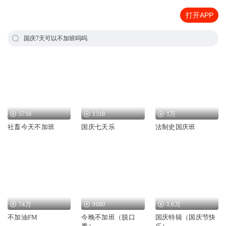
打开APP
国庆7天可以不加班吗吗
5716
1518
1万
社畜今天不加班
国庆七天乐
法制史国庆班
74万
9880
1.6万
不加油FM
今晚不加班（脱口
国庆特辑（国庆节快