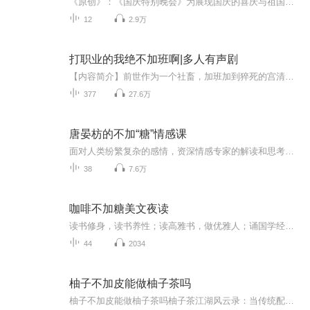
《原创》：《国庆特别晚会》为展现国庆的喜庆与祖国的深情我将以具体的场景切入从清晨升旗的庄严到街头巷尾的欢庆到历史与当下的交融，用优美的笔触传递对祖国的热爱与自豪！用诗歌和情感美文形式，歌颂祖国的繁荣富强，祝人民幸福安康！
12
2.9万
打职业的我绝不加班啊|多人有声剧
【内容简介】前世作为一个社畜，加班加到猝死的宫清文。在穿越到一个高中生身上之后，决定开始享受来之不易的轻松生活。但现实……却与他的想法背道而驰。宫清文发现，随着自己重生来的，还有一个时时刻刻诱惑着自己去打英雄联盟职业联赛的无良系统。好吧...
377
27.6万
唐晏枋的不加“糖”情感课
面对人类纷繁复杂的感情，资深情感专家的解读和思考，给你一道丰盛的情感教育大餐，听唐晏枋的不加“糖”的情感课，学会过甜甜的日子。【节目更新时间】每周三【提问】添加微信：xhrj2020【免费咨询】添加微信：xhrj202...
38
7.6万
咖啡不加糖美文夜读
读书修身，读书养性；读高雅书，做优雅人；诵国学经典，品盛世文明；与经典同行，与圣贤为友；与书本为友，与大师对话；雅言传承文明，经典浸润人生。聆听韵姿诵读，伴你与经典同行。让灵魂净化，心灵洗涤。愿每个人都能在夜读的沐浴中获得宁静。咖啡不加糖美文夜读伴你入眠。
44
2034
柚子不加皮能做柚子茶吗
柚子不加皮能做柚子茶吗柚子茶江湖风云录：当传统配方遇上"去皮党" （开篇暴击） 最近朋友圈掀起场"柚子茶械斗"，两派人马吵得不可开交。一派抱着祖传砂锅宣称"没皮的柚子茶等于方便面没调料包"，另一派举着水果刀反问"奶茶店去冰去糖能喝，柚子茶去...