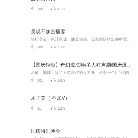
108
4173
吴说不加密播客
轻松交流，原汁原味，细节满满。吴说团队推出的中文播客，内容涵盖区块链行业热点，对话有趣有料的专业人士。欢迎喜爱播客的听众订阅。文字稿请关注吴说微信公众号及其他渠道。频道包括小宇宙 Youtube Apple Podcast Spotify 等。加入吴说播客听友群，可添...
100
3122
【国庆钜献】奇幻魔法师/多人有声剧/国庆爆更七天乐
从前，地球上除了人类居住的人界外，还有一个叫“仙’的种族，居住在一个叫'地海”的异世界--也就是所谓的仙界。海内有三岛，上岛蓬菜，居神仙，中岛美蓉，居天仙，下岛源，居地仙。三岛中央，是考较群仙功力的场所--紫府。仙族族人考核升级，可以由地仙升...
501
1.6万
木子美（ 不加V）
21
1.2万
国庆特别晚会