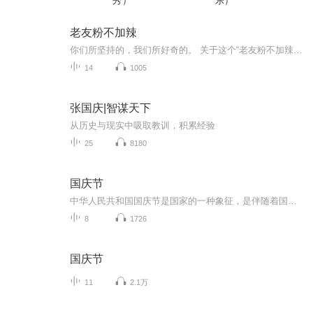
秀）
乐）
老友粉不加辣
你们所坚持的，我们所好奇的。 关于这个“老友粉不加辣”公众号主要是干什么的，其实我也说不准，也没有想好，索性，想写什么写什么，等到文章达到一定数量，再总结分析归类吧。如果你是别人眼中的奇葩，那你写写别人无法理解而对你有着非凡意义的事情；不...
14
1005
张国庆|智谋天下
从历史与现实中吸取教训，积累经验
25
8180
国庆节
中华人民共和国国庆节是国家的一种象征，是伴随着国家的出现而出现的。让我们用诗歌朗诵歌颂祖国的繁荣富强，国泰民安。
8
1726
国庆节
11
2.1万