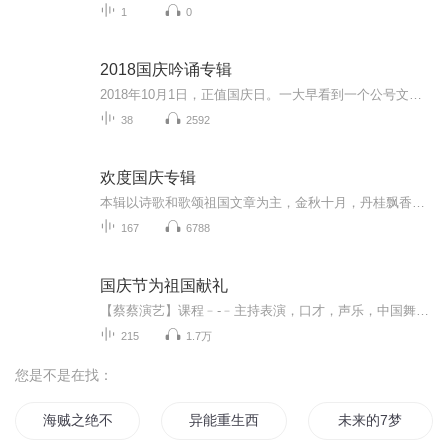
1
0
2018国庆吟诵专辑
2018年10月1日，正值国庆日。一大早看到一个公号文章，正是文天祥的《己卯十月一日至燕越五日罹狴犴有感而赋》。当然，彼十一非当今的十一。不过数字的巧合还是让人感触，今天拿来读一读，体味一番历史英杰的民族情怀，恰也当时。 根据诗题来看，这组诗是写于十月一日至十月五日之间，是文天祥被俘之后所作，这些诗作不仅有凛凛正气，更也能看的到他百端交集的复杂情感。另一首于右任先生的《望大陆》，微信公号有称《望乡》，一句“山之上国之殇”荡气回肠，一并兴起拿来读了一读。仓促间多有瑕疵...
38
2592
欢度国庆专辑
本辑以诗歌和歌颂祖国文章为主，金秋十月，丹桂飘香，在这个充满丰收喜悦的季节里，我们满怀激动和自豪，迎来了中华人民共和国76周年华诞。这不仅是一个庄重的纪念日，更是全体中华儿女共同欢庆的盛大的节日，承载着深厚的民族情感和历史意义.
167
6788
国庆节为祖国献礼
【蔡蔡演艺】课程﹣-﹣主持表演，口才，声乐，中国舞，民族舞。独特的小舞台，专业的录音棚，每一位同学都能成为优秀的小明星。独特的教学模式，轻松上课，快乐学习！知名主持人，舞蹈家，高级教师任职授课！江南总校：河沟街42号三楼 18545856430江北分校...
215
1.7万
您是不是在找：
海贼之绝不加班
异能重生西门庆
未来的7梦