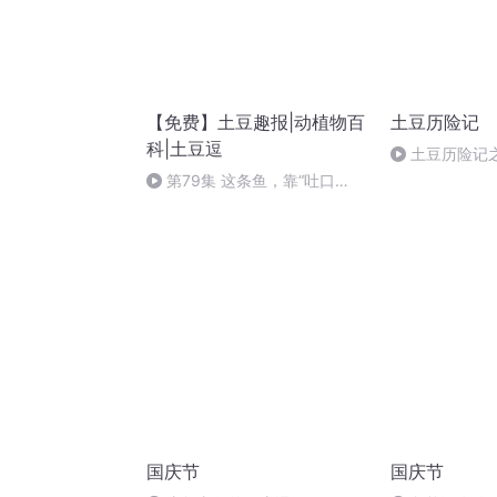
【免费】土豆趣报|动植物百
土豆历险记
科|土豆逗
土豆历险记
第79集 这条鱼，靠“吐口
水”吃饭
国庆节
国庆节