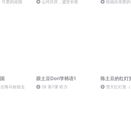
，可爱的祖国
山河共庆，盛世长歌
祝福你亲爱的
国
跟土豆Dori学韩语1
陈土豆的红灯
蒙古骑马射箭去
28 第7课 听力
雪天红灯笼（