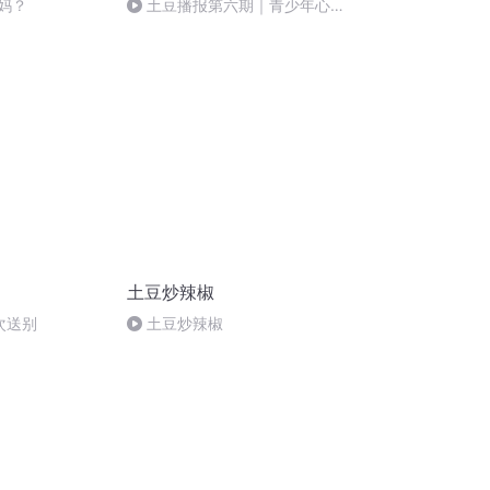
妈妈？
土豆播报第六期｜青少年心理
健康
土豆炒辣椒
次送别
土豆炒辣椒