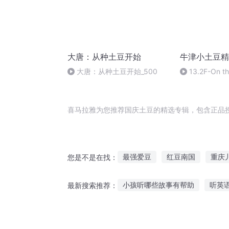
大唐：从种土豆开始
牛津小土豆精
大唐：从种土豆开始_500
13.2F-On t
Farm(Av29739
喜马拉雅为您推荐国庆土豆的精选专辑，包含正品
最强爱豆
红豆南国
重庆
您是不是在找：
我的妹妹叫土豆
无敌小土豆
小孩听哪些故事有帮助
听英
最新搜索推荐：
土豆传记
异世有个仙豆豆
听王夫人讲故事视频
听抗战