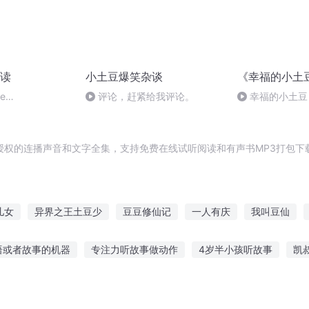
读
小土豆爆笑杂谈
《幸福的小土
he
评论，赶紧给我评论。
幸福的小土豆
6502,P13)
授权的连播声音和文字全集，支持免费在线试听阅读和有声书MP3打包下
儿女
异界之王土豆少
豆豆修仙记
一人有庆
我叫豆仙
大庆皇太子
所以和爱豆恋爱啦
我是个豆比
你们的爱豆是
语或者故事的机器
专注力听故事做动作
4岁半小孩听故事
凯
故事视频素材
讲个情侣听的鬼故事
听爷爷讲真实鬼故事
听有