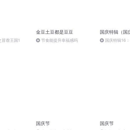
金豆土豆都是豆豆
国庆特辑（国
之苜蓿王国1
节食能提升幸福感吗
国庆特辑16
胡 东方红+一般
国庆节
国庆节