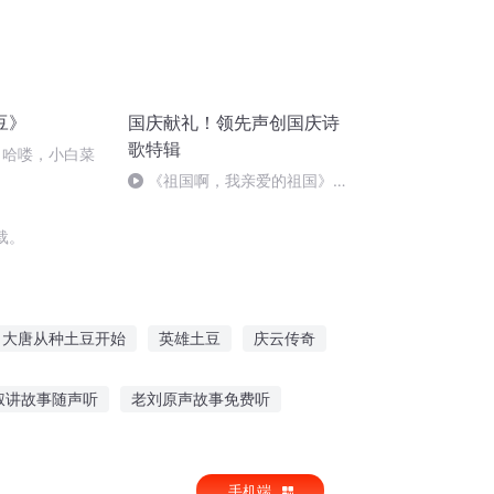
豆》
国庆献礼！领先声创国庆诗
歌特辑
 哈喽，小白菜
《祖国啊，我亲爱的祖国》温
婉
载。
大唐从种土豆开始
英雄土豆
庆云传奇
我的
小土豆奇遇记
土豆和大米
叔讲故事随声听
老刘原声故事免费听
关佛教故事的书
听小鲁班说故事作文
手机端