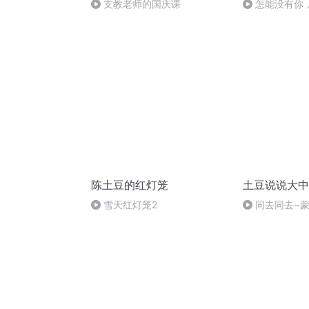
支教老师的国庆课
怎能没有你
陈土豆的红灯笼
土豆说说大中
雪天红灯笼2
同去同去~