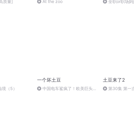
高质量]
At the zoo
全职or职场
一个坏土豆
土豆来了2
仙境（5）
中国电车鲨疯了！欧美巨头集
第30集 第一
体破防！ #观点分享 #零跑汽车
#零跑C10#行业揭秘