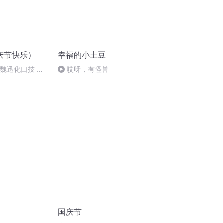
庆节快乐）
幸福的小土豆
：魏迅化口技 二
哎呀，有怪兽
唱法和原生态
国庆节