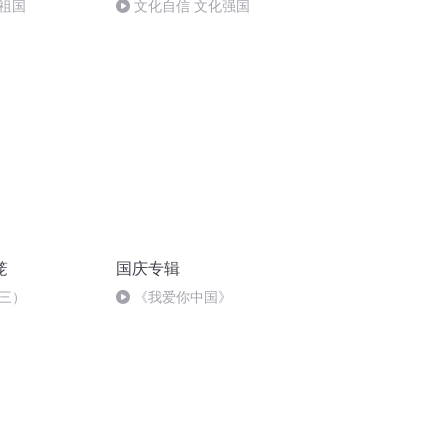
祖国
文化自信 文化强国
笼
国庆专辑
三）
《我爱你中国》