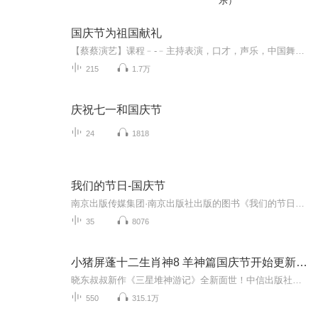
乐）
国庆节为祖国献礼
【蔡蔡演艺】课程﹣-﹣主持表演，口才，声乐，中国舞，民族舞。独特的小舞台，专业的录音棚，每一位同学都能成为优秀的小明星。独特的教学模式，轻松上课，快乐学习！知名主持人，舞蹈家，高级教师任职授课！江南总校：河沟街42号三楼 18545856430江北分校...
215
1.7万
庆祝七一和国庆节
24
1818
我们的节日-国庆节
南京出版传媒集团·南京出版社出版的图书《我们的节日》通过对中国节日文化和节日意义进行深度的挖掘，面向青少年群体构建独具特色的栏目内容，以此丰富春节、元宵节、清明节、端午节、七夕节、中秋节、重阳节等传统节日；六一节、教师节、国庆节等新兴节日的文化内涵和表现形式。促进青少年形成新的节日习俗，提升节日仪式感、认同感。音频作品由金陵朗读者联盟志愿者朗诵，南京音像出版社、金陵图书馆联合制作。
35
8076
小猪屏蓬十二生肖神8 羊神篇国庆节开始更新啦！
晓东叔叔新作《三星堆神游记》全新面世！中信出版社出版！京东当当淘宝均有售！点蓝色字收听——《小猪屏蓬爆笑日记2024》《小猪屏蓬爆笑日记2》《小猪屏蓬爆笑日记1》让你笑得喘不上气！《我进故宫当富翁——小猪屏蓬故宫财商笔记》教你成为大富翁！《小...
550
315.1万