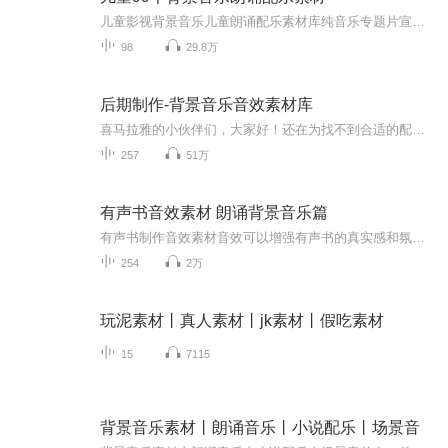
儿童影视背景音乐儿童朗诵配乐素材库纯音乐专题片宣传片年会音频音效制作
98
29.8万
后期制作-背景音乐音效素材库
喜马拉雅的小伙伴们，大家好！还在为找不到合适的配音烦恼么，这里肯定有你需要的。仔仔特意分享给大家一些资源，有大家的相互陪伴、相互扶持，才能在有声演播的路上走的更远。加油哦！
257
51万
有声书音效素材 朗诵背景音乐篇
有声书制作音效素材音效可以增强有声书的真实感和氛围感，让听众能够得到身临其境的戏剧感。
254
2万
玩泥素材丨真人素材丨jk素材丨假吃素材
15
7115
背景音乐素材丨朗诵音乐丨小说配乐丨场景音