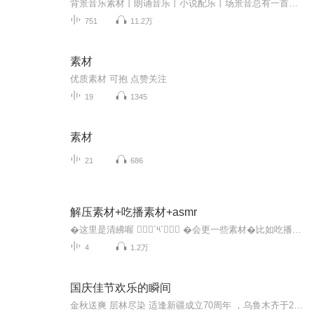
背景音乐素材丨朗诵音乐丨小说配乐丨场景音总有一首是你的私人订制BGM
751
11.2万
素材
优质素材 可抱 点赞关注
19
1345
素材
21
686
解压素材+吃播素材+asmr
�这里是清紼喔 ๑⃙⃘´༥`๑⃙⃘ �会更一些素材�比如吃播(ˊo̴̶̷̤ ̫ o̴̶̷̤ˋ)asmr૮ •�• აᐝ解压>ᴗoಣ��二转哦<(｀^´)>�想要素材需要找主播发到圈子里哦(♡>�<)/♥
4
1.2万
国庆佳节欢乐的瞬间
金秋送爽 层林尽染 适逢新疆成立70周年 ，乌鲁木齐于2025年9月23日迎来党中央和习大大带领的慰问团。新疆各族群众欢欣鼓舞，热烈欢迎。