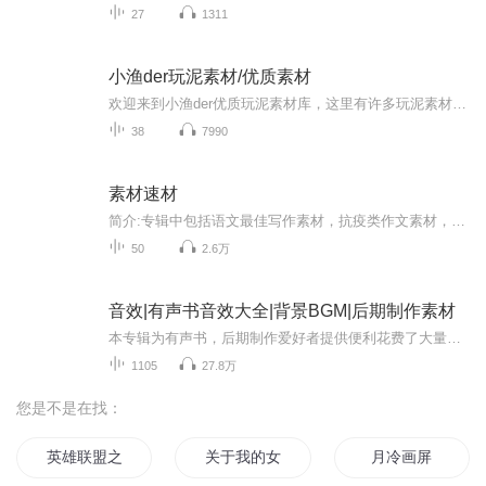
27
1311
小渔der玩泥素材/优质素材
欢迎来到小渔der优质玩泥素材库，这里有许多玩泥素材啦啦啦，搬运工哦
38
7990
素材速材
简介:专辑中包括语文最佳写作素材，抗疫类作文素材，各种名人逸事…… 主播录制条件有限，还请大家多多包涵！
50
2.6万
音效|有声书音效大全|背景BGM|后期制作素材
本专辑为有声书，后期制作爱好者提供便利花费了大量时间精力，整理出来的后期音效库大全，给喜欢后期制作的小伙伴保驾护航，喜欢哪种音效可在专辑内自行搜索。喜欢的朋友，请点个关注 订阅吧，感谢支持，因为有你 生活更加璀璨！
1105
27.8万
您是不是在找：
英雄联盟之背景
关于我的女友背景很强大这件事情
月冷画屏