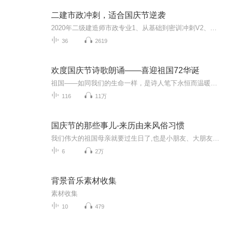
二建市政冲刺，适合国庆节逆袭
2020年二级建造师市政专业1、从基础到密训冲刺V2、从精华课程到超压密押V3、0基础同步更新v4、持续更新到2020年考试V5、只要你跟着学让你一次稳拿证V6、渠道超压压题，超压三页纸等独家绝密压题!
36
2619
欢度国庆节诗歌朗诵——喜迎祖国72华诞
祖国——如同我们的生命一样，是诗人笔下永恒而温暖的主题。在祖国72周年华诞来临之际，特创建这个诗歌朗诵专辑，诵读经典爱国篇章，和大家一起歌颂祖国，向国庆的献礼！祝愿伟大的祖国繁荣富强，祝愿大家国庆节快乐，度过平安快乐的黄金周假期！
116
11万
国庆节的那些事儿-来历由来风俗习惯
我们伟大的祖国母亲就要过生日了,也是小朋友、大朋友们最喜欢的“国庆小长假”或说“黄金周”还有说”国庆7天乐”的，说法真是不一而足。那么“国庆节”是怎么来的？自古以来国庆节怎么庆贺？新中国国庆节的来历，以及新中国国庆节的庆贺方式又有哪些呢？ ...
6
2万
背景音乐素材收集
素材收集
10
479