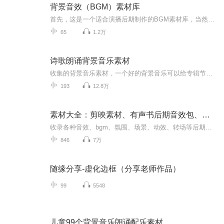
背景音效（BGM）素材库
首先，这是一个适合演播后期制作的BGM素材库，当然其中的大自然的白噪音等音乐，也有催眠等多重作用，大家各取所需吧！作为有声演播爱好者与听众，有时常常为找不到背景音效或者效果不佳而烦恼，于是干脆收集这方面的音效，自助及他助，方便使用与收藏！大...
65
1.2万
诗歌朗诵背景音乐素材
收集的背景音乐素材，一个好的背景音乐可以给专辑节目增加非常好的效果！所有音频文件免费使用，如何下载和转换文件属性方法在专辑内容和视频动态中，学不会的可以加入主播的ximi团直接私信主播获取转换好的音频文件，永久免费使用，节省您的时间！预祝所有用我音频文件的朋友都能在朗诵中取得好成绩，都能创造出爆款的专辑！！加油
193
12.8万
素材大全：剪映素材、有声书后期音效包、场景搭建背景
收录各种音效、bgm、氛围、场景、动效、转场等后期素材，助力场景搭建简配进阶中配、精配必备之选。同时收录剪影素材，平台限制只能收录部分。
846
7万
随缘分享-虚化边框（分享老师作品）
99
5548
儿童99个背景音乐朗诵配乐素材