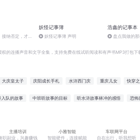
妖怪记事簿
浩鑫的记事本
｜接纳否定，才是
妖怪记事簿 声明
盘点我做的那
始
授权的连播声音和文字全集，支持免费在线试听阅读和有声书MP3打包下
大庆皇太子
庆阳成长手札
水浒西门庆
重庆儿女
快穿之
年
异能重生西门庆
庆余年之长歌行
庆之的野望
重生之西
讲入队的故事
中班听故事的目标
听水浒故事林冲的感悟
恐怖
庆
一人有庆
大庆第一恶
专辑故事在线听
7岁女孩听什么故事
广东粤语在线听故事
听
男孩喜欢听故事
听民间短篇故事的感受
主播培训
小雅智能
车联网平台
兼职副业，兴趣赚钱
智能硬件，连接赋能
自在出行，听我想听