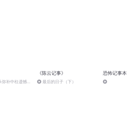
《陈云记事》
恐怖记事本
杀弥补中柱遗憾
最后的日子（下）