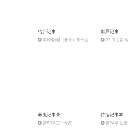
结庐记事
燃犀记事
海峰老师|（教育）孩子是父
22 海之音 
母最好的唤醒者
养鬼记事录
特搜记事本
第50章三个专家
第24章 生