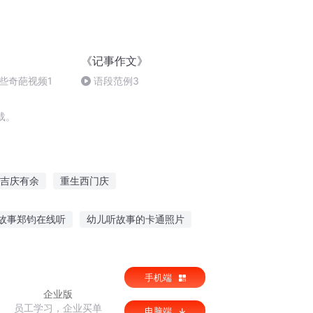
《记事作文》
些奇葩视频1
语段范例3
载。
吉庆有余
重生西门庆
门庆
安庆年记事
庆云传奇
故事郑钧在线听
幼儿听故事的卡通照片
反特务反土匪故事
听故事的感想和感悟
手机端
企业版
员工学习，企业买单
电脑端