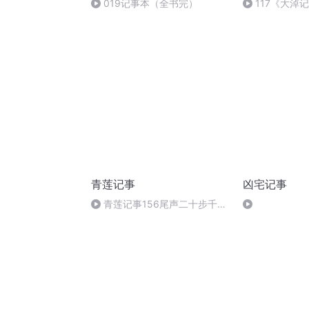
019记事本（全书完）
117《大淖
青莲记事
凶宅记事
青莲记事156尾声二十步千里
《全书完》