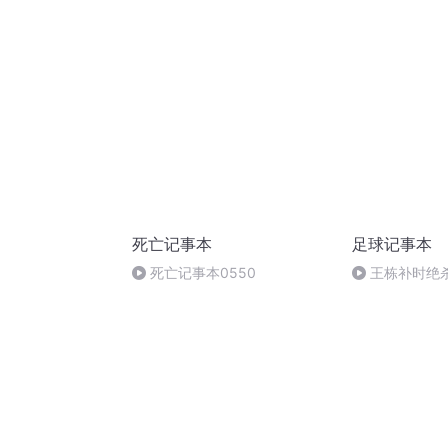
死亡记事本
足球记事本
死亡记事本0550
王栋补时绝
力帆1-0永昌