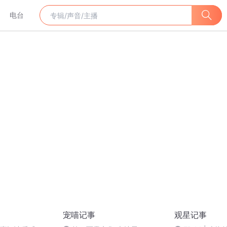
电台
宠喵记事
观星记事