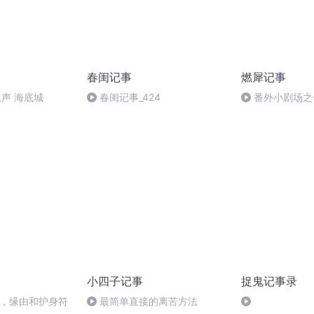
春闺记事
燃犀记事
尾声 海底城
春闺记事_424
番外小剧场之
小四子记事
捉鬼记事录
活，缘由和护身符
最简单直接的离苦方法