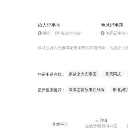
旅人记事本
晚风记事簿
拥有一副“稳定的内核”
晚风记事簿
内心成长的开
喜马拉雅为您推荐记事国庆的精选专辑，包含正品
穿越之大庆帝国
普天同庆
您是不是在找：
庆余年之我叫王启年
庆元纪
漾漾恋爱故事在线听
听爸妈
最新搜索推荐：
斗破之天庆焰火
大官人西门
听故事人多懂得人少
奥特曼
故事要说给懂你的人听
4岁
云剪辑
开放平台
在线音频剪辑神器