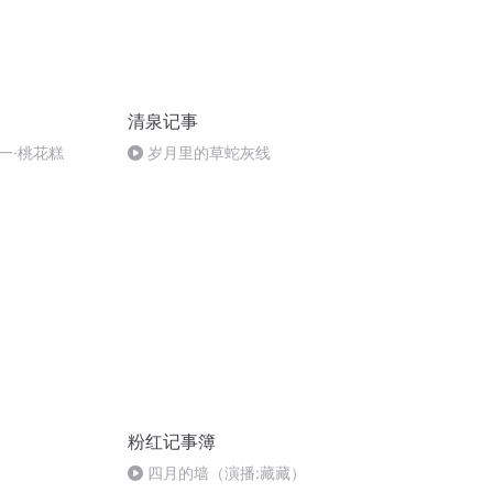
清泉记事
一·桃花糕
岁月里的草蛇灰线
粉红记事簿
四月的墙（演播:藏藏）