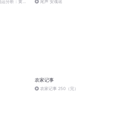
上海地运分析：黄浦
尾声 安魂谣
风水宝地
农家记事
农家记事 250（完）