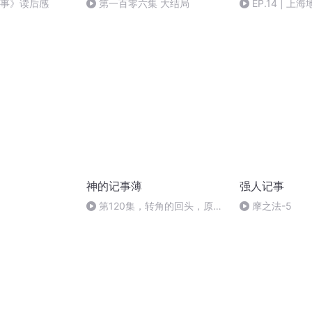
记事》读后感
第一百零六集 大结局
EP.14 | 
江的龙脉走向与
神的记事薄
强人记事
第120集，转角的回头，原地
摩之法-5
的等待（完结）