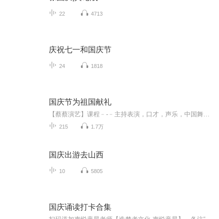
22
4713
庆祝七一和国庆节
24
1818
国庆节为祖国献礼
【蔡蔡演艺】课程﹣-﹣主持表演，口才，声乐，中国舞，民族舞。独特的小舞台，专业的录音棚，每一位同学都能成为优秀的小明星。独特的教学模式，轻松上课，快乐学习！知名主持人，舞蹈家，高级教师任职授课！江南总校：河沟街42号三楼 18545856430江北分校...
215
1.7万
国庆出游去山西
10
5805
国庆诵读打卡合集