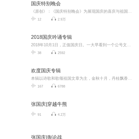
国庆特别晚会
《原创》：《国庆特别晚会》为展现国庆的喜庆与祖国的深情我将以具体的场景切入从清晨升旗的庄严到街头巷尾的欢庆到历史与当下的交融，用优美的笔触传递对祖国的热爱与自豪！用诗歌和情感美文形式，歌颂祖国的繁荣富强，祝人民幸福安康！
12
2.9万
2018国庆吟诵专辑
2018年10月1日，正值国庆日。一大早看到一个公号文章，正是文天祥的《己卯十月一日至燕越五日罹狴犴有感而赋》。当然，彼十一非当今的十一。不过数字的巧合还是让人感触，今天拿来读一读，体味一番历史英杰的民族情怀，恰也当时。 根据诗题来看，这组诗是写于十月一日至十月五日之间，是文天祥被俘之后所作，这些诗作不仅有凛凛正气，更也能看的到他百端交集的复杂情感。另一首于右任先生的《望大陆》，微信公号有称《望乡》，一句“山之上国之殇”荡气回肠，一并兴起拿来读了一读。仓促间多有瑕疵...
38
2592
欢度国庆专辑
本辑以诗歌和歌颂祖国文章为主，金秋十月，丹桂飘香，在这个充满丰收喜悦的季节里，我们满怀激动和自豪，迎来了中华人民共和国76周年华诞。这不仅是一个庄重的纪念日，更是全体中华儿女共同欢庆的盛大的节日，承载着深厚的民族情感和历史意义.
167
6788
张国庆|穿越牛熊
91
4.2万
张国庆|舆论战