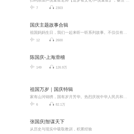
扫码添加声悦童星老师【造梦者文化-声悦童星】，备注“诵读打卡”报名，已添加好友的，直接发送“诵读打卡”报名，报名成功后进入社群。
7
2303
国庆主题故事合辑
祖国妈妈生日，我们一起来听一听系列故事。不仅仅有《我的祖国》，还有红军故事，也有关于战争的故事，让大家体会到和平年代的不易。
12
2600
陈国庆-上海滑稽
149
126.9万
祖国万岁｜国庆特辑
家有山河锦绣，国有岁月芳华。热烈庆祝中华人民共和国成立73周年！
6
82.1万
张国庆|智谋天下
从历史与现实中吸取教训，积累经验