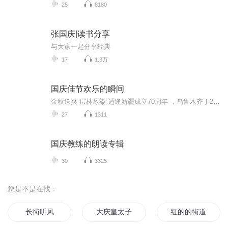
25
8180
张国庆|读书分享
与大家一起分享经典
17
1.3万
国庆佳节欢乐的瞬间
金秋送爽 层林尽染 适逢新疆成立70周年 ，乌鲁木齐于2025年9月23日迎来党中央和习大大带领的慰问团。新疆各族群众欢欣鼓舞，热烈欢迎。
27
1311
国庆教练的朗读专辑
30
3325
您是不是在找：
长街听风
大庆皇太子
红的的街道