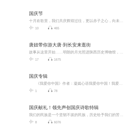
国庆节
十月欢歌里，我们共庆辉煌过往，更以赤子之心，向未来书写滚烫的誓言——这盛世，值得我们以热爱相拥。
10
465
唐妞带你游大唐·到长安来逛街
故事从这里开始……明朗的月光照进陕西历史博物馆，国宝们比以往醒的更早，他们睁开眼睛，伸伸懒腰，沉醉在美丽的月色中。唐妞也醒了，他用胖乎乎的小手揉揉眼睛，打了个大大的哈欠。“哇，今晚的月亮真是又大又圆！”看到夜空中的圆月，唐妞一下子精神了...
17
1675
国庆专辑
《我爱你中国》作者：凝嫣心语我爱你中国！我爱你春天蓬勃的秧苗；我爱你秋日金黄的硕果。我爱你中国！我爱你青松气质，我爱你红梅品格！我爱你家乡的甜蔗好像乳汁滋润着我的心窝。我爱你中国，我要把最美的歌儿献给你，我的母亲我的祖国。我爱你中国，我爱...
1
78
国庆献礼！领先声创国庆诗歌特辑
我们的民族是一个坚韧不拔的民族，历史给予我们的苦难都变成了闪着金光的勋章！我们的国家是一个龙腾虎跃的国家，那条巨龙正以不可阻挡之势崛起于神奇的东方！------------------------------------------------值此祖国70周年华诞之际，领先声创以诗歌向祖国献礼！用我们的声音、用我们的热血、用我们的灵魂诵读经典爱国篇章，歌颂我们的祖国！永远繁荣富强！
8
6076