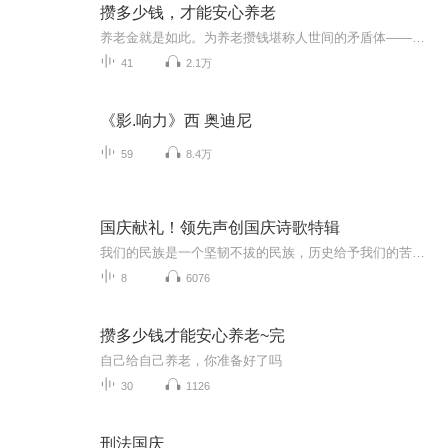
攒多少钱，才能安心养老
养老金就是如此。为养老攒钱堪称人世间的矛盾体——人人都关注养老，人人都觉得它无比重要，但什么时候做、怎么做，往往是为养老攒钱迈不过去的难关。从某种程度上说，大家都看到了退休后面临的收入缺失风险，但这就像遥远的哭声一样，很难让人付诸行动
41
2.1万
《影.响力》西 奥迪尼
59
8.4万
国庆献礼！领先声创国庆诗歌特辑
我们的民族是一个坚韧不拔的民族，历史给予我们的苦难都变成了闪着金光的勋章！我们的国家是一个龙腾虎跃的国家，那条巨龙正以不可阻挡之势崛起于神奇的东方！------------------------------------------------值此祖国70周年华诞之际，领先声创以诗歌向祖国献礼！用我们的声音、用我们的热血、用我们的灵魂诵读经典爱国篇章，歌颂我们的祖国！永远繁荣富强！
8
6076
攒多少钱才能安心养老~完
自己给自己养老，你准备好了吗
30
1126
刑法国庆