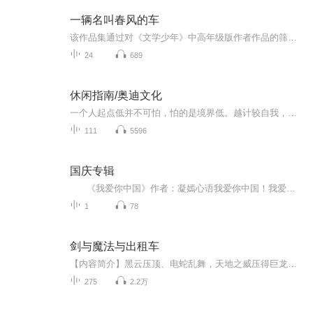
一辆名叫春风的车
该作品集通过对《文学少年》中高年级版作者作品的筛选，选取历年来的优秀作品编辑而成。这是一本趣味横生而又发人深省的故事集；这是一本让读者在轻松愉快的阅读氛围中得到成长的故事集；这是一次心灵的净化之旅，亲情和友情的美妙需要细心体会；...
24
689
休闲指南/奥迪文化
一个人起点低并不可怕，怕的是境界低。越计较自我，便越没有发展前景；相反，越是主动付出，那么他就越会快速发展。 很多取得一定成就的人，在职业生涯初期都是从零开始，把自己沉淀再沉淀、倒空再倒空、归零再归零，他们的人生才一路高歌，一路飞扬。
111
5596
国庆专辑
《我爱你中国》作者：凝嫣心语我爱你中国！我爱你春天蓬勃的秧苗；我爱你秋日金黄的硕果。我爱你中国！我爱你青松气质，我爱你红梅品格！我爱你家乡的甜蔗好像乳汁滋润着我的心窝。我爱你中国，我要把最美的歌儿献给你，我的母亲我的祖国。我爱你中国，我爱...
1
78
剑与魔法与出租车
【内容简介】黑云压顶、电蛇乱舞，天地之威压得巨龙都抬不起头，只有没心没肺的巫妖还能看看天空。一道金黄色的光芒撕裂穹顶，空间乱流如同裹挟着刀锋的龙卷，狂暴地扯开穹顶，打开了晶壁的通道。一个巴掌大小（上古红龙巴掌）的金属物体一跃而出，势不可...
275
2.2万