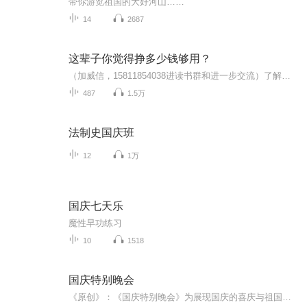
带你游览祖国的大好河山……
14
2687
这辈子你觉得挣多少钱够用？
（加威信，15811854038进读书群和进一步交流）了解更多、更系统化，更有价值的内容。 我们要用15年的时间影响一亿人读书，1000个家庭实现财富自由、时间自由和心灵自由！有钱人和你想的不一样，穷人和富人之间到底有什么区别？致富没有虽然捷径，却有通行...
487
1.5万
法制史国庆班
12
1万
国庆七天乐
魔性早功练习
10
1518
国庆特别晚会
《原创》：《国庆特别晚会》为展现国庆的喜庆与祖国的深情我将以具体的场景切入从清晨升旗的庄严到街头巷尾的欢庆到历史与当下的交融，用优美的笔触传递对祖国的热爱与自豪！用诗歌和情感美文形式，歌颂祖国的繁荣富强，祝人民幸福安康！