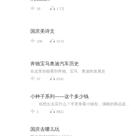
26
1.7万
国庆美诗文
108
4173
奔驰宝马奥迪汽车历史
在这里你能看到奔驰、宝马、奥迪的发展史
57
6241
小种子系列——这个多少钱
你想出去买什么？手里拿着小钱包，满眼的商品该怎么选？ 这是一本【拉页书】，全书可以整个拉开，就像一条长街，正面是白天的商业街，反面是晚上的夜市。贴纸本设计成了皮包的样子，里面有硬币和钞票的贴纸。把钱币的贴纸贴在背包上，开始买东西吧！想买什么，就把商品的贴纸贴在皮包上，把钱币贴给商店。 这本书不仅可以训练简单的加减计算，还能初步培养孩子的消费观和理财观念。
1
8821
国庆去哪儿玩