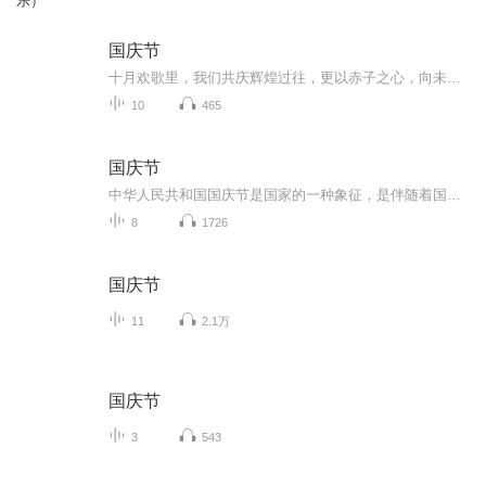
乐）
国庆节
十月欢歌里，我们共庆辉煌过往，更以赤子之心，向未来书写滚烫的誓言——这盛世，值得我们以热爱相拥。
10
465
国庆节
中华人民共和国国庆节是国家的一种象征，是伴随着国家的出现而出现的。让我们用诗歌朗诵歌颂祖国的繁荣富强，国泰民安。
8
1726
国庆节
11
2.1万
国庆节
3
543