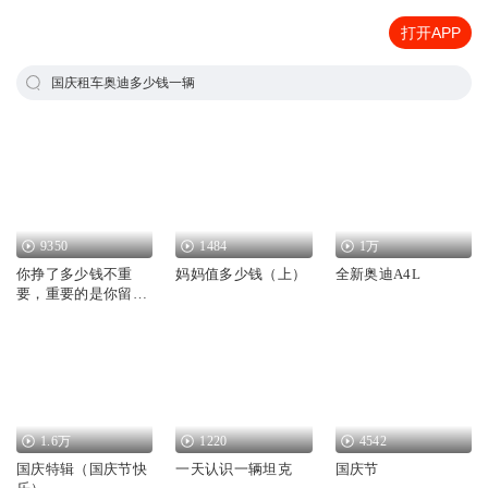
打开APP
国庆租车奥迪多少钱一辆
9350
1484
1万
你挣了多少钱不重
妈妈值多少钱（上）
全新奥迪A4L
要，重要的是你留下
多少钱
1.6万
1220
4542
国庆特辑（国庆节快
一天认识一辆坦克
国庆节