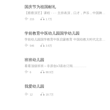
国庆节为祖国献礼
【蔡蔡演艺】课程﹣-﹣主持表演，口才，声乐，中国舞，民族舞。独特的小舞台，专业的录音棚，每一位同学都能成为优秀的小明星。独特的教学模式，轻松上课，快乐学习！知名主持人，舞蹈家，高级教师任职授课！江南总校：河沟街42号三楼 18545856430江北分校...
215
1.7万
学前教育中医幼儿园国学幼儿园
学前幼儿园国学教育中医启蒙教育 中国幼教大时代北京果雪儿原创在线学前教育直播频道推出的每天三分钟播报时间，聚焦火热中华优秀传统文化国学幼教信息内容方面：1、聚焦学前教育、幼儿园教育、家庭教育、国学教育、中医启蒙绘本阅读。2、面向幼儿园园长、...
546
3.9万
班班幼儿园
看看顶级班班～非原创x3喜欢订阅..............
6
88.9万
我爱幼儿园
12
18.7万