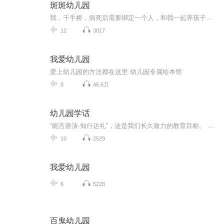
斑斑幼儿园
我，千手桥，病死后需要绑定一个人，和我一起养孩子，并纠正他们的坏习惯，以此弥补各个世界意识的遗憾。我希望这个人的内心充满了爱与和平。比如我那个傻大哥。然后helliphellip我绑定了一个黑长炸。那么问题来了mdashmdash怎么防止园长先生把熊孩子捶死...
12
3017
我爱幼儿园
爱上幼儿园的方法都在这里 幼儿园专属绘本馆
8
46.6万
幼儿园学话
“能言善演·知行达礼”，这是我们长久致力的教育目标。 我们努力把艺术教育和素质教育成功对接，我们用心把专业 教育和大众教育完美融合。 从1996年——创业之初，我们曾把口才教师拟作为“医生”、 “教练”和“导演”，并以此作为我们自己的工作方向和行业标准： 有那么多母语发音不准、口语表达不清的孩子需要“医生”； 有那么多天资聪慧的孩子如果经过专业“教练”的调教，就会举止 出众、仪态高雅；“孩子们都是天生的演员”，我们就是“导演”， 挖掘他们的天分，为孩子们在人生的舞台上有更多的精彩！ 就是我们现在做的，未来要做的，并且一直要做的事业！ 我们可能更了解孩子！我们可能找到了教育的真谛！我们知道 孩子需要什么，我们了解家长需要什么，我们也清楚能为社会奉献 什么！艺术是美好的，教育是高尚的，在我们这里你会看到孩子们 快乐地改变和提高。 如今，我们已经有了“全景纷呈教学法”、“习惯矫正教学法”、 “一气呵成教学法”；有了“艺素融合教育方略”；有了五大运作 体系；有了这套幼儿园专用系列教材；有了父母教育能力训练系列 教材；有了上至东北下至江南的上百家分校，将来我们还会有…… 为了孩子我们一直在努力！ 欢迎来亲自体验，并真诚相邀 —— 与我们同行！
10
2529
我爱幼儿园
6
5228
百鬼幼儿园