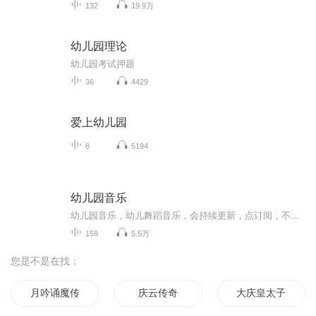
132
19.9万
幼儿园理论
幼儿园考试押题
36
4429
爱上幼儿园
8
5194
幼儿园音乐
幼儿园音乐，幼儿舞蹈音乐，会持续更新，点订阅，不迷路。音乐中以歌曲为主，也有少部分儿歌。适合0-6岁小朋友编舞，再大一点的孩子就不适合了。也可以用于幼儿园课程中使用。欢迎幼教专业的宝宝们关注！
159
5.5万
您是不是在找：
月吟诵魔传
庆云传奇
大庆皇太子