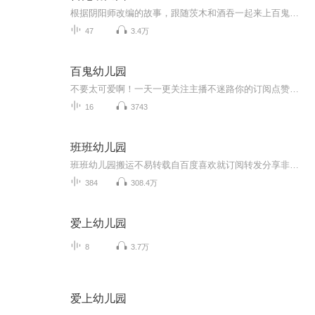
根据阴阳师改编的故事，跟随茨木和酒吞一起来上百鬼幼儿园吧！（目前已停更）
47
3.4万
百鬼幼儿园
不要太可爱啊！一天一更关注主播不迷路你的订阅点赞收藏评论是我创作的动力
16
3743
班班幼儿园
班班幼儿园搬运不易转载自百度喜欢就订阅转发分享非原创
384
308.4万
爱上幼儿园
8
3.7万
爱上幼儿园