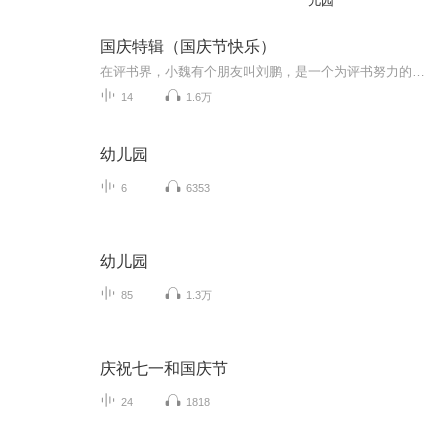
儿园
国庆特辑（国庆节快乐）
在评书界，小魏有个朋友叫刘鹏，是一个为评书努力的小伙子。在2021年国庆期间，他想弄个特辑，便烦劳我给他录个爱国题材的评书小段儿。这种事情，不是特殊情况，小魏一般不会拒绝，也就给其录了一个《鲁迅踢鬼》，等他传完，我再传到我的专辑里。另外，小...
14
1.6万
幼儿园
6
6353
幼儿园
85
1.3万
庆祝七一和国庆节
24
1818