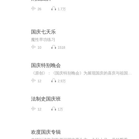
26
1.7万
国庆七天乐
魔性早功练习
10
1518
国庆特别晚会
《原创》：《国庆特别晚会》为展现国庆的喜庆与祖国的深情我将以具体的场景切入从清晨升旗的庄严到街头巷尾的欢庆到历史与当下的交融，用优美的笔触传递对祖国的热爱与自豪！用诗歌和情感美文形式，歌颂祖国的繁荣富强，祝人民幸福安康！
12
2.9万
法制史国庆班
12
1万
欢度国庆专辑