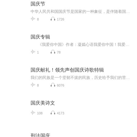
国庆节
中华人民共和国国庆节是国家的一种象征，是伴随着国家的出现而出现的。让我们用诗歌朗诵歌颂祖国的繁荣富强，国泰民安。
8
1726
国庆专辑
《我爱你中国》作者：凝嫣心语我爱你中国！我爱你春天蓬勃的秧苗；我爱你秋日金黄的硕果。我爱你中国！我爱你青松气质，我爱你红梅品格！我爱你家乡的甜蔗好像乳汁滋润着我的心窝。我爱你中国，我要把最美的歌儿献给你，我的母亲我的祖国。我爱你中国，我爱...
1
78
国庆献礼！领先声创国庆诗歌特辑
我们的民族是一个坚韧不拔的民族，历史给予我们的苦难都变成了闪着金光的勋章！我们的国家是一个龙腾虎跃的国家，那条巨龙正以不可阻挡之势崛起于神奇的东方！------------------------------------------------值此祖国70周年华诞之际，领先声创以诗歌向祖国献礼！用我们的声音、用我们的热血、用我们的灵魂诵读经典爱国篇章，歌颂我们的祖国！永远繁荣富强！
8
6076
国庆美诗文
108
4173
刑法国庆