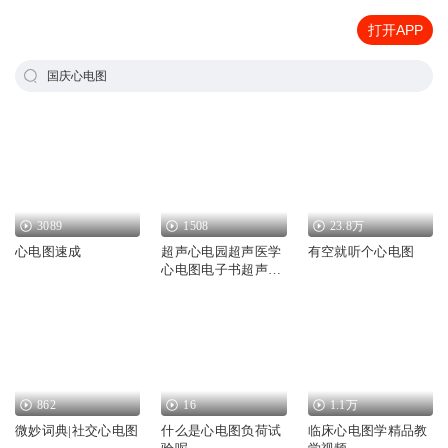
打开APP
国庆心电图
3089
1508
23.8万
心电图速成
超声心电园超声医学
有空就听个心电图
心电图电子书超声影
像心电图普
862
16
1.1万
微妙词典|社交心电图
什么是心电图负荷试
临床心电图学精品教