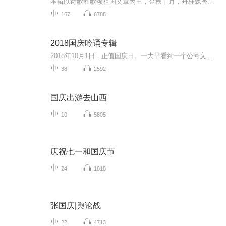
本辑以诗歌和歌颂祖国文章为主，金秋十月，丹桂飘香，在这个充满丰收喜悦的季节里，我们满怀激动和自豪，迎来了中华人民共和国76周年华诞。这不仅是一个庄重的纪念日，更是全体中华儿女共同欢庆的盛大的节日，承载着深厚的民族情感和历史意义.
167
6788
2018国庆吟诵专辑
2018年10月1日，正值国庆日。一大早看到一个公号文章，正是文天祥的《己卯十月一日至燕越五日罹狴犴有感而赋》。当然，彼十一非当今的十一。不过数字的巧合还是让人感触，今天拿来读一读，体味一番历史英杰的民族情怀，恰也当时。 根据诗题来看，这组诗是写于十月一日至十月五日之间，是文天祥被俘之后所作，这些诗作不仅有凛凛正气，更也能看的到他百端交集的复杂情感。另一首于右任先生的《望大陆》，微信公号有称《望乡》，一句“山之上国之殇”荡气回肠，一并兴起拿来读了一读。仓促间多有瑕疵...
38
2592
国庆出游去山西
10
5805
庆祝七一和国庆节
24
1818
张国庆|舆论战
22
4713