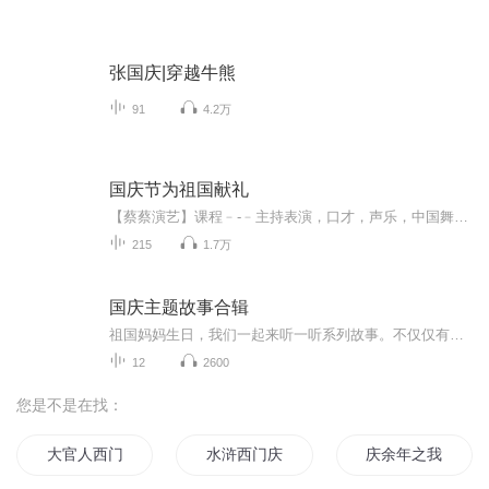
张国庆|穿越牛熊
91
4.2万
国庆节为祖国献礼
【蔡蔡演艺】课程﹣-﹣主持表演，口才，声乐，中国舞，民族舞。独特的小舞台，专业的录音棚，每一位同学都能成为优秀的小明星。独特的教学模式，轻松上课，快乐学习！知名主持人，舞蹈家，高级教师任职授课！江南总校：河沟街42号三楼 18545856430江北分校...
215
1.7万
国庆主题故事合辑
祖国妈妈生日，我们一起来听一听系列故事。不仅仅有《我的祖国》，还有红军故事，也有关于战争的故事，让大家体会到和平年代的不易。
12
2600
您是不是在找：
大官人西门庆
水浒西门庆
庆余年之我叫王启