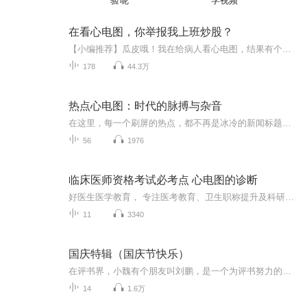
验呢
学视频
在看心电图，你举报我上班炒股？
【小编推荐】瓜皮哦！我在给病人看心电图，结果有个憨憨病人举报我上班炒股？作品简介：【飞卢小说网独家签约作品】瓜皮哦！我在给病人看心电图，结果有个憨憨病人举报我上班炒股？做手术要禁食，太饿受不了，我跟你说可以吃一点点，结果你去点了杯“一点...
178
44.3万
热点心电图：时代的脉搏与杂音
在这里，每一个刷屏的热点，都不再是冰冷的新闻标题。我们邀请事件中的“角色”们坐下来，泡一壶茶，展开一场跨越立场与标签的深度对谈。当热搜成为剧本，观点在此碰撞。我们精心选取最具讨论度的社会事件、文化现象或公众人物故事，将它们改编成一个个鲜...
56
1976
临床医师资格考试必考点 心电图的诊断
好医生医学教育， 专注医考教育、卫生职称提升及科研培训20年，拥有包括主任医师、医学博士等上百名合作医疗大咖授课老师及合作医学培训机构，拥有众多临床、中医、口腔、乡村、药师、护理、职称等医考方向精品学习课程资料；更多精品课程资料加微13716517...
11
3340
国庆特辑（国庆节快乐）
在评书界，小魏有个朋友叫刘鹏，是一个为评书努力的小伙子。在2021年国庆期间，他想弄个特辑，便烦劳我给他录个爱国题材的评书小段儿。这种事情，不是特殊情况，小魏一般不会拒绝，也就给其录了一个《鲁迅踢鬼》，等他传完，我再传到我的专辑里。另外，小...
14
1.6万