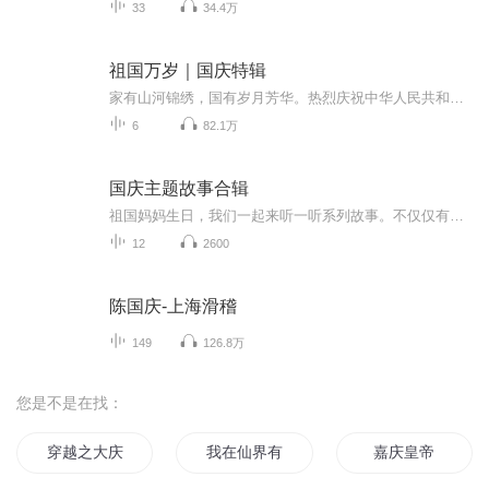
33
34.4万
祖国万岁｜国庆特辑
家有山河锦绣，国有岁月芳华。热烈庆祝中华人民共和国成立73周年！
6
82.1万
国庆主题故事合辑
祖国妈妈生日，我们一起来听一听系列故事。不仅仅有《我的祖国》，还有红军故事，也有关于战争的故事，让大家体会到和平年代的不易。
12
2600
陈国庆-上海滑稽
149
126.8万
您是不是在找：
穿越之大庆帝国
我在仙界有块地
嘉庆皇帝