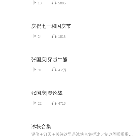
10
5805
庆祝七一和国庆节
24
1818
张国庆|穿越牛熊
91
4.2万
张国庆|舆论战
22
4713
冰块合集
评价＋订阅＋关注这里是冰块合集拆冰／制冰等啦啦啦啦啦啦啦啦啦啦啦