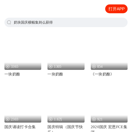
打开APP
奶块国庆横幅集则么获得
3365
1305
854
一块奶酪
一块奶酪
《一块奶酪》
2303
1.6万
921
国庆诵读打卡合集
国庆特辑（国庆节快
2020国庆 宏恩FCE集