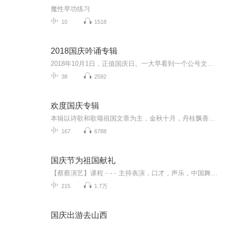
魔性早功练习
10
1518
2018国庆吟诵专辑
2018年10月1日，正值国庆日。一大早看到一个公号文章，正是文天祥的《己卯十月一日至燕越五日罹狴犴有感而赋》。当然，彼十一非当今的十一。不过数字的巧合还是让人感触，今天拿来读一读，体味一番历史英杰的民族情怀，恰也当时。 根据诗题来看，这组诗是写于十月一日至十月五日之间，是文天祥被俘之后所作，这些诗作不仅有凛凛正气，更也能看的到他百端交集的复杂情感。另一首于右任先生的《望大陆》，微信公号有称《望乡》，一句“山之上国之殇”荡气回肠，一并兴起拿来读了一读。仓促间多有瑕疵...
38
2592
欢度国庆专辑
本辑以诗歌和歌颂祖国文章为主，金秋十月，丹桂飘香，在这个充满丰收喜悦的季节里，我们满怀激动和自豪，迎来了中华人民共和国76周年华诞。这不仅是一个庄重的纪念日，更是全体中华儿女共同欢庆的盛大的节日，承载着深厚的民族情感和历史意义.
167
6788
国庆节为祖国献礼
【蔡蔡演艺】课程﹣-﹣主持表演，口才，声乐，中国舞，民族舞。独特的小舞台，专业的录音棚，每一位同学都能成为优秀的小明星。独特的教学模式，轻松上课，快乐学习！知名主持人，舞蹈家，高级教师任职授课！江南总校：河沟街42号三楼 18545856430江北分校...
215
1.7万
国庆出游去山西