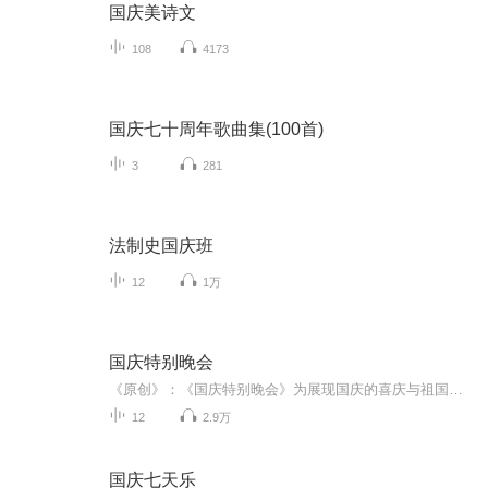
国庆美诗文
108
4173
国庆七十周年歌曲集(100首)
3
281
法制史国庆班
12
1万
国庆特别晚会
《原创》：《国庆特别晚会》为展现国庆的喜庆与祖国的深情我将以具体的场景切入从清晨升旗的庄严到街头巷尾的欢庆到历史与当下的交融，用优美的笔触传递对祖国的热爱与自豪！用诗歌和情感美文形式，歌颂祖国的繁荣富强，祝人民幸福安康！
12
2.9万
国庆七天乐