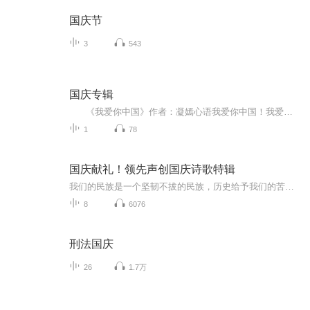
国庆节
3
543
国庆专辑
《我爱你中国》作者：凝嫣心语我爱你中国！我爱你春天蓬勃的秧苗；我爱你秋日金黄的硕果。我爱你中国！我爱你青松气质，我爱你红梅品格！我爱你家乡的甜蔗好像乳汁滋润着我的心窝。我爱你中国，我要把最美的歌儿献给你，我的母亲我的祖国。我爱你中国，我爱...
1
78
国庆献礼！领先声创国庆诗歌特辑
我们的民族是一个坚韧不拔的民族，历史给予我们的苦难都变成了闪着金光的勋章！我们的国家是一个龙腾虎跃的国家，那条巨龙正以不可阻挡之势崛起于神奇的东方！------------------------------------------------值此祖国70周年华诞之际，领先声创以诗歌向祖国献礼！用我们的声音、用我们的热血、用我们的灵魂诵读经典爱国篇章，歌颂我们的祖国！永远繁荣富强！
8
6076
刑法国庆
26
1.7万