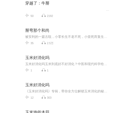
穿越了：牛掰
50
2192
掰弯那个和尚
被安利的一篇古耽，小零长生不老不死，小壹死而复生。读到现在，发现这篇文涵盖元素还真不少。有权谋，有朝堂，有江湖，有美人，还有专门坑害主角，想要弄死小零的系统君，开始期待后续发展了...
35
2.5万
玉米好消化吗
玉米好消化吗玉米到底好不好消化？中医和现代科学给出了意想不到的答案 最近某位明星在综艺里啃玉米的样子上了热搜，看那满足的表情，让人忍不住也想啃两口。但等等——您是不是也听说过"玉米吃多了不消化"、"玉米粒会原样排出"的江湖传闻？今天咱们就...
1
1
玉米好消化吗
《玉米好消化吗》专辑，带你全方位解锁玉米消化的秘密！10个免费音频，系统揭秘玉米消化全流程，从口腔到肠胃，一篇一篇带你飞！还有1个付费音频，深度剖析《玉米好消化吗》，10篇精华文章，组合成一篇，让你彻底搞懂玉米消化这件事！想不想知道玉米消化的...
12
303
玉米地的木符