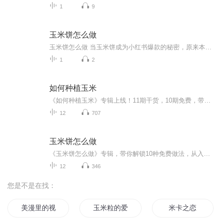
1
9
玉米饼怎么做
玉米饼怎么做 当玉米饼成为小红书爆款的秘密，原来本草纲目早写明白了 （开篇先来个免责声明：本文仅为饮食文化分享，不含任何医疗建议。本人只是玉米饼的狂热爱好者，不是老中医坐堂。若您有消化系统疾病，建议先咨询专业医师——毕竟玉米饼再香，也...
1
2
如何种植玉米
《如何种植玉米》专辑上线！11期干货，10期免费，带你解锁玉米种植秘籍。免费期内容系统覆盖种植全过程，付费期深度剖析，助你成为玉米种植大神。从选种到丰收，一步步教你玩转玉米种植。想学实用技能？这专辑不容错过！立即收听，开启你的玉米种植之旅！
12
707
玉米饼怎么做
《玉米饼怎么做》专辑，带你解锁10种免费做法，从入门到精通，手把手教你搞定！想深入了解？付费音频等你来解锁，10篇系统文章，让你成为玉米饼大师！别犹豫，快来学习吧！
12
346
您是不是在找：
美漫里的视频博主
玉米粒的爱情
米卡之恋