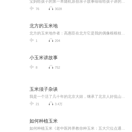
宝妈给孩子的第一本随机原创亲子故事嘻嘻给孩子讲的时候就试着录下来给更多孩子分享！每次被孩子缠着继续编故事的我，越来越有成就感，希望把快乐和我的奇思妙想玉米兔的旅程分享给很多孩子，正能量绘本，有爱有勇气还有如何战胜困难，爱心满满！
76
3028
北方的玉米地
北方的玉米地作者：高惠臣在北方它是我的偶像根根枝干是挺直的脊梁绿色的叶子被风一吹是无数的旗帜在飘扬长城内外黄河两岸青纱账内掀起过抗日地声浪倭寇被这无边的海洋淹没跪倒在了这片黑土地上黄皮肤的人近百年来第一次唱响了东方在北方它是我的信念为了...
1
204
小玉米讲故事
8
752
玉米须子杂谈
我是一个活了几十年的北京大妞，继承了北京人好侃山的优秀品质，对啥都有看法、看见啥都想聊两句，俗话说得好啊，该吃吃，该喝喝，遇事儿别往心里搁。心里有话就要说出来，来听听我都聊了点儿什么吧对了 我还是一个工作了十多年的化妆造型师，大大小小著名...
21
3.4万
如何种植玉米
如何种植玉米《老中医跨界教你种玉米：五大穴位点通丰收任督二脉》 各位乡亲父老注意了，今天坐诊的是"悬壶济田"张大夫——虽然我给人号脉还在见习期，但给土地把脉可是祖传手艺。最近发现某红书博主把玉米种成了"侏儒症"，实在看不下去，这就掏出祖传...