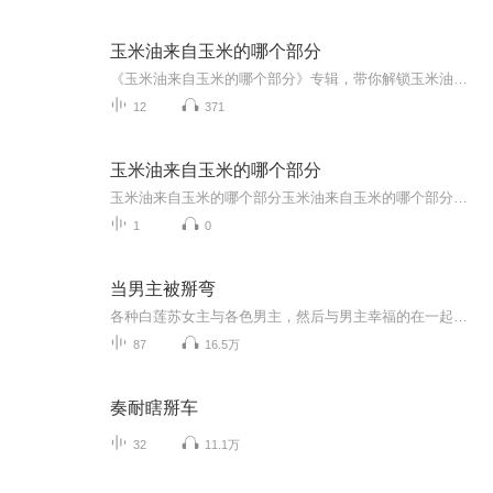
玉米油来自玉米的哪个部分
《玉米油来自玉米的哪个部分》专辑，带你解锁玉米油的神秘来源！11个音频，10个免费，1个付费，层层深入，让你彻底搞懂玉米油。免费音频系统讲解，付费音频深度剖析，满足你的好奇心。快来听一听，涨知识，不亏！
12
371
玉米油来自玉米的哪个部分
玉米油来自玉米的哪个部分玉米油来自玉米的哪个部分？这个问题看似简单，却让无数厨房小白在深夜对着玉米棒子陷入沉思。今天我们就来扒一扒这颗"黄金作物"的油藏密码，保证让你下次炒菜时看着油瓶都能笑出声来。要说玉米油的秘密基地，不得不提那个藏在玉...
1
0
当男主被掰弯
各种白莲苏女主与各色男主，然后与男主幸福的在一起。 每日不定数量更新
87
16.5万
奏耐瞎掰车
32
11.1万