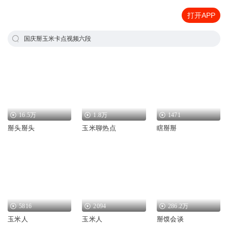
打开APP
国庆掰玉米卡点视频六段
16.5万
1.8万
1471
掰头掰头
玉米聊热点
瞎掰掰
5816
2094
286.2万
玉米人
玉米人
掰馍会谈