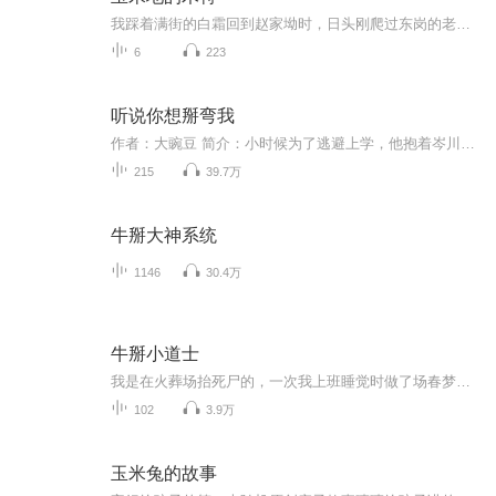
我踩着满街的白霜回到赵家坳时，日头刚爬过东岗的老槐树。土坯墙缝里嵌着枯草，被霜气冻得发脆，风一吹就簌簌往下掉渣。爷爷的老屋在村西头，院墙塌了半截，露出院里那棵歪脖子榆树，枝桠上挂着半串发黑的玉米，像风干的眼珠子。
6
223
听说你想掰弯我
作者：大豌豆 简介：小时候为了逃避上学，他抱着岑川毅的腿哭得上气不接下气：“你娶我好不好？”岑川毅垂眸淡淡道：“一，你今年只有八岁，不到法定结婚年龄，二，我们都是男的，三，就算是结婚了，你也得去上学。”重生归来。他站在娱乐圈巅峰，对着岑川毅轻笑：“一，我成年了，二，国家刚颁布了同性婚姻法，三，我已经毕业了。亲爱的，来谈个恋爱吗？ 注意：声音难听 小心进入
215
39.7万
牛掰大神系统
1146
30.4万
牛掰小道士
我是在火葬场抬死尸的，一次我上班睡觉时做了场春梦；醒后警察局送来具女尸，结果...... 冷艳孤傲，玲 珑娇小的美女警花；性感黑丝，制服的勾人护士。童子尿怎么保命？黑狗血有何用途？牛眼泪干嘛用的？鬼 到底是什么？为什么我们常人看不见鬼？糯米、灵符、桃木剑、八卦金阵、诛邪玉佩、茅山大印...... 九字真 言决：临、兵、斗、者、皆、阵、列、在、前、诛邪！ 男子进屋手握菜刀一边走向女子一边说道：“刘秘书啊刘秘书，你说你这是何苦呢。你死了又能怎样，还不是 被我睡了么？” “就算是你死了，我也要让你死无全尸！”男子走到了床边对着毫无反应的女子继续说道。说 完以后男子猛然的就举起手中的菜刀大喝了一声再见，对着女子的颈部就砍了下去。
102
3.9万
玉米兔的故事