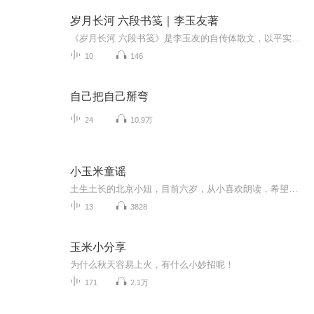
岁月长河 六段书笺｜李玉友著
《岁月长河 六段书笺》是李玉友的自传体散文，以平实细腻笔触，讲述从出生到退休后的人生经历，展现个人成长与中国社会从20世纪中叶到21世纪初的变迁。本书分为出生地和家族历史；个人成长经历；法律职业生涯；退休后的生活。这部作品不仅是个人自传，更是...
10
146
自己把自己掰弯
24
10.9万
小玉米童谣
土生土长的北京小妞，目前六岁，从小喜欢朗读，希望大家喜欢！
13
3828
玉米小分享
为什么秋天容易上火，有什么小妙招呢！
171
2.1万