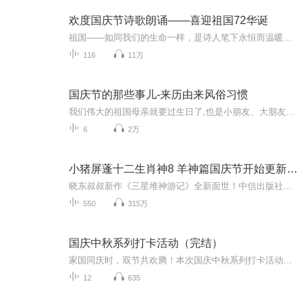
欢度国庆节诗歌朗诵——喜迎祖国72华诞
祖国——如同我们的生命一样，是诗人笔下永恒而温暖的主题。在祖国72周年华诞来临之际，特创建这个诗歌朗诵专辑，诵读经典爱国篇章，和大家一起歌颂祖国，向国庆的献礼！祝愿伟大的祖国繁荣富强，祝愿大家国庆节快乐，度过平安快乐的黄金周假期！
116
11万
国庆节的那些事儿-来历由来风俗习惯
我们伟大的祖国母亲就要过生日了,也是小朋友、大朋友们最喜欢的“国庆小长假”或说“黄金周”还有说”国庆7天乐”的，说法真是不一而足。那么“国庆节”是怎么来的？自古以来国庆节怎么庆贺？新中国国庆节的来历，以及新中国国庆节的庆贺方式又有哪些呢？ ...
6
2万
小猪屏蓬十二生肖神8 羊神篇国庆节开始更新啦！
晓东叔叔新作《三星堆神游记》全新面世！中信出版社出版！京东当当淘宝均有售！点蓝色字收听——《小猪屏蓬爆笑日记2024》《小猪屏蓬爆笑日记2》《小猪屏蓬爆笑日记1》让你笑得喘不上气！《我进故宫当富翁——小猪屏蓬故宫财商笔记》教你成为大富翁！《小...
550
315万
国庆中秋系列打卡活动（完结）
家国同庆时，双节共欢腾！本次国庆中秋系列打卡活动，邀你每日解锁多元演播精彩：以诗歌为笔，歌颂祖国山河壮阔与时代华章；清晨用温暖早安问候开启元气一天，深夜以温柔晚安声语卸下疲惫；更有风趣幽默的单口相声逗趣生活，经典耐品的评书细说古今故事。...
12
635