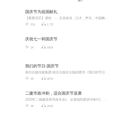
乐）
国庆节为祖国献礼
【蔡蔡演艺】课程﹣-﹣主持表演，口才，声乐，中国舞，民族舞。独特的小舞台，专业的录音棚，每一位同学都能成为优秀的小明星。独特的教学模式，轻松上课，快乐学习！知名主持人，舞蹈家，高级教师任职授课！江南总校：河沟街42号三楼 18545856430江北分校...
215
1.7万
庆祝七一和国庆节
24
1818
我们的节日-国庆节
南京出版传媒集团·南京出版社出版的图书《我们的节日》通过对中国节日文化和节日意义进行深度的挖掘，面向青少年群体构建独具特色的栏目内容，以此丰富春节、元宵节、清明节、端午节、七夕节、中秋节、重阳节等传统节日；六一节、教师节、国庆节等新兴节日的文化内涵和表现形式。促进青少年形成新的节日习俗，提升节日仪式感、认同感。音频作品由金陵朗读者联盟志愿者朗诵，南京音像出版社、金陵图书馆联合制作。
35
8076
二建市政冲刺，适合国庆节逆袭
2020年二级建造师市政专业1、从基础到密训冲刺V2、从精华课程到超压密押V3、0基础同步更新v4、持续更新到2020年考试V5、只要你跟着学让你一次稳拿证V6、渠道超压压题，超压三页纸等独家绝密压题!
36
2619