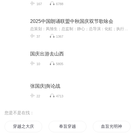
167
6788
2025中国朗诵联盟中秋国庆双节歌咏会
总策划：凤雏生；总监制：静心；总导演：化虹；执行总监：莺子；执行导演：橙夏；主持人：静心、化虹、橙夏
37
1367
国庆出游去山西
10
5805
张国庆|舆论战
22
4713
您是不是在找：
穿越之大庆帝国
奉旨穿越
血旨光明神谕