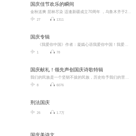
国庆佳节欢乐的瞬间
金秋送爽 层林尽染 适逢新疆成立70周年 ，乌鲁木齐于2025年9月23日迎来党中央和习大大带领的慰问团。新疆各族群众欢欣鼓舞，热烈欢迎。
27
1311
国庆专辑
《我爱你中国》作者：凝嫣心语我爱你中国！我爱你春天蓬勃的秧苗；我爱你秋日金黄的硕果。我爱你中国！我爱你青松气质，我爱你红梅品格！我爱你家乡的甜蔗好像乳汁滋润着我的心窝。我爱你中国，我要把最美的歌儿献给你，我的母亲我的祖国。我爱你中国，我爱...
1
78
国庆献礼！领先声创国庆诗歌特辑
我们的民族是一个坚韧不拔的民族，历史给予我们的苦难都变成了闪着金光的勋章！我们的国家是一个龙腾虎跃的国家，那条巨龙正以不可阻挡之势崛起于神奇的东方！------------------------------------------------值此祖国70周年华诞之际，领先声创以诗歌向祖国献礼！用我们的声音、用我们的热血、用我们的灵魂诵读经典爱国篇章，歌颂我们的祖国！永远繁荣富强！
8
6076
刑法国庆
26
1.7万
国庆美诗文