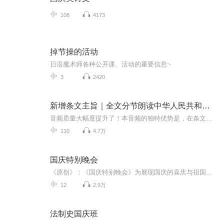
108
4173
掉节操的活动
日语魔术师各种公开课、活动的重要信息~
3
2420
新增条文主旨｜全文分节朗读中华人民共和国民法典
音频质量大幅度提升了！本音频的独特优势是，在条文内容前面增加了条文的主旨，以明确该条文的规范对象。这对于民法工作者或者曾学过民法者，具有独特优势。第一编 总则 第一章 基本规定...
110
4.7万
国庆特别晚会
《原创》：《国庆特别晚会》为展现国庆的喜庆与祖国的深情我将以具体的场景切入从清晨升旗的庄严到街头巷尾的欢庆到历史与当下的交融，用优美的笔触传递对祖国的热爱与自豪！用诗歌和情感美文形式，歌颂祖国的繁荣富强，祝人民幸福安康！
12
2.9万
法制史国庆班