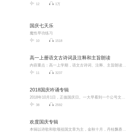
12
1万
国庆七天乐
魔性早功练习
10
1518
高一上册语文古诗词及注释和主旨朗读
内容重点：高一上学期，语文古诗词、注释、主旨朗读（磨耳朵专用）寄语：人本身可以成为聚光灯，我自己可以就是发光体
11
3237
2018国庆吟诵专辑
2018年10月1日，正值国庆日。一大早看到一个公号文章，正是文天祥的《己卯十月一日至燕越五日罹狴犴有感而赋》。当然，彼十一非当今的十一。不过数字的巧合还是让人感触，今天拿来读一读，体味一番历史英杰的民族情怀，恰也当时。 根据诗题来看，这组诗是写于十月一日至十月五日之间，是文天祥被俘之后所作，这些诗作不仅有凛凛正气，更也能看的到他百端交集的复杂情感。另一首于右任先生的《望大陆》，微信公号有称《望乡》，一句“山之上国之殇”荡气回肠，一并兴起拿来读了一读。仓促间多有瑕疵...
38
2592
欢度国庆专辑
本辑以诗歌和歌颂祖国文章为主，金秋十月，丹桂飘香，在这个充满丰收喜悦的季节里，我们满怀激动和自豪，迎来了中华人民共和国76周年华诞。这不仅是一个庄重的纪念日，更是全体中华儿女共同欢庆的盛大的节日，承载着深厚的民族情感和历史意义.