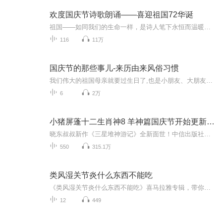
欢度国庆节诗歌朗诵——喜迎祖国72华诞
祖国——如同我们的生命一样，是诗人笔下永恒而温暖的主题。在祖国72周年华诞来临之际，特创建这个诗歌朗诵专辑，诵读经典爱国篇章，和大家一起歌颂祖国，向国庆的献礼！祝愿伟大的祖国繁荣富强，祝愿大家国庆节快乐，度过平安快乐的黄金周假期！
116
11万
国庆节的那些事儿-来历由来风俗习惯
我们伟大的祖国母亲就要过生日了,也是小朋友、大朋友们最喜欢的“国庆小长假”或说“黄金周”还有说”国庆7天乐”的，说法真是不一而足。那么“国庆节”是怎么来的？自古以来国庆节怎么庆贺？新中国国庆节的来历，以及新中国国庆节的庆贺方式又有哪些呢？ ...
6
2万
小猪屏蓬十二生肖神8 羊神篇国庆节开始更新啦！
晓东叔叔新作《三星堆神游记》全新面世！中信出版社出版！京东当当淘宝均有售！点蓝色字收听——《小猪屏蓬爆笑日记2024》《小猪屏蓬爆笑日记2》《小猪屏蓬爆笑日记1》让你笑得喘不上气！《我进故宫当富翁——小猪屏蓬故宫财商笔记》教你成为大富翁！《小...
550
315.1万
类风湿关节炎什么东西不能吃
《类风湿关节炎什么东西不能吃》喜马拉雅专辑，带你全面了解类风湿关节炎饮食禁忌！11个音频，免费内容涵盖10个饮食禁忌要点，系统性强，实用性强。更有1个付费音频，深入分析类风湿关节炎饮食禁忌，10篇系统文章，助你科学饮食，远离疾病困扰！快来收听，...
12
449