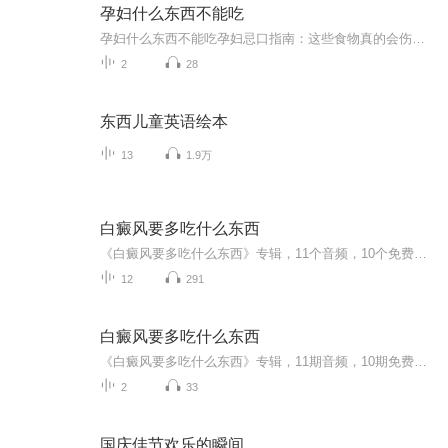
孕妇什么东西不能吃
孕妇什么东西不能吃孕妇忌口指南：这些食物真的会伤胎！老中医帮你避雷 怀了娃就像揣着个金疙瘩，吃啥喝啥都得打起十二分精神。网上那些"孕妇不能吃螃蟹会横着生""不能吃酱油孩子会变黑"的谣言早该扫进垃圾桶，但有些忌口真不是闹着玩的！今天咱们就用...
2
28
东西儿童英语绘本
13
1.9万
白癜风要多吃什么东西
《白癜风要多吃什么东西》专辑，11个音频，10个免费，带你吃对食物，科学管理白癜风。免费音频系统讲解饮食要点，付费音频深度解析，吃出健康好气色。别再瞎吃了，快来get正确饮食方案，一起向白斑说拜拜！
12
291
白癜风要多吃什么东西
《白癜风要多吃什么东西》专辑，11期音频，10期免费，带你吃对食物，科学应对白癜风。免费期系统讲解10种关键食物，付费期深度剖析，吃出健康好状态。别再瞎补了，快来get正确饮食指南，一起打卡健康生活！
2
33
国庆佳节欢乐的瞬间