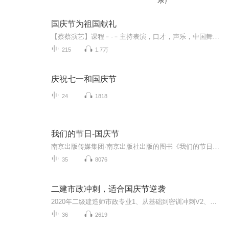
乐）
国庆节为祖国献礼
【蔡蔡演艺】课程﹣-﹣主持表演，口才，声乐，中国舞，民族舞。独特的小舞台，专业的录音棚，每一位同学都能成为优秀的小明星。独特的教学模式，轻松上课，快乐学习！知名主持人，舞蹈家，高级教师任职授课！江南总校：河沟街42号三楼 18545856430江北分校...
215
1.7万
庆祝七一和国庆节
24
1818
我们的节日-国庆节
南京出版传媒集团·南京出版社出版的图书《我们的节日》通过对中国节日文化和节日意义进行深度的挖掘，面向青少年群体构建独具特色的栏目内容，以此丰富春节、元宵节、清明节、端午节、七夕节、中秋节、重阳节等传统节日；六一节、教师节、国庆节等新兴节日的文化内涵和表现形式。促进青少年形成新的节日习俗，提升节日仪式感、认同感。音频作品由金陵朗读者联盟志愿者朗诵，南京音像出版社、金陵图书馆联合制作。
35
8076
二建市政冲刺，适合国庆节逆袭
2020年二级建造师市政专业1、从基础到密训冲刺V2、从精华课程到超压密押V3、0基础同步更新v4、持续更新到2020年考试V5、只要你跟着学让你一次稳拿证V6、渠道超压压题，超压三页纸等独家绝密压题!
36
2619