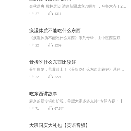
金秋送爽 层林尽染 适逢新疆成立70周年 ，乌鲁木齐于2025年9月23日迎来党中央和习大大带领的慰问团。新疆各族群众欢欣鼓舞，热烈欢迎。
27
1311
痰湿体质不能吃什么东西
《痰湿体质不能吃什么东西》系列专辑，由中医西医双料高手、健康管理师、电子书写作达人倾情打造！专为痰湿体质人群量身定制，揭秘痰湿体质饮食禁忌，告别湿气困扰。轻松get健康饮食秘籍，告别油腻，拥抱轻盈生活！痰湿体质 健康饮食 电子书推荐
22
1209
骨折吃什么东西比较好
骨折康复，营养跟上！《骨折吃什么东西比较好》系列专辑，中医西医结合，营养师认证，专业电子书作者带你轻松了解骨折恢复期饮食攻略。骨折后吃什么？怎么吃？看这一系列，让你骨折恢复快人一步！骨折康复 营养饮食 电子书推荐
22
2221
吃东西讲故事
霖奈的新专辑出炉啦，希望大家多多支持~专辑内容：【声控】吃东西讲小故事/沉浸式吃东西不定期更新(不会太慢也不会太快，因为猪波实在没时间)
71
67.8万
大班国庆大礼包【英语音频】