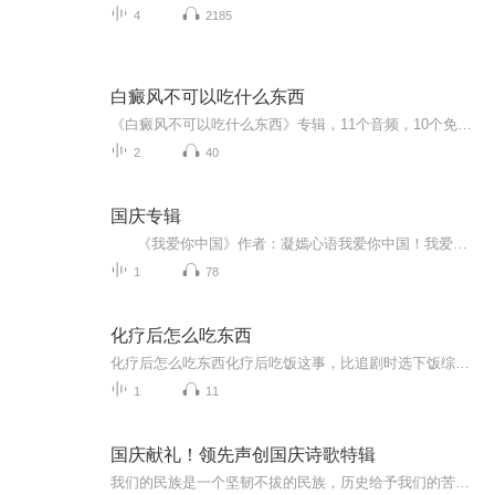
4
2185
白癜风不可以吃什么东西
《白癜风不可以吃什么东西》专辑，11个音频，10个免费，1个付费，带你科学饮食，远离白癜风烦恼。免费音频系统讲解10类忌口食物，付费音频深入剖析，10篇精华文章组合，全方位守护你的健康。别再瞎吃了，快来听听，让你的皮肤重回光彩！
2
40
国庆专辑
《我爱你中国》作者：凝嫣心语我爱你中国！我爱你春天蓬勃的秧苗；我爱你秋日金黄的硕果。我爱你中国！我爱你青松气质，我爱你红梅品格！我爱你家乡的甜蔗好像乳汁滋润着我的心窝。我爱你中国，我要把最美的歌儿献给你，我的母亲我的祖国。我爱你中国，我爱...
1
78
化疗后怎么吃东西
化疗后怎么吃东西化疗后吃饭这事，比追剧时选下饭综艺还难搞 化疗后的饭桌就像被雷神锤过的战场——吃啥都想吐，闻啥都反胃，嘴里像含了块生锈的铁皮。别慌，这套中医食养方案能让你吃得下、吃得对，咱们用老祖宗的智慧把化疗丢的元气一点一点吃回来！...
1
11
国庆献礼！领先声创国庆诗歌特辑
我们的民族是一个坚韧不拔的民族，历史给予我们的苦难都变成了闪着金光的勋章！我们的国家是一个龙腾虎跃的国家，那条巨龙正以不可阻挡之势崛起于神奇的东方！------------------------------------------------值此祖国70周年华诞之际，领先声创以诗歌向祖国献礼！用我们的声音、用我们的热血、用我们的灵魂诵读经典爱国篇章，歌颂我们的祖国！永远繁荣富强！