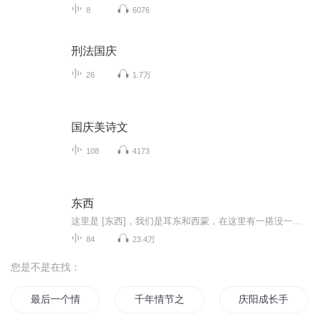
8
6076
刑法国庆
26
1.7万
国庆美诗文
108
4173
东西
这里是 [东西]，我们是耳东和西蒙，在这里有一搭没一搭的 聊点儿东西。有可能聊了很多东西，也有可能聊不出东西。但是无论如何总而言之 感谢陪伴。
84
23.4万
您是不是在找：
最后一个情人节
千年情节之三生三世
庆阳成长手札