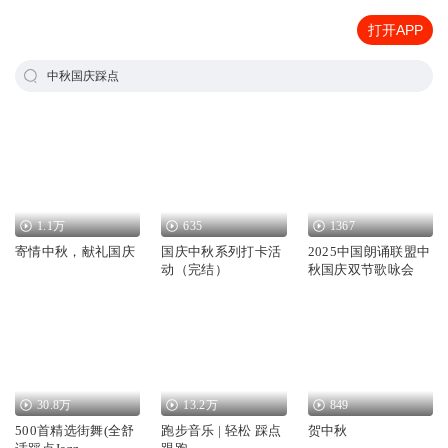
打开APP
中秋国庆踩点
1.1万
635
1367
寄情中秋，献礼国庆
国庆中秋系列打卡活
2025中国朗诵联盟中
动（完结）
秋国庆双节歌咏会
30.8万
13.2万
849
500首精选街舞(全舒
跑步音乐 | 轻松 踩点
贺中秋