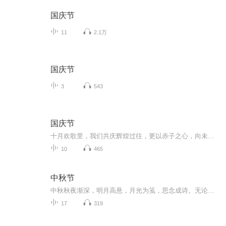
国庆节
11
2.1万
国庆节
3
543
国庆节
十月欢歌里，我们共庆辉煌过往，更以赤子之心，向未来书写滚烫的誓言——这盛世，值得我们以热爱相拥。
10
465
中秋节
中秋秋夜渐深，明月高悬，月光为笺，思念成诗。无论天涯咫尺，此刻共沐清辉，团圆与守望，都化作心底最暖的灯火。
17
319