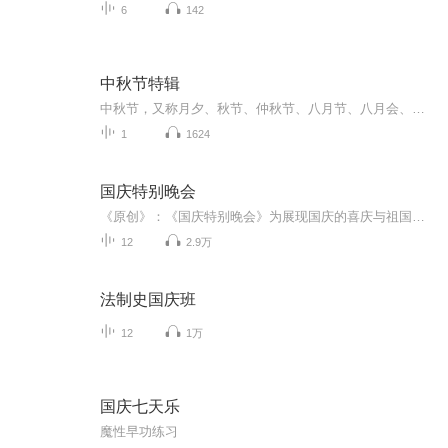
6
142
中秋节特辑
中秋节，又称月夕、秋节、仲秋节、八月节、八月会、追月节、玩月节、拜月节、女儿节或团圆节，是流行于中国众多民族与汉字文化圈诸国的传统文化节日，时在农历八月十五；因其恰值三秋之半，故名，也有些地方将中秋节定在八月十六。[1-2] 中秋节始于唐朝...
1
1624
国庆特别晚会
《原创》：《国庆特别晚会》为展现国庆的喜庆与祖国的深情我将以具体的场景切入从清晨升旗的庄严到街头巷尾的欢庆到历史与当下的交融，用优美的笔触传递对祖国的热爱与自豪！用诗歌和情感美文形式，歌颂祖国的繁荣富强，祝人民幸福安康！
12
2.9万
法制史国庆班
12
1万
国庆七天乐
魔性早功练习