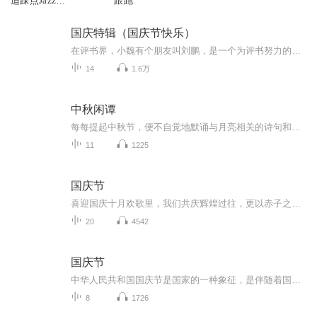
适踩点Jazz
跟跑
waacking)
国庆特辑（国庆节快乐）
在评书界，小魏有个朋友叫刘鹏，是一个为评书努力的小伙子。在2021年国庆期间，他想弄个特辑，便烦劳我给他录个爱国题材的评书小段儿。这种事情，不是特殊情况，小魏一般不会拒绝，也就给其录了一个《鲁迅踢鬼》，等他传完，我再传到我的专辑里。另外，小...
14
1.6万
中秋闲谭
每每提起中秋节，便不自觉地默诵与月亮相关的诗句和故事来，因为中秋节里还有一个与月亮相关的美丽的传说呢！ 美丽的嫦娥姑娘和可爱的小玉兔就在月亮的广寒宫里住着，特别是在中秋节这天晚上，当一轮满月悄悄的挂在天边时，在广寒宫里、美丽的嫦娥姑娘抱着可爱的小玉兔就开活动起来，当我们与家人一起围聚在丰盛的晚餐桌旁、吃着丰盛的水果和共享月饼美食、不经意间抬头仰望天上的满月时，有眼亮的小朋友就会大叫起来：”哦，天哪，我看到月亮里面的嫦娥姐姐了，她还抱着个可爱的小兔兔和大家打招呼呢“！..… 中秋的传说和故事、闲谭古今梦落花，一起嗨聊吧...
11
1225
国庆节
喜迎国庆十月欢歌里，我们共庆辉煌过往，更以赤子之心，向未来书写滚烫的誓言——这盛世，值得我们以热爱相拥。
20
4542
国庆节
中华人民共和国国庆节是国家的一种象征，是伴随着国家的出现而出现的。让我们用诗歌朗诵歌颂祖国的繁荣富强，国泰民安。
8
1726