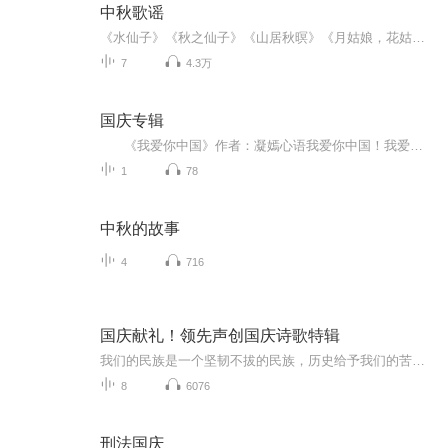
中秋歌谣
《水仙子》《秋之仙子》《山居秋暝》《月姑娘，花姑娘》《月儿圆圆》《秋风吹吹》
7
4.3万
国庆专辑
《我爱你中国》作者：凝嫣心语我爱你中国！我爱你春天蓬勃的秧苗；我爱你秋日金黄的硕果。我爱你中国！我爱你青松气质，我爱你红梅品格！我爱你家乡的甜蔗好像乳汁滋润着我的心窝。我爱你中国，我要把最美的歌儿献给你，我的母亲我的祖国。我爱你中国，我爱...
1
78
中秋的故事
4
716
国庆献礼！领先声创国庆诗歌特辑
我们的民族是一个坚韧不拔的民族，历史给予我们的苦难都变成了闪着金光的勋章！我们的国家是一个龙腾虎跃的国家，那条巨龙正以不可阻挡之势崛起于神奇的东方！------------------------------------------------值此祖国70周年华诞之际，领先声创以诗歌向祖国献礼！用我们的声音、用我们的热血、用我们的灵魂诵读经典爱国篇章，歌颂我们的祖国！永远繁荣富强！
8
6076
刑法国庆