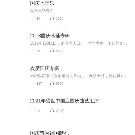
国庆七天乐
魔性早功练习
10
1518
2018国庆吟诵专辑
2018年10月1日，正值国庆日。一大早看到一个公号文章，正是文天祥的《己卯十月一日至燕越五日罹狴犴有感而赋》。当然，彼十一非当今的十一。不过数字的巧合还是让人感触，今天拿来读一读，体味一番历史英杰的民族情怀，恰也当时。 根据诗题来看，这组诗是写于十月一日至十月五日之间，是文天祥被俘之后所作，这些诗作不仅有凛凛正气，更也能看的到他百端交集的复杂情感。另一首于右任先生的《望大陆》，微信公号有称《望乡》，一句“山之上国之殇”荡气回肠，一并兴起拿来读了一读。仓促间多有瑕疵...
38
2592
欢度国庆专辑
本辑以诗歌和歌颂祖国文章为主，金秋十月，丹桂飘香，在这个充满丰收喜悦的季节里，我们满怀激动和自豪，迎来了中华人民共和国76周年华诞。这不仅是一个庄重的纪念日，更是全体中华儿女共同欢庆的盛大的节日，承载着深厚的民族情感和历史意义.
167
6788
2021年盛世中国迎国庆曲艺汇演
63
2.1万
国庆节为祖国献礼