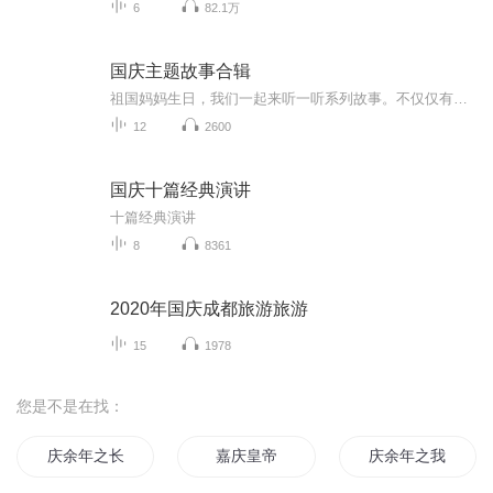
6
82.1万
国庆主题故事合辑
祖国妈妈生日，我们一起来听一听系列故事。不仅仅有《我的祖国》，还有红军故事，也有关于战争的故事，让大家体会到和平年代的不易。
12
2600
国庆十篇经典演讲
十篇经典演讲
8
8361
2020年国庆成都旅游旅游
15
1978
您是不是在找：
庆余年之长歌行
嘉庆皇帝
庆余年之我叫王启