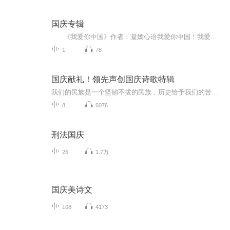
国庆专辑
《我爱你中国》作者：凝嫣心语我爱你中国！我爱你春天蓬勃的秧苗；我爱你秋日金黄的硕果。我爱你中国！我爱你青松气质，我爱你红梅品格！我爱你家乡的甜蔗好像乳汁滋润着我的心窝。我爱你中国，我要把最美的歌儿献给你，我的母亲我的祖国。我爱你中国，我爱...
1
78
国庆献礼！领先声创国庆诗歌特辑
我们的民族是一个坚韧不拔的民族，历史给予我们的苦难都变成了闪着金光的勋章！我们的国家是一个龙腾虎跃的国家，那条巨龙正以不可阻挡之势崛起于神奇的东方！------------------------------------------------值此祖国70周年华诞之际，领先声创以诗歌向祖国献礼！用我们的声音、用我们的热血、用我们的灵魂诵读经典爱国篇章，歌颂我们的祖国！永远繁荣富强！
8
6076
刑法国庆
26
1.7万
国庆美诗文
108
4173