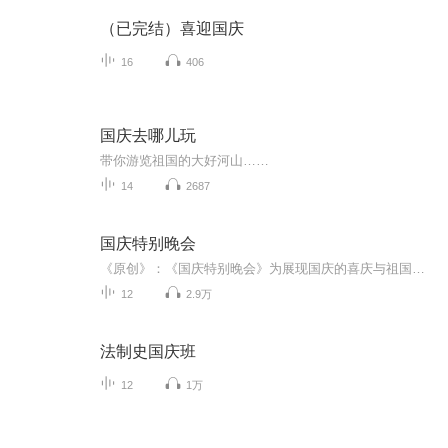
（已完结）喜迎国庆
16
406
国庆去哪儿玩
带你游览祖国的大好河山……
14
2687
国庆特别晚会
《原创》：《国庆特别晚会》为展现国庆的喜庆与祖国的深情我将以具体的场景切入从清晨升旗的庄严到街头巷尾的欢庆到历史与当下的交融，用优美的笔触传递对祖国的热爱与自豪！用诗歌和情感美文形式，歌颂祖国的繁荣富强，祝人民幸福安康！
12
2.9万
法制史国庆班
12
1万