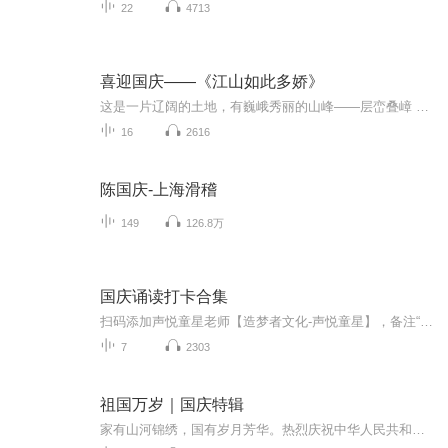
22
4713
喜迎国庆——《江山如此多娇》
这是一片辽阔的土地，有巍峨秀丽的山峰——层峦叠嶂 ；这是一片广袤的土地，有奔流不息的江河——百折不回 ；这是一片富饶的土地，有波涛澎湃的大海——深邃无垠； 这是一片神奇的土地，千年运河、万里长城 。江山如此多娇，文明如此灿烂！这是我的祖国，瞰祖国大好河山，品中华人文之美！
16
2616
陈国庆-上海滑稽
149
126.8万
国庆诵读打卡合集
扫码添加声悦童星老师【造梦者文化-声悦童星】，备注“诵读打卡”报名，已添加好友的，直接发送“诵读打卡”报名，报名成功后进入社群。
7
2303
祖国万岁｜国庆特辑
家有山河锦绣，国有岁月芳华。热烈庆祝中华人民共和国成立73周年！