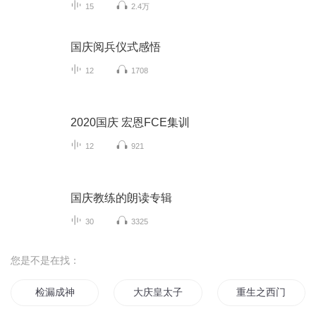
15
2.4万
国庆阅兵仪式感悟
12
1708
2020国庆 宏恩FCE集训
12
921
国庆教练的朗读专辑
30
3325
您是不是在找：
检漏成神
大庆皇太子
重生之西门庆