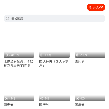
打开APP
安检国庆
250.1万
1.6万
2.1万
让你当安检员，你把
国庆特辑（国庆节快
国庆节
核弹搜出来了|直播&
乐）
爆笑
4542
543
465
国庆节
国庆节
国庆节