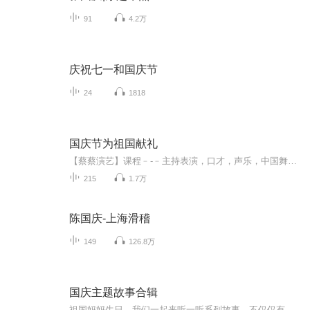
91
4.2万
庆祝七一和国庆节
24
1818
国庆节为祖国献礼
【蔡蔡演艺】课程﹣-﹣主持表演，口才，声乐，中国舞，民族舞。独特的小舞台，专业的录音棚，每一位同学都能成为优秀的小明星。独特的教学模式，轻松上课，快乐学习！知名主持人，舞蹈家，高级教师任职授课！江南总校：河沟街42号三楼 18545856430江北分校...
215
1.7万
陈国庆-上海滑稽
149
126.8万
国庆主题故事合辑
祖国妈妈生日，我们一起来听一听系列故事。不仅仅有《我的祖国》，还有红军故事，也有关于战争的故事，让大家体会到和平年代的不易。