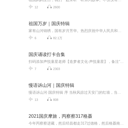
12
2600
祖国万岁｜国庆特辑
家有山河锦绣，国有岁月芳华。热烈庆祝中华人民共和国成立73周年！
6
82.1万
国庆诵读打卡合集
扫码添加声悦童星老师【造梦者文化-声悦童星】，备注“诵读打卡”报名，已添加好友的，直接发送“诵读打卡”报名，报名成功后进入社群。
7
2303
慢语诉山河｜国庆特辑
慢语诉山河·国庆特辑 序 当秋风掠过天安门的红墙，当桂香漫过万里长江的碧波，我总愿慢下脚步，以声为笔，轻轻描摹这山河的模样。 不必追赶喧嚣的潮，也无需堆砌华丽的词——这一辑里，每一段朗诵都是心底的低语：是对着塞北草原的星子说“国泰”，是向着...
13
808
2021国庆摩旅，丙察察317格聂
今年丙察察进藏，然后经昌都走317过德格，然后格聂南线，最后沙溪古镇收尾。