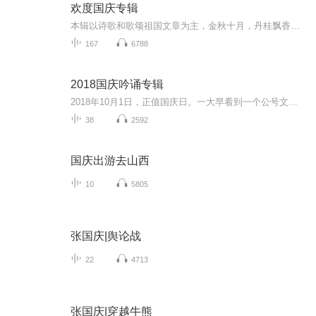
欢度国庆专辑
本辑以诗歌和歌颂祖国文章为主，金秋十月，丹桂飘香，在这个充满丰收喜悦的季节里，我们满怀激动和自豪，迎来了中华人民共和国76周年华诞。这不仅是一个庄重的纪念日，更是全体中华儿女共同欢庆的盛大的节日，承载着深厚的民族情感和历史意义.
167
6788
2018国庆吟诵专辑
2018年10月1日，正值国庆日。一大早看到一个公号文章，正是文天祥的《己卯十月一日至燕越五日罹狴犴有感而赋》。当然，彼十一非当今的十一。不过数字的巧合还是让人感触，今天拿来读一读，体味一番历史英杰的民族情怀，恰也当时。 根据诗题来看，这组诗是写于十月一日至十月五日之间，是文天祥被俘之后所作，这些诗作不仅有凛凛正气，更也能看的到他百端交集的复杂情感。另一首于右任先生的《望大陆》，微信公号有称《望乡》，一句“山之上国之殇”荡气回肠，一并兴起拿来读了一读。仓促间多有瑕疵...
38
2592
国庆出游去山西
10
5805
张国庆|舆论战
22
4713
张国庆|穿越牛熊