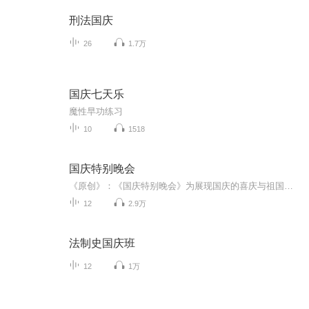
刑法国庆
26
1.7万
国庆七天乐
魔性早功练习
10
1518
国庆特别晚会
《原创》：《国庆特别晚会》为展现国庆的喜庆与祖国的深情我将以具体的场景切入从清晨升旗的庄严到街头巷尾的欢庆到历史与当下的交融，用优美的笔触传递对祖国的热爱与自豪！用诗歌和情感美文形式，歌颂祖国的繁荣富强，祝人民幸福安康！
12
2.9万
法制史国庆班
12
1万