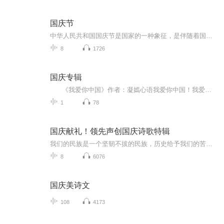
国庆节
中华人民共和国国庆节是国家的一种象征，是伴随着国家的出现而出现的。让我们用诗歌朗诵歌颂祖国的繁荣富强，国泰民安。
8
1726
国庆专辑
《我爱你中国》作者：凝嫣心语我爱你中国！我爱你春天蓬勃的秧苗；我爱你秋日金黄的硕果。我爱你中国！我爱你青松气质，我爱你红梅品格！我爱你家乡的甜蔗好像乳汁滋润着我的心窝。我爱你中国，我要把最美的歌儿献给你，我的母亲我的祖国。我爱你中国，我爱...
1
78
国庆献礼！领先声创国庆诗歌特辑
我们的民族是一个坚韧不拔的民族，历史给予我们的苦难都变成了闪着金光的勋章！我们的国家是一个龙腾虎跃的国家，那条巨龙正以不可阻挡之势崛起于神奇的东方！------------------------------------------------值此祖国70周年华诞之际，领先声创以诗歌向祖国献礼！用我们的声音、用我们的热血、用我们的灵魂诵读经典爱国篇章，歌颂我们的祖国！永远繁荣富强！
8
6076
国庆美诗文
108
4173