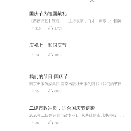
乐）
国庆节为祖国献礼
【蔡蔡演艺】课程﹣-﹣主持表演，口才，声乐，中国舞，民族舞。独特的小舞台，专业的录音棚，每一位同学都能成为优秀的小明星。独特的教学模式，轻松上课，快乐学习！知名主持人，舞蹈家，高级教师任职授课！江南总校：河沟街42号三楼 18545856430江北分校...
215
1.7万
庆祝七一和国庆节
24
1818
我们的节日-国庆节
南京出版传媒集团·南京出版社出版的图书《我们的节日》通过对中国节日文化和节日意义进行深度的挖掘，面向青少年群体构建独具特色的栏目内容，以此丰富春节、元宵节、清明节、端午节、七夕节、中秋节、重阳节等传统节日；六一节、教师节、国庆节等新兴节日的文化内涵和表现形式。促进青少年形成新的节日习俗，提升节日仪式感、认同感。音频作品由金陵朗读者联盟志愿者朗诵，南京音像出版社、金陵图书馆联合制作。
35
8076
二建市政冲刺，适合国庆节逆袭
2020年二级建造师市政专业1、从基础到密训冲刺V2、从精华课程到超压密押V3、0基础同步更新v4、持续更新到2020年考试V5、只要你跟着学让你一次稳拿证V6、渠道超压压题，超压三页纸等独家绝密压题!
36
2619