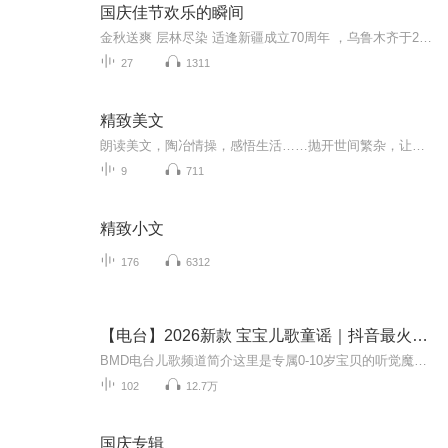
国庆佳节欢乐的瞬间
金秋送爽 层林尽染 适逢新疆成立70周年 ，乌鲁木齐于2025年9月23日迎来党中央和习大大带领的慰问团。新疆各族群众欢欣鼓舞，热烈欢迎。
27
1311
精致美文
朗读美文，陶冶情操，感悟生活……抛开世间繁杂，让朗读成为一种享受……愿和所有朋友一起朗读与成长……
9
711
精致小文
176
6312
【电台】2026新款 宝宝儿歌童谣｜抖音最火热歌榜
BMD电台儿歌频道简介这里是专属0-10岁宝贝的听觉魔法乐园，也是连接亲子时光的温暖纽带。BMD电台儿歌频道以“用旋律守护童真，用陪伴点亮成长”为核心，精选全球优质儿歌资源，涵盖经典童谣、原创律动、双语启蒙、古诗新唱等多元内容，既有治愈心灵的轻柔...
102
12.7万
国庆专辑