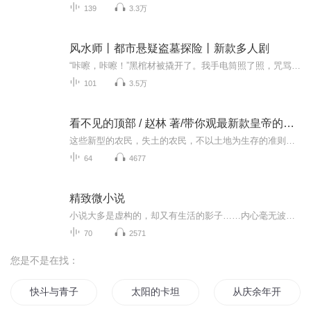
139
3.3万
风水师丨都市悬疑盗墓探险丨新款多人剧
“咔嚓，咔嚓！”黑棺材被撬开了。我手电筒照了照，咒骂一句，“该死的！怎么里面还是一副棺材？”大林拍拍我的肩膀笑着说，“你外行了吧！我叫张鑫叶城住，祖上富庶是大户。怎奈家道败了落，父母双亡遭变故。兜里没钱真是苦，窗户都快拿纸糊。学业无成工...
101
3.5万
看不见的顶部 / 赵林 著/带你观最新款皇帝的新衣
这些新型的农民，失土的农民，不以土地为生存的准则。他们或她们用新的方式，在虚无缥缈的空中建造金字塔，用数以万万计的双手托起了这个金碧辉煌的塔，数以万万双的眼睛都仰望着塔的那个最高的顶部。作者 ：赵林 主播：七品答应 欢迎 收听 订阅 ...
64
4677
精致微小说
小说大多是虚构的，却又有生活的影子……内心毫无波澜，甚至有点想吃，炸鸡、豆腐、麻辣烫、酸辣粉、瘦肉丸、巧克力、布丁、泡菜、烤肉、盖浇饭、手抓饼、面筋、鸭脖……
70
2571
您是不是在找：
快斗与青子的情人节
太阳的卡坦精
从庆余年开始打卡