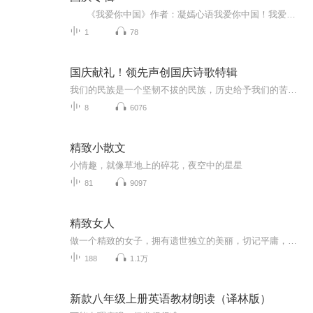
《我爱你中国》作者：凝嫣心语我爱你中国！我爱你春天蓬勃的秧苗；我爱你秋日金黄的硕果。我爱你中国！我爱你青松气质，我爱你红梅品格！我爱你家乡的甜蔗好像乳汁滋润着我的心窝。我爱你中国，我要把最美的歌儿献给你，我的母亲我的祖国。我爱你中国，我爱...
1
78
国庆献礼！领先声创国庆诗歌特辑
我们的民族是一个坚韧不拔的民族，历史给予我们的苦难都变成了闪着金光的勋章！我们的国家是一个龙腾虎跃的国家，那条巨龙正以不可阻挡之势崛起于神奇的东方！------------------------------------------------值此祖国70周年华诞之际，领先声创以诗歌向祖国献礼！用我们的声音、用我们的热血、用我们的灵魂诵读经典爱国篇章，歌颂我们的祖国！永远繁荣富强！
8
6076
精致小散文
小情趣，就像草地上的碎花，夜空中的星星
81
9097
精致女人
做一个精致的女子，拥有遗世独立的美丽，切记平庸，切忌无才，切记自卑。美丽的女人，不一定是精致的，但精致的女人一定是美丽。精致的面容、精致的心，你才能得到精致的爱。
188
1.1万
新款八年级上册英语教材朗读（译林版）