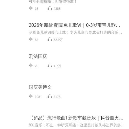
可能有瑕疵哦！但发得很准！
16
4385
2026年新款 萌豆兔儿歌Ⅵ｜0-3岁宝宝儿歌专辑
萌豆兔儿歌Ⅵ暖心上线！专为儿童心灵成长打造的音乐绘本。用轻柔旋律编织勇气，用童趣歌词滋养内心。每一首歌都是一次温柔的鼓励，陪伴孩子直面胆怯、学会接纳自我。在欢快的节奏里建立自信，在治愈的音符中收获力量。让萌豆兔成为孩子成长路上的心灵伙伴...
64
32.9万
刑法国庆
26
1.7万
国庆美诗文
108
4173
【超品】流行歌曲Ⅰ 新款车载音乐｜抖音最火热歌榜
801音乐，不止一种听觉可能！这里是打破风格边界的多元化音乐宇宙，从华语流行、欧美热单到古典乐章、摇滚狂潮，从民谣浅吟、电子律动到国风古韵、独立小众佳作，全曲风无界覆盖。不管你是追逐潮流的乐迷，还是偏爱怀旧的知音，或是探索小众旋律的探险家，...