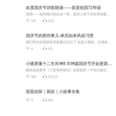
欢度国庆节诗歌朗诵——喜迎祖国72华诞
祖国——如同我们的生命一样，是诗人笔下永恒而温暖的主题。在祖国72周年华诞来临之际，特创建这个诗歌朗诵专辑，诵读经典爱国篇章，和大家一起歌颂祖国，向国庆的献礼！祝愿伟大的祖国繁荣富强，祝愿大家国庆节快乐，度过平安快乐的黄金周假期！
116
11万
国庆节的那些事儿-来历由来风俗习惯
我们伟大的祖国母亲就要过生日了,也是小朋友、大朋友们最喜欢的“国庆小长假”或说“黄金周”还有说”国庆7天乐”的，说法真是不一而足。那么“国庆节”是怎么来的？自古以来国庆节怎么庆贺？新中国国庆节的来历，以及新中国国庆节的庆贺方式又有哪些呢？ ...
6
2万
小猪屏蓬十二生肖神8 羊神篇国庆节开始更新啦！
晓东叔叔新作《三星堆神游记》全新面世！中信出版社出版！京东当当淘宝均有售！点蓝色字收听——《小猪屏蓬爆笑日记2024》《小猪屏蓬爆笑日记2》《小猪屏蓬爆笑日记1》让你笑得喘不上气！《我进故宫当富翁——小猪屏蓬故宫财商笔记》教你成为大富翁！《小...
550
315.1万
屁屁侦探｜新款｜小故事全集
5
993