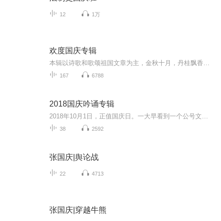
12
1万
欢度国庆专辑
本辑以诗歌和歌颂祖国文章为主，金秋十月，丹桂飘香，在这个充满丰收喜悦的季节里，我们满怀激动和自豪，迎来了中华人民共和国76周年华诞。这不仅是一个庄重的纪念日，更是全体中华儿女共同欢庆的盛大的节日，承载着深厚的民族情感和历史意义.
167
6788
2018国庆吟诵专辑
2018年10月1日，正值国庆日。一大早看到一个公号文章，正是文天祥的《己卯十月一日至燕越五日罹狴犴有感而赋》。当然，彼十一非当今的十一。不过数字的巧合还是让人感触，今天拿来读一读，体味一番历史英杰的民族情怀，恰也当时。 根据诗题来看，这组诗是写于十月一日至十月五日之间，是文天祥被俘之后所作，这些诗作不仅有凛凛正气，更也能看的到他百端交集的复杂情感。另一首于右任先生的《望大陆》，微信公号有称《望乡》，一句“山之上国之殇”荡气回肠，一并兴起拿来读了一读。仓促间多有瑕疵...
38
2592
张国庆|舆论战
22
4713
张国庆|穿越牛熊