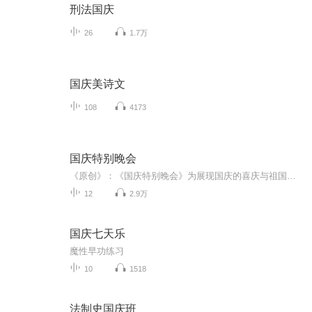
刑法国庆
26
1.7万
国庆美诗文
108
4173
国庆特别晚会
《原创》：《国庆特别晚会》为展现国庆的喜庆与祖国的深情我将以具体的场景切入从清晨升旗的庄严到街头巷尾的欢庆到历史与当下的交融，用优美的笔触传递对祖国的热爱与自豪！用诗歌和情感美文形式，歌颂祖国的繁荣富强，祝人民幸福安康！
12
2.9万
国庆七天乐
魔性早功练习
10
1518
法制史国庆班