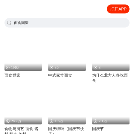
打开APP
面食国庆
1906
35
8
面食世家
中式家常面食
为什么北方人多吃面
食
28.7万
1.6万
2.1万
食物与厨艺 面食.酱
国庆特辑（国庆节快
国庆节