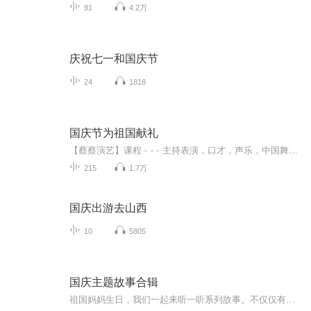
91
4.2万
庆祝七一和国庆节
24
1818
国庆节为祖国献礼
【蔡蔡演艺】课程﹣-﹣主持表演，口才，声乐，中国舞，民族舞。独特的小舞台，专业的录音棚，每一位同学都能成为优秀的小明星。独特的教学模式，轻松上课，快乐学习！知名主持人，舞蹈家，高级教师任职授课！江南总校：河沟街42号三楼 18545856430江北分校...
215
1.7万
国庆出游去山西
10
5805
国庆主题故事合辑
祖国妈妈生日，我们一起来听一听系列故事。不仅仅有《我的祖国》，还有红军故事，也有关于战争的故事，让大家体会到和平年代的不易。