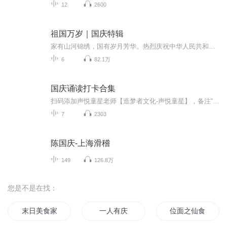
12
2600
祖国万岁｜国庆特辑
家有山河锦绣，国有岁月芳华。热烈庆祝中华人民共和国成立73周年！
6
82.1万
国庆诵读打卡合集
扫码添加声悦童星老师【造梦者文化-声悦童星】，备注“诵读打卡”报名，已添加好友的，直接发送“诵读打卡”报名，报名成功后进入社群。
7
2303
陈国庆-上海滑稽
149
126.8万
您是不是在找：
末日美食家
一人有庆
位面之仙食