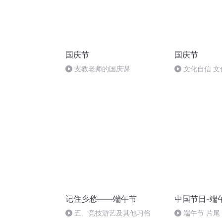
国庆节
国庆节
支教老师的国庆课
文化自信 文
记住乡愁——端午节
中国节日-端
五、竞技游艺及其他习俗
端午节 片尾