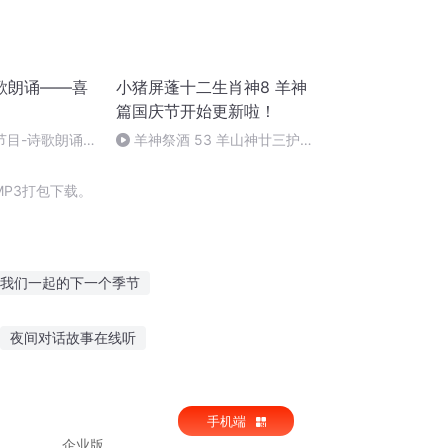
歌朗诵——喜
小猪屏蓬十二生肖神8 羊神
篇国庆节开始更新啦！
节目-诗歌朗诵-
羊神祭酒 53 羊山神廿三护祭
坛 敬天地白泽做祭酒（4）
P3打包下载。
我们一起的下一个季节
个情人节
那一年的季节
夜中章节
夜间对话故事在线听
节
听别人的故事感同身受
儿童早上听故事6岁
手机端
企业版