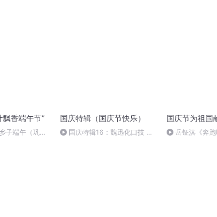
00_03_40-00_45_43
我都要》
叶飘香端午节”
国庆特辑（国庆节快乐）
国庆节为祖国
南乡子端午（巩淳
国庆特辑16：魏迅化口技 二
岳钲淇《奔跑
胡 东方红+一般唱法和原生态