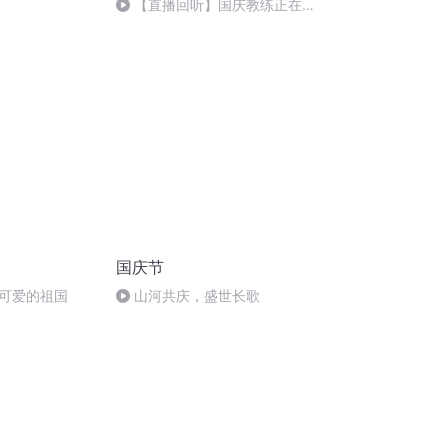
【直播回听】国庆教练正在直
播
国庆节
可爱的祖国
山河共庆，盛世长歌