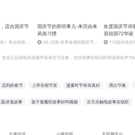
，适合国庆节
国庆节的那些事儿-来历由来
欢度国庆节诗
风俗习惯
迎祖国72华诞
实务》考点精讲第
06-法国-世界各国的国庆节-
115国庆特别
26212025
国庆节的那些事儿
中国梦
，包含正品授权的连播声音和文字全集，支持免费在线试听阅读和有声书M
迟到的春节
上帝在细节里
盛夏时节有你真好
黑白节奏
等爱季节
火影之无节操
那年那月那时节
愚人节到了
十二
王磊讲鬼故事
孩子着魔听故事好吗视频
古天乐触电故事在线听
三生三世
那一年落雪时节
落花时节再逢君
快斗与青子的情人
传说故事在线听
网易云故事很短怎么听
珠宝心动故事在线听
事买哪个会员好
听故事奥特曼打伏地魔
你最喜欢听的故事
主播培训
小雅智能
车联网平台