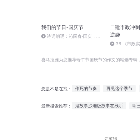
我们的节日-国庆节
二建市政冲刺
逆袭
诗词朗诵：沁园春·国庆，朗
读者：张继军
36.《市政
36节课_20209
喜马拉雅为您推荐端午节国庆节的作文的精选专辑
作死的节奏
再见这个季节
您是不是在找：
时之歌之端午节就该吃粽子
鬼故事沙雕版故事在线听
听
最新搜索推荐：
最后一个情人节
千年情节之
儿童随时听故事的机器
佛教
我们听搞笑的搞笑故事
听故
云剪辑