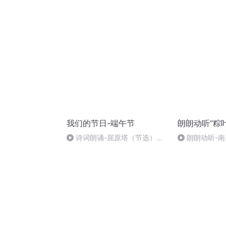
我们的节日-端午节
朗朗动听“粽
诗词朗诵-屈原塔（节选）
朗朗动听-
（朗读者：严琢雅）
宏）