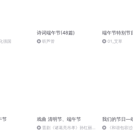
诗词端午节(48篇)
端午节特别节
化强国
听芦管
01_艾草
午节
戏曲 清明节、端午节
我们的节日—
晋剧《诸葛亮吊孝》孙红丽
《和谐包容过