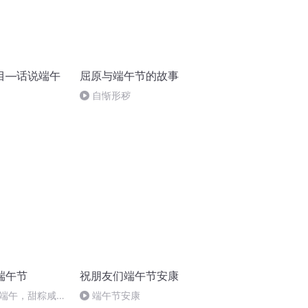
目—话说端午
屈原与端午节的故事
自惭形秽
端午节
祝朋友们端午节安康
端午，甜粽咸粽
端午节安康