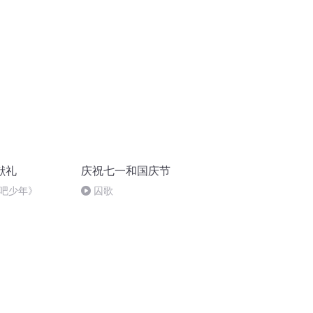
献礼
庆祝七一和国庆节
吧少年》
囚歌