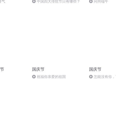
暑气
中国四大传统节日有哪些？
同州端午
节
国庆节
国庆节
祝福你亲爱的祖国
怎能没有你，