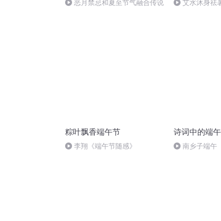
恶月禁忌和夏至节气融合传说
艾水沐身祛
粽叶飘香端午节
诗词中的端午
李翔《端午节随感》
南乡子端午