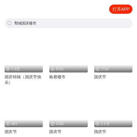
打开APP
鄄城国庆楼市
1.6万
8355
1726
国庆特辑（国庆节快
栋察楼市
国庆节
乐）
465
4542
2.1万
国庆节
国庆节
国庆节