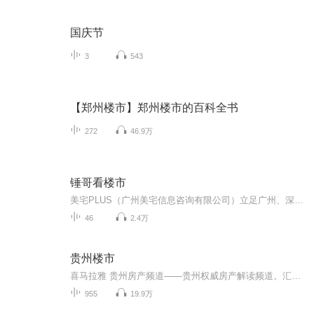
国庆节
3
543
【郑州楼市】郑州楼市的百科全书
272
46.9万
锤哥看楼市
美宅PLUS（广州美宅信息咨询有限公司）立足广州、深耕粤港澳大湾区，是由 @锤哥 @老赛 联合创办的以房产置业为核心的买房管家公司。平台旨在为刚需上车、改善置换、房产投资者提供包含购房咨询规划、家庭资产配置、房产交易经纪服务、信贷综合解决方案等一...
46
2.4万
贵州楼市
喜马拉雅 贵州房产频道——贵州权威房产解读频道。汇集房产最新资讯，政策权威解读，业内大咖访谈……我们将呈现有趣、有用、有品味的声音。
955
19.9万