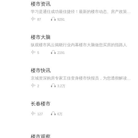
楼市资讯
学习是通往成功最佳捷径！最新的楼市动态、房产政策！如果您在 ‘ 家庭资产配置’ 中有任何疑问的，私信或留言，一起跟着蜜耘买好房！
87
9291
楼市大脑
纵观楼市风云揭晓行业内幕楼市大脑做您买房的指路人
5
2191
楼市快讯
京城资深购房专家王佳变身楼市快报员，为您透彻解读最新鲜热辣的楼市重磅新政、剖析全国楼市行情，让您轻松掌握楼市一手动态。（微信号：loushijiaodian）
2
3.2万
长春楼市
127
6万
楼市观察