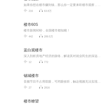
如果你想在楼市赚到钱，那么你一定要来听楼市观察，楼市观察，每天甄选一篇精稿，带你认识楼市，不再被置业顾问忽悠
216
63.8万
楼市60S
楼市新闻60秒，全国楼市都知晓！
442
289.5万
蓝白观楼市
深入剖析房地产经济的脉络，解读其对就业民生的深远影响。从货币与金融的视角，探寻房地产背后的经济密码。在这里，你将看到房地产如何牵动着社会的经济命脉，影响着无数人的生活与未来。以专业视角，为你呈现房地产经济的全貌，带你思考经济发展与民生福...
12
772
锡城楼市
音频节目不占用双眼，可闭眼收听，触达视频无法实现的场景，无论你是在运动、开车、通勤、居家或者工作闲暇之余，24小时覆盖，随时随地，听你想听！
27
2816
楼市瞭望