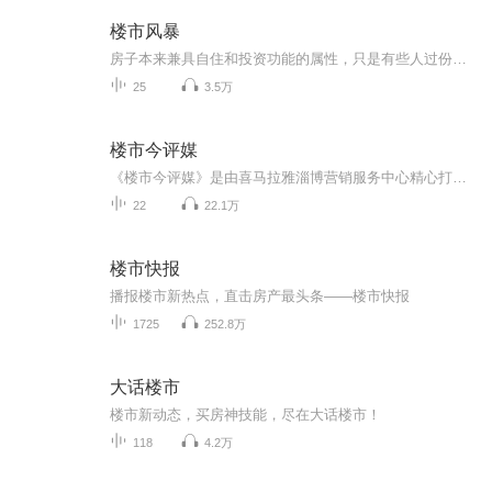
楼市风暴
房子本来兼具自住和投资功能的属性，只是有些人过份放大了投资属性，从而演变成炒房行为。但是大家都知道炒房对市场无益，甚至破坏市场秩序。所以不要过份解读，不是不允许投资而是不让炒房，那么大家该不该买房就很简单了，有需要就买，买房无论是自住还是出租等都是投资，也就是说，未来一定会针对炒房进行严厉打击，对真正用来自住的购房者进行合理的支持。事实上，现在国家也在努力实现“房子是用来住的而不是用来炒的”这一愿望，国家正在从这些方面开始着手，这些方面将让炒房者退出市场。正由于中国房地产陷入...
25
3.5万
楼市今评媒
《楼市今评媒》是由喜马拉雅淄博营销服务中心精心打造的首档专业的房产类访谈节目，主持人田苗，嘉宾程海峰、董晴晴，深度揭秘淄博地产那些鲜为人知的幕后故事，有趣有料有温度，如果您在买房过程中遇到疑难，或者一直关注淄博楼市，欢迎欢迎下方留言区评论留言，感谢您的支持~
22
22.1万
楼市快报
播报楼市新热点，直击房产最头条——楼市快报
1725
252.8万
大话楼市
楼市新动态，买房神技能，尽在大话楼市！
118
4.2万