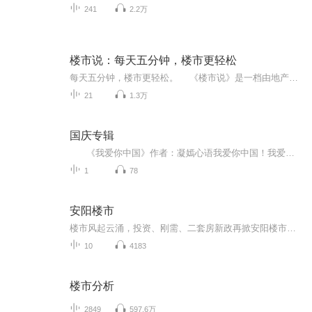
241
2.2万
楼市说：每天五分钟，楼市更轻松
每天五分钟，楼市更轻松。 《楼市说》是一档由地产news团队打造的重庆楼市脱口秀栏目。旨在通过民生、政策、人文、投资等领域，趣谈关注最多的楼市问题，兼具专业性与娱乐精神。 站在买房人角度，说楼市，教投资，聊八卦，侃人生。 老师简介： 熙依，深耕地产10年，重庆地产news主编 老师简介： 树老师：曾任职上市银行总部，咨询公司COO，房产信贷专家，擅长楼市宏观分析等
21
1.3万
国庆专辑
《我爱你中国》作者：凝嫣心语我爱你中国！我爱你春天蓬勃的秧苗；我爱你秋日金黄的硕果。我爱你中国！我爱你青松气质，我爱你红梅品格！我爱你家乡的甜蔗好像乳汁滋润着我的心窝。我爱你中国，我要把最美的歌儿献给你，我的母亲我的祖国。我爱你中国，我爱...
1
78
安阳楼市
楼市风起云涌，投资、刚需、二套房新政再掀安阳楼市新热潮，购房请听“安阳楼市”
10
4183
楼市分析
2849
597.6万