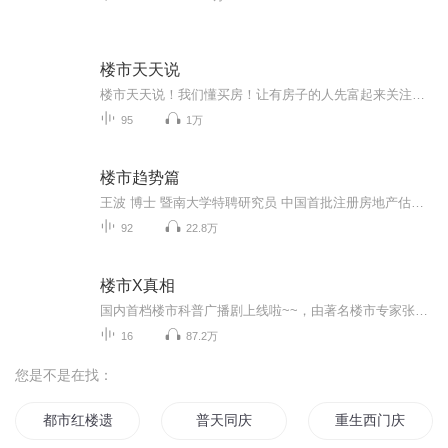
楼市天天说
楼市天天说！我们懂买房！让有房子的人先富起来关注国内楼市每日资讯要闻，时刻把握楼市的行情动向
95
1万
楼市趋势篇
王波 博士 暨南大学特聘研究员 中国首批注册房地产估价师、经纪人 中房研究院大湾区分院 院长 中国房地产估价师与经纪人学会 高级顾问
92
22.8万
楼市X真相
国内首档楼市科普广播剧上线啦~~，由著名楼市专家张波、青年相声演员吉祥、内地新锐女演员姜梦茹倾力加盟，用一个个发生在办公室的小故事，为您讲述买房的那点事儿，揭开纷繁复杂的楼市真相。每周三和周五晚18点准时更新哟~！欢迎大家收听！
16
87.2万
您是不是在找：
都市红楼遗梦
普天同庆
重生西门庆