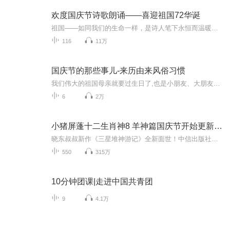
欢度国庆节诗歌朗诵——喜迎祖国72华诞
祖国——如同我们的生命一样，是诗人笔下永恒而温暖的主题。在祖国72周年华诞来临之际，特创建这个诗歌朗诵专辑，诵读经典爱国篇章，和大家一起歌颂祖国，向国庆的献礼！祝愿伟大的祖国繁荣富强，祝愿大家国庆节快乐，度过平安快乐的黄金周假期！
116
11万
国庆节的那些事儿-来历由来风俗习惯
我们伟大的祖国母亲就要过生日了,也是小朋友、大朋友们最喜欢的“国庆小长假”或说“黄金周”还有说”国庆7天乐”的，说法真是不一而足。那么“国庆节”是怎么来的？自古以来国庆节怎么庆贺？新中国国庆节的来历，以及新中国国庆节的庆贺方式又有哪些呢？ ...
6
2万
小猪屏蓬十二生肖神8 羊神篇国庆节开始更新啦！
晓东叔叔新作《三星堆神游记》全新面世！中信出版社出版！京东当当淘宝均有售！点蓝色字收听——《小猪屏蓬爆笑日记2024》《小猪屏蓬爆笑日记2》《小猪屏蓬爆笑日记1》让你笑得喘不上气！《我进故宫当富翁——小猪屏蓬故宫财商笔记》教你成为大富翁！《小...
550
315万
10分钟团课|走进中国共青团
9
4.1万