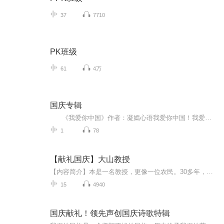
37
7710
PK班级
61
4万
国庆专辑
《我爱你中国》作者：凝嫣心语我爱你中国！我爱你春天蓬勃的秧苗；我爱你秋日金黄的硕果。我爱你中国！我爱你青松气质，我爱你红梅品格！我爱你家乡的甜蔗好像乳汁滋润着我的心窝。我爱你中国，我要把最美的歌儿献给你，我的母亲我的祖国。我爱你中国，我爱...
1
78
【献礼国庆】大山教授
【内容简介】本是一名教授，更像一位农民。30多年，双脚踏遍深山，胸膛贴紧大地。 他把真正的论文，写满了原本贫瘠的太行山坡。一名共产党员，一个知识分子，要有效地、深层地服务社会，实现自身价值，仅有梦想和深情，是远远不够的！这，就是我们的国情！...
15
4940
国庆献礼！领先声创国庆诗歌特辑