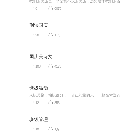
我们的民族是一个坚韧不拔的民族，历史给予我们的苦难都变成了闪着金光的勋章！我们的国家是一个龙腾虎跃的国家，那条巨龙正以不可阻挡之势崛起于神奇的东方！------------------------------------------------值此祖国70周年华诞之际，领先声创以诗歌向祖国献礼！用我们的声音、用我们的热血、用我们的灵魂诵读经典爱国篇章，歌颂我们的祖国！永远繁荣富强！
8
6076
刑法国庆
26
1.7万
国庆美诗文
108
4173
班级活动
人以类聚，物以群分，一群正能量的人，一起在攀登的路上，一起努力，一起加油！！！
12
853
班级管理
10
1万