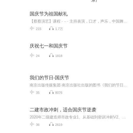
乐）
国庆节为祖国献礼
【蔡蔡演艺】课程﹣-﹣主持表演，口才，声乐，中国舞，民族舞。独特的小舞台，专业的录音棚，每一位同学都能成为优秀的小明星。独特的教学模式，轻松上课，快乐学习！知名主持人，舞蹈家，高级教师任职授课！江南总校：河沟街42号三楼 18545856430江北分校...
215
1.7万
庆祝七一和国庆节
24
1818
我们的节日-国庆节
南京出版传媒集团·南京出版社出版的图书《我们的节日》通过对中国节日文化和节日意义进行深度的挖掘，面向青少年群体构建独具特色的栏目内容，以此丰富春节、元宵节、清明节、端午节、七夕节、中秋节、重阳节等传统节日；六一节、教师节、国庆节等新兴节日的文化内涵和表现形式。促进青少年形成新的节日习俗，提升节日仪式感、认同感。音频作品由金陵朗读者联盟志愿者朗诵，南京音像出版社、金陵图书馆联合制作。
35
8076
二建市政冲刺，适合国庆节逆袭
2020年二级建造师市政专业1、从基础到密训冲刺V2、从精华课程到超压密押V3、0基础同步更新v4、持续更新到2020年考试V5、只要你跟着学让你一次稳拿证V6、渠道超压压题，超压三页纸等独家绝密压题!
36
2619