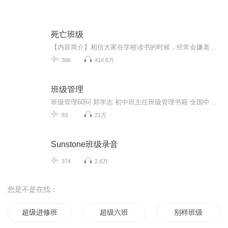
死亡班级
【内容简介】相信大家在学校读书的时候，经常会嫌老师布置的作业太多，头天写不完，导致第二天被罚站，或被打电话请家长。其实，这些都不算什么。有一种作业，如果没有在规定的时间内完成，那么等待你的，就是死亡……每个班级都有自己的QQ群，我们也不例...
386
414.6万
班级管理
班级管理60问 郑学志 初中班主任班级管理书籍 全国中小学班主任培训用书 班级学生日常教育理念管理工作 学生综合素质教育学书籍 【】【在售价】19.80元【下单链接】https://m.tb.cn/h.V53NkyE ----------------- 注意，请完整复制这条信息，$LEAw18a6ESw$，到【手机淘宝】即可查看
83
21万
Sunstone班级录音
374
2.6万
您是不是在找：
超级进修班系统
超级六班
别样班级