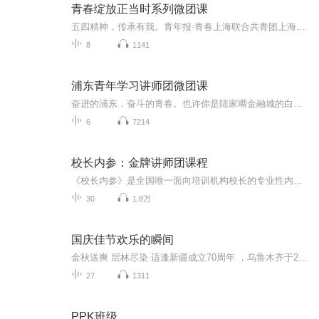
青春绽放正当时系列微团课
五四精神，传承有我。青年报·青春上海联合共青团上海市经济和信息化工作委员会，推出“青春绽放正当时”系列视频微团课，讲述年轻一代产业青年，是如何用理想和担当为上海产业高质量发展贡献青春力量，在人生黄金期与“两个一百年”奋斗目标紧紧拥抱。“90后”“00后”团员青年们，举起手中代代相传的星火，不惧风雨、勇挑重担，让青春在党和人民最需要的地方绽放绚丽之花，以实际行动证明了自己堪当大任。...
8
1141
浦东青年学习讲师团微团课
奋进的浦东，奋斗的青春。也许你是陆家嘴金融城的白领，或是张江科学城的创新创业达人；也许你是年轻的基层公务员，或是自贸区的“小喇叭”；也许你是浦东图书馆的学生族，或是国产大飞机的设计师；再或者，你只是平凡岗位上的你。......从现在开始，浦东...
6
7214
校长内参：金牌讲师团课程
《校长内参》是全国唯一面向培训机构校长的专业性内参,涉及学校管理，学校运营，市场招生，教学管理，宣传方案，家长沟通，活动策划，实时教育资讯等全方位咨询服务， 微信公众号：XZNC888微信公众号：XiaoZhangNeiCanQQ：273636512 李老师：136 8155 0065
30
1.8万
国庆佳节欢乐的瞬间
金秋送爽 层林尽染 适逢新疆成立70周年 ，乌鲁木齐于2025年9月23日迎来党中央和习大大带领的慰问团。新疆各族群众欢欣鼓舞，热烈欢迎。
27
1311
PPK班级